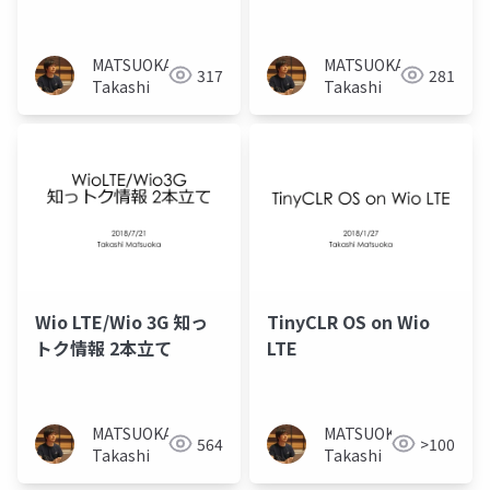
RTCの実力
ReButtonとIoT
Centralの薄い話
MATSUOKA
MATSUOKA
317
281
Takashi
Takashi
Wio LTE/Wio 3G 知っ
TinyCLR OS on Wio
トク情報 2本立て
LTE
MATSUOKA
MATSUOKA
564
>100
Takashi
Takashi