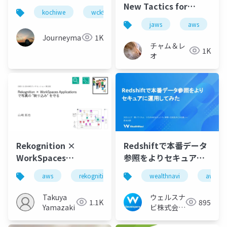
New Tactics for
kochiwe
wck90
ウェブクリエイターズ高知
Finnancial Cloud
jaws
aws
Architecture
Journeyman
1K
チャム＆レ
1K
オ
Rekognition ×
Redshiftで本番データ
WorkSpaces
参照をよりセキュアに
Applicationsで写真の
運用してみた
aws
rekognition
workspaces applications
wealthnavi
aws
”映り込み” を守る
Takuya
ウェルスナ
1.1K
895
Yamazaki
ビ株式会社
技術広報チ