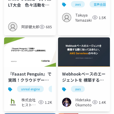
る 音声×分析スケジュ
LT大会 色々活動を頑
aws
音声会話エー
ーリングエージェント
張って、AWS案件に入
Takuya
ったけど思ってたのと
1.5K
Yamazaki
違った話
阿部健太郎
685
『Faaast Penguin』で
Webhookベースのエー
実践！クラウドゲーミ
ジェントを 構築する際
ングによるゲーム開発
に知っておきたい、
unreal engine
ue5
aws
aws
エンジニア
効率化
AWS Serverlessのキホ
ン
株式会社
Hidetaka
1.2K
1.4K
ヒストリ
Okamoto
ア