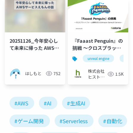
ーム
20251126_今年安心し
『Faaast Penguin』の
て未来に帰った AWSサ
挑戦 ～クロスプラット
ービスえもんの話
フォーム展開を支える
unreal engine
ue5
Amazon GameLift
Servers～
株式会社
はしもと
752
1.5K
ヒストリ
ア
#AWS
#AI
#生成AI
#ゲーム開発
#Serverless
#自動化