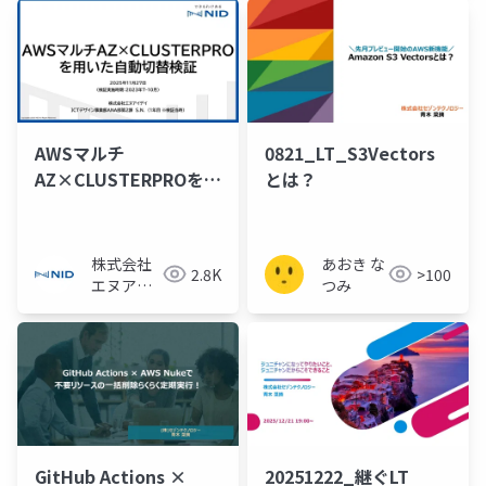
AWSマルチ
0821_LT_S3Vectors
AZ×CLUSTERPROを用
とは？
いた自動切替検証
株式会社
あおき な
2.8K
>100
エヌアイ
つみ
デイ
GitHub Actions ×
20251222_継ぐLT