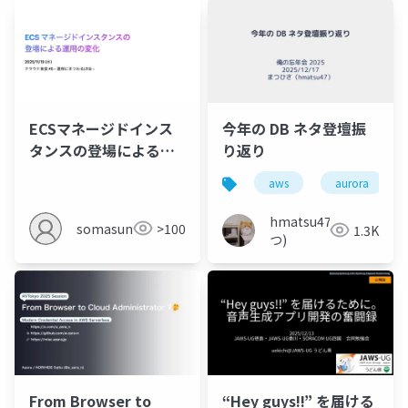
ECSマネージドインス
今年の DB ネタ登壇振
タンスの登場による運
り返り
用の変化
aws
aurora
hmatsu47(ま
somasun
>100
1.3K
つ)
From Browser to
“Hey guys!!” を届ける