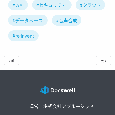
#IAM
#セキュリティ
#クラウド
#データベース
#音声合成
#re:Invent
« 前
次 »
運営：株式会社アプルーシッド