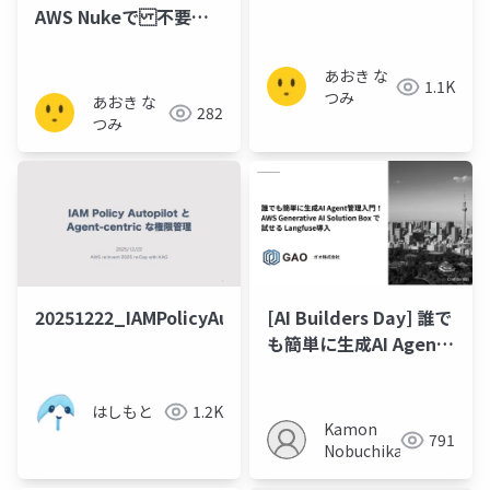
AWS Nukeで 不要リ
ソースの一括削除らく
らく定期実行！
あおき な
1.1K
つみ
あおき な
282
つみ
20251222_IAMPolicyAutopilot
[AI Builders Day] 誰で
も簡単に生成AI Agent
管理入門！AWS
Generative AI
はしもと
1.2K
Solution Box で試せる
Kamon
791
Langfuse導入
Nobuchika