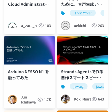
Cloud Administrator
ために。 音声生成アプ
🤔 - AVTokyo 2025
リ開発の奮闘録
インバウンド
aws
a_zara_n
103
uekichi
263
Arduino NESSO N1 を
Strands Agentsで作る
触ってみた
自作スマートスピーカ
ー
jawsug
jawsug_ko
Jun
Koki Miura
643
1.7K
Ichikawa