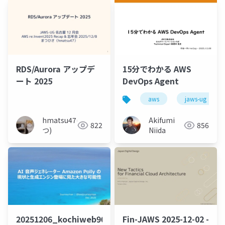
RDS/Aurora アップデ
15分でわかる AWS
ート 2025
DevOps Agent
aws
jaws-ug
hmatsu47(ま
Akifumi
822
856
つ)
Niida
20251206_kochiweb90_beajouneyman
Fin-JAWS 2025-12-02 -