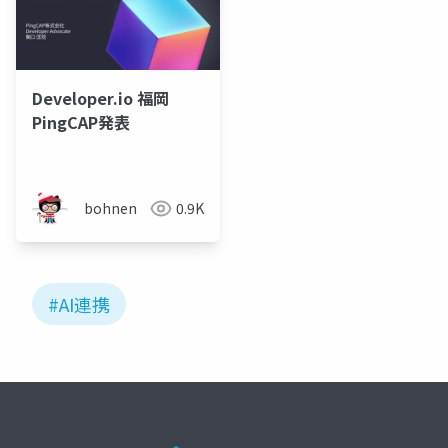
Developer.io 福岡
PingCAP発表
bohnen
0.9K
#AI連携