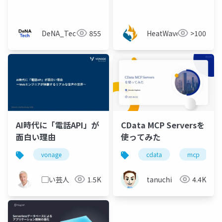
システム化による AI 連
Claude × MCP で
携の可能性【JIRAFS を
Private な HeatWave
作った話】
につながらないでみた
DeNA_Tech
855
HeatWavejp
>100
[宮本 航太氏 (CData
Software Japan 合同
会社)]
AI時代に「電話API」が
CData MCP Serversを
面白い理由
使ってみた
vonage
cdata
mcp
▢い芸人
1.5K
tanuchi
4.4K