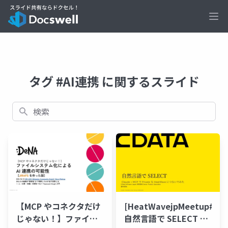
Ope
タグ #AI連携 に関するスライド
検索
【MCP やコネクタだけ
[HeatWavejpMeetup#18]
じゃない！】ファイル
自然言語で SELECT ―