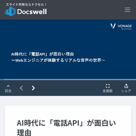
Ope
AI時代に「電話API」が面白い
理由