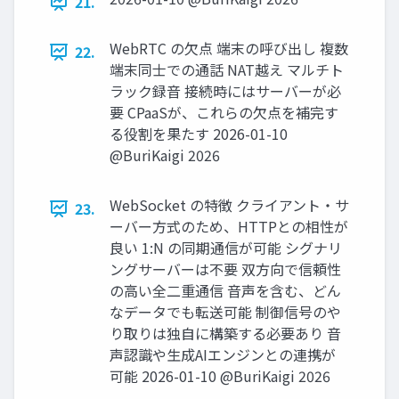
21.
WebRTC の⽋点 端末の呼び出し 複数
22.
端末同⼠での通話 NAT越え マルチト
ラック録⾳ 接続時にはサーバーが必
要 CPaaSが、これらの⽋点を補完す
る役割を果たす 2026-01-10
@BuriKaigi 2026
WebSocket の特徴 クライアント・サ
23.
ーバー⽅式のため、HTTPとの相性が
良い 1:N の同期通信が可能 シグナリ
ングサーバーは不要 双⽅向で信頼性
の⾼い全⼆重通信 ⾳声を含む、どん
なデータでも転送可能 制御信号のや
り取りは独⾃に構築する必要あり ⾳
声認識や⽣成AIエンジンとの連携が
可能 2026-01-10 @BuriKaigi 2026