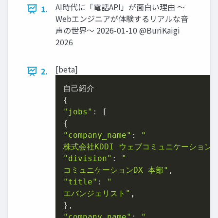
AI時代に「電話API」が⾯⽩い理由 〜
1.
Webエンジニアが体験するリアルな⾳
声の世界〜 2026-01-10 @BuriKaigi
2026
[beta]
2.
⾃⼰紹介

"jobs"
: [

"company_name"
: 
"

株式会社KDDI ウェブコミュニケーションズ
"division"
: 
"

コミュニケーションDX 本部"
"title"
: 
"

エバンジェリスト"
,

"company_name"
: 
"
