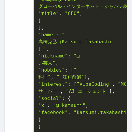
グローバル・インターネット・ジャパン株式
"title"
: 
"CEO"
,

}

"name"
: 
"

高橋克己（Katsumi Takahashi

）"
"nickname"
: 
"□

い芸人"
"hobbies"
: [
"

料理"
, 
" 江戸前鮨"
"interest"
: [
"VibeCoding"
, 
"MCP

サーバー"
, 
"AI エージェント"
"social"
"x"
: 
"@_katsumi"
"facebook"
: 
"katsumi.takahashi"
,
}

}
