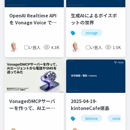
OpenAI Realtime API
生成AIによるボイスボ
を Vonage Voice で実
ットの世界
装した話
vonage
▢い芸人
4.3K
▢い芸人
1.5K
VonageのMCPサーバ
2025-04-19-
ーを作って、AIエージ
kintoneCafe徳島
ェントから電話やSMS
kintone
vonage
を送ってみた