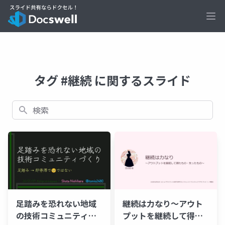
Ope
タグ #継続 に関するスライド
検索
足踏みを恐れない地域
継続は力なり～アウト
の技術コミュニティづ
プットを継続して得た