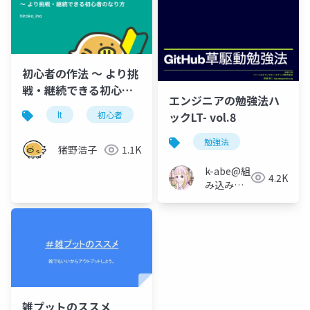
初心者の作法 〜 より挑
戦・継続できる初心者
エンジニアの勉強法ハ
のなり方
ックLT- vol.8
lt
初心者
エンジニアと人生
勉強法
猪野浩子
1.1K
k-abe@組
4.2K
み込みソ
フトウェ
アの人
雑プットのススメ