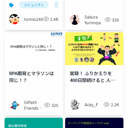
くり
もの・失ったもの～
コミュニティ
勉強会
Sakura
tomio2480
2.4K
328
Yurimiya
RPA開発とマラソンは
実録！ ふりかえりを
同じ！？
400日間続けると 人は
どう変わるのか？ ふり
かえりをふりかえり！
UiPath
Acky_F
2.2K
325
Friends
[公式]