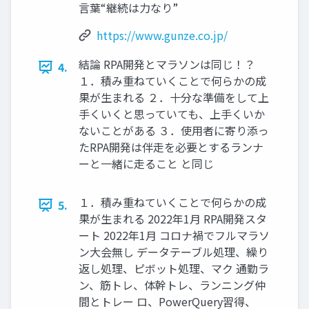
言葉“継続は力なり”
https://www.gunze.co.jp/
結論 RPA開発とマラソンは同じ！？
4.
１．積み重ねていくことで何らかの成
果が生まれる ２．十分な準備をして上
手くいくと思っていても、上手くいか
ないことがある ３．使用者に寄り添っ
たRPA開発は伴走を必要とするランナ
ーと一緒に走ること と同じ
１．積み重ねていくことで何らかの成
5.
果が生まれる 2022年1月 RPA開発スタ
ート 2022年1月 コロナ禍でフルマラソ
ン大会無し データテーブル処理、繰り
返し処理、ピボット処理、マク 通勤ラ
ン、筋トレ、体幹トレ、ランニング仲
間とトレー ロ、PowerQuery習得、