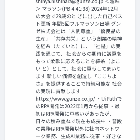
shinya.nishihara@gunze.co.jp
＜趣味
＞ マラソン(PB 4:41:38) 2024年12月
の大会で29歳のと きに出した自己ベス
ト更新 年間5回フルマラソン出場 グン
ゼ株式会社は「人間尊重」「優良品の
生産」「共存共栄」と いう創業の精神
を経糸（たていと）に、「社是」の実
践を通じて、 社会からの期待に誠意を
もって柔軟に応えることを緯糸（よこ
い と）として、社会に貢献してまいり
ます 新しい価値を創造し『ここちよ
さ』を提供することで持続可能な 社会
の実現に貢献します
https://www.gunze.co.jp/ ・UiPathで
のRPA開発は2022年1月から従事 ・最
初はRPA開発に戸惑いがあったが、
日々の積み重ねで現在も成長中 ・普段
の業務はRPA開発以外に社内ネットワ
ーク業務、生成AI業務に従事 ・好きな