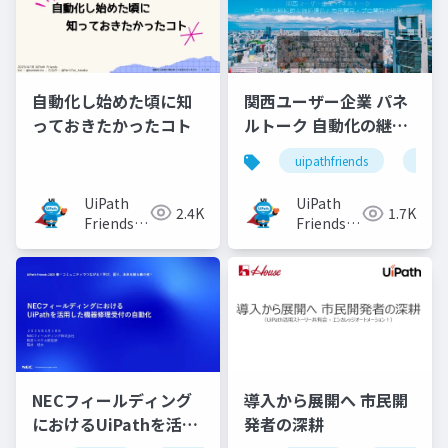
自動化し始めた頃に知
関西ユーザー企業 パネ
っておきたかったコト
ルトーク 自動化の継続
的な価値提供と市民開
uipathfriends
uipa
発・プロ開発の勘所
UiPath
UiPath
2.4K
1.7K
Friends
Friends
[公式]
[公式]
NECフィールディング
導入から展開へ 市民開
におけるUiPathを活用
発者の深耕
した機器修理受付の自