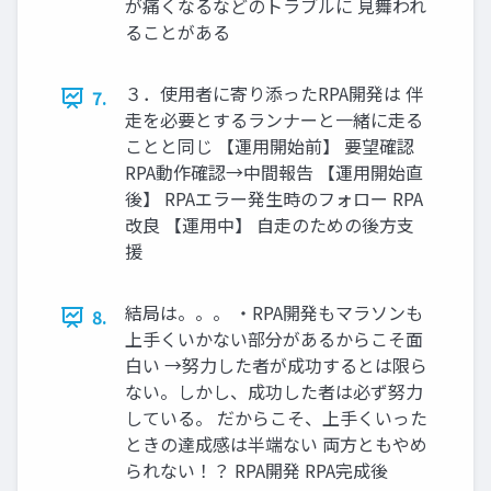
が痛くなるなどのトラブルに 見舞われ
ることがある
３．使用者に寄り添ったRPA開発は 伴
7.
走を必要とするランナーと一緒に走る
ことと同じ 【運用開始前】 要望確認
RPA動作確認→中間報告 【運用開始直
後】 RPAエラー発生時のフォロー RPA
改良 【運用中】 自走のための後方支
援
結局は。。。 ・RPA開発もマラソンも
8.
上手くいかない部分があるからこそ面
白い →努力した者が成功するとは限ら
ない。しかし、成功した者は必ず努力
している。 だからこそ、上手くいった
ときの達成感は半端ない 両方ともやめ
られない！？ RPA開発 RPA完成後