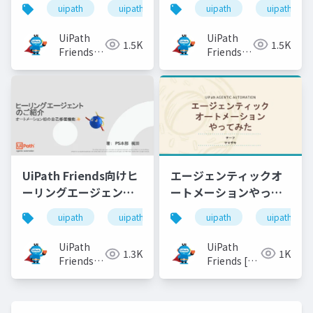
uipath
uipathfriends
uipath
uipathfrien
動化
UiPath
UiPath
1.5K
1.5K
Friends
Friends
[公式]
[公式]
エージェンティックオ
UiPath Friends向けヒ
ートメーションやって
ーリングエージェント
みた
のご紹介
uipath
uipathfrien
uipath
uipathfriends
UiPath
UiPath
1K
1.3K
Friends [公
Friends
式]
[公式]