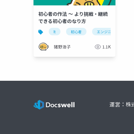
初心者の作法 〜 より挑戦・継続
できる初心者のなり方
lt
初心者
エンジニアと人生
猪野浩子
1.1K
運営：株