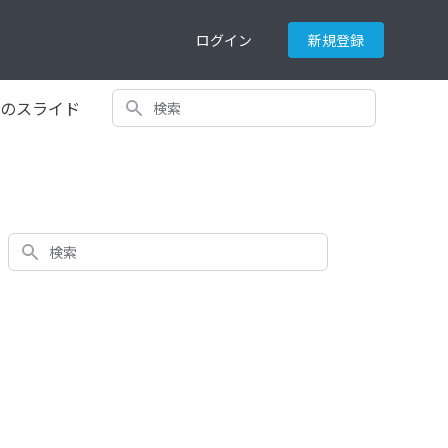
ログイン
新規登録
検索
てのスライド
検索