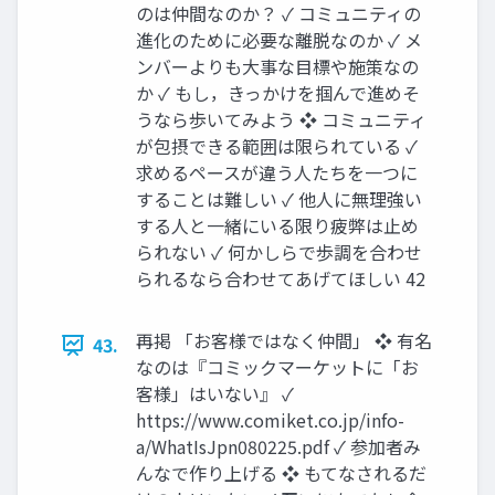
のは仲間なのか？ ✓ コミュニティの
進化のために必要な離脱なのか ✓ メ
ンバーよりも大事な目標や施策なの
か ✓ もし，きっかけを掴んで進めそ
うなら歩いてみよう ❖ コミュニティ
が包摂できる範囲は限られている ✓
求めるペースが違う人たちを一つに
することは難しい ✓ 他人に無理強い
する人と一緒にいる限り疲弊は止め
られない ✓ 何かしらで歩調を合わせ
られるなら合わせてあげてほしい 42
再掲 「お客様ではなく仲間」 ❖ 有名
43.
なのは『コミックマーケットに「お
客様」はいない』 ✓
https://www.comiket.co.jp/info-
a/WhatIsJpn080225.pdf ✓ 参加者み
んなで作り上げる ❖ もてなされるだ