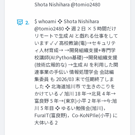
Shota Nishihara @tomio2480
$ whoami ❖ Shota Nishihara
2.
@tomio2480 ❖ 週 2 日 × 5 時間だけ
リモートで生成 AI と戯れる仕事をして
います ✓ ✓ 高校教諭(電)→セキュリテ
ィ人材育成→ →開発組織支援+専門学
校講師(AI:Python基礎)→開発組織支援
(技術広報的な) →生成 AI を利用した関
連事業の手伝い 情報処理学会 会誌編
集委員 も 2026/03 末で任期終了しま
した ❖ 北海道旭川市 で生きのこりを
かけている ✓ 旭川 18 年→北見 4 年→
富良野 5 年→(東京)小平 2 年半→今:旭
川 5 年目 ❖ ゆるい勉強会(旭川)，
FuraIT(富良野)，Co-KoNPIle(小平) に
大体いる 2