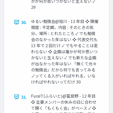
かが何か思いつかないと生えない ✓
29
ゆるい勉強会@旭川 - 13 年目 ❖ 開催
30.
頻度 : 不定期，内容 : そのときの気
分，場所 : とれたところ ✓ でも勉強
会のなかった年はない ❖ 代表交代も
13 年で２回だけ ✓ でもやることは変
わらない ❖ 企画は誰かが何か思いつ
かないと生えない ✓ でも新たな企画
が出なかった年はない 「無くて元々
の勉強会」だから何でも言ってみる
ノッてくる人がいればやれる，いな
ければやれないってだけ 30
FuraIT(ふらいと)@富良野 - 12 年目
31.
❖ 主要メンバーの休みの日に合わせ
て開く「もくもく会」がベース ✓ ❖