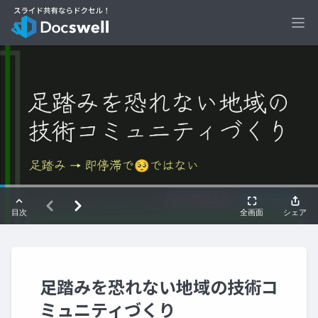
Ope
足踏みを恐れない地域の技術コ
ミュニティづくり