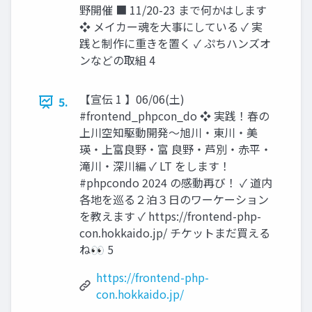
野開催 ■ 11/20-23 まで何かはします
❖ メイカー魂を大事にしている ✓ 実
践と制作に重きを置く ✓ ぷちハンズオ
ンなどの取組 4
【宣伝 1 】06/06(土)
5.
#frontend_phpcon_do ❖ 実践！春の
上川空知駆動開発〜旭川・東川・美
瑛・上富良野・富 良野・芦別・赤平・
滝川・深川編 ✓ LT をします！
#phpcondo 2024 の感動再び！ ✓ 道内
各地を巡る２泊３日のワーケーション
を教えます ✓ https://frontend-php-
con.hokkaido.jp/ チケットまだ買える
ね👀 5
https://frontend-php-
con.hokkaido.jp/