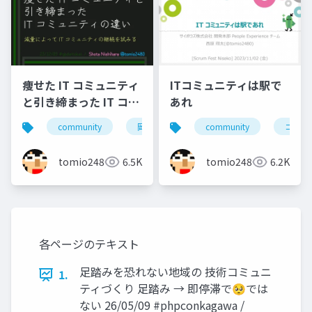
痩せた IT コミュニティ
ITコミュニティは駅で
と引き締まった IT コミ
あれ
ュニティの違い
community
岡山
北海道
community
旭川
コミュ
小
tomio2480
6.5K
tomio2480
6.2K
各ページのテキスト
足踏みを恐れない地域の 技術コミュニ
1.
ティづくり 足踏み → 即停滞で🥺では
ない 26/05/09 #phpconkagawa /