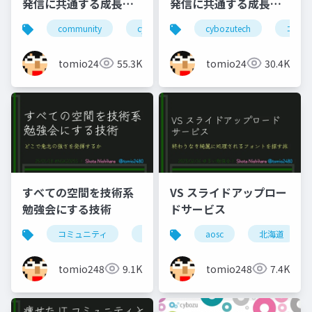
発信に共通する成長と
発信に共通する成長と
貢献の要素(2023年版)
貢献の要素(2024年版)
community
cybozutech
cybozutech
コミュニティ
コミュ
勉
tomio2480
55.3K
tomio2480
30.4K
すべての空間を技術系
VS スライドアップロー
勉強会にする技術
ドサービス
コミュニティ
勉強会
北海道
aosc
北海道
東京
tomio2480
9.1K
tomio2480
7.4K