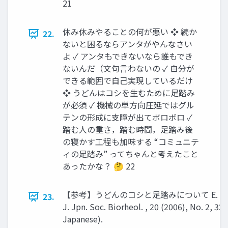
21
休み休みやることの何が悪い ❖ 続か
22.
ないと困るならアンタがやんなさい
よ ✓ アンタもできないなら誰もでき
ないんだ（文句言わないの ✓ 自分が
できる範囲で自己実現しているだけ
❖ うどんはコシを生むために足踏み
が必須 ✓ 機械の単方向圧延ではグル
テンの形成に支障が出てボロボロ ✓
踏む人の重さ，踏む時間，足踏み後
の寝かす工程も加味する “コミュニテ
ィの足踏み” ってちゃんと考えたこと
あったかな？ 🤔 22
【参考】うどんのコシと足踏みについて E. Mik
23.
J. Jpn. Soc. Biorheol. , 20 (2006), No. 2, 32 
Japanese).