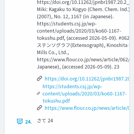
https://doi.org/10.11262/jpnbr1987.20.2_32
Miki: Kagaku to Kogyo (Chem. Chem. Ind.) ,
(2007), No. 12, 1167 (in Japanese).
https://students.csj.jp/wp-
content/uploads/2020/03/ko60-1167-
tokushu.pdf, (accessed 2026-05-09). #062
ステンソグラフ(Extensograph), Kinoshita Fl
Mills Co., Ltd.,
https://www.flour.co.jp/news/article/062/ (
Japanese), (accessed 2026-05-09). 23
https://doi.org/10.11262/jpnbr1987.20.
https://students.csj.jp/wp-
content/uploads/2020/03/ko60-1167-
tokushu.pdf
https://www.flour.co.jp/news/article/06
さて 24
24.