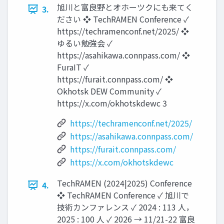
旭川と富良野とオホーツクにも来てく
3.
ださい ❖ TechRAMEN Conference ✓
https://techramenconf.net/2025/ ❖
ゆるい勉強会 ✓
https://asahikawa.connpass.com/ ❖
FuraIT ✓
https://furait.connpass.com/ ❖
Okhotsk DEW Community ✓
https://x.com/okhotskdewc 3
https://techramenconf.net/2025/
https://asahikawa.connpass.com/
https://furait.connpass.com/
https://x.com/okhotskdewc
TechRAMEN (2024|2025) Conference
4.
❖ TechRAMEN Conference ✓ 旭川で
技術カンファレンス ✓ 2024 : 113 人，
2025 : 100 人 ✓ 2026 → 11/21-22 富良