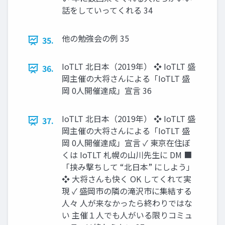
話をしていってくれる 34
他の勉強会の例 35
35.
IoTLT 北日本（2019年） ❖ IoTLT 盛
36.
岡主催の大将さんによる「IoTLT 盛
岡 0人開催達成」宣言 36
IoTLT 北日本（2019年） ❖ IoTLT 盛
37.
岡主催の大将さんによる「IoTLT 盛
岡 0人開催達成」宣言 ✓ 東京在住ぼ
くは IoTLT 札幌の山川先生に DM ■
「挟み撃ちして “北日本” にしよう」
❖ 大将さんも快く OK してくれて実
現 ✓ 盛岡市の隣の滝沢市に集結する
人々 人が来なかったら終わりではな
い 主催１人でも人がいる限りコミュ