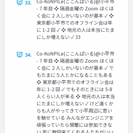
Co-KoNPILe(ここんぱいる)@小平市
33.
- 7 年目 ❖ 隔週金曜の Zoom ほくほ
く会に 2 人しかいないのが基本 ✓ ❖
東京都小平市でのオフライン会は年
に 1-2 回 ✓ ❖ 地元の人は本当にたま
にしか増えない ✓ 33
Co-KoNPILe(ここんぱいる)@小平市
34.
- 7 年目 ❖ 隔週金曜の Zoom ほくほ
く会に 2 人しかいないのが基本 ✓ で
もたまに５人とかになることもある
❖ 東京都小平市でのオフライン会は
年に 1-2 回 ✓ でもそのときには 5-8
人くらい人が来る ❖ 地元の人は本当
にたまにしか増えない ✓ けど遠くか
らも人がやってきて小平周辺に思い
を馳せている みんながエンジニアを
頑張っていたら頻繁には参加できな
い 年に数回来てくれる人たちがいい