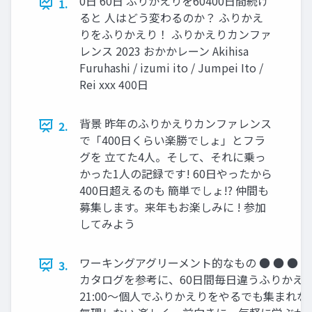
0日 60日 ふりかえりを60400日間続け
1.
ると 人はどう変わるのか？ ふりかえ
りをふりかえり！ ふりかえりカンファ
レンス 2023 おかかレーン Akihisa
Furuhashi / izumi ito / Jumpei Ito /
Rei xxx 400日
背景 昨年のふりかえりカンファレンス
2.
で「400日くらい楽勝でしょ」とフラ
グを 立てた4人。そして、それに乗っ
かった1人の記録です! 60日やったから
400日超えるのも 簡単でしょ!? 仲間も
募集します。来年もお楽しみに ! 参加
してみよう
ワーキングアグリーメント的なもの ● ● ● 
3.
カタログを参考に、60日間毎日違うふりかえり
21:00〜個人でふりかえりをやるでも集まれ