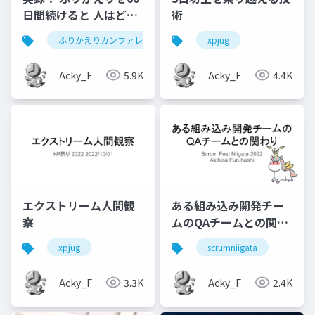
日間続けると 人はどう
術
変わるのか？ ふりかえ
ふりかえりカンファレンス2022
xpjug
りをふりかえり！
Acky_F
5.9K
Acky_F
4.4K
エクストリーム人間観
ある組み込み開発チー
察
ムのQAチームとの関わ
り
xpjug
scrumniigata
Acky_F
3.3K
Acky_F
2.4K