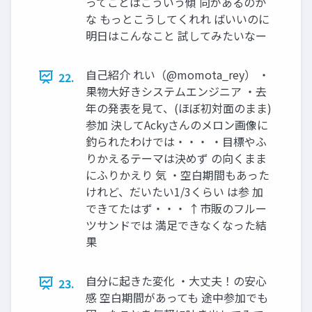
ってことはこういう傾 向があるのか
な もっとこうしてくれれ ばいいのに
明日はこんなこと 試してみたいなー
自己紹介 れい（@momota_rey） ・
22.
果物大好きシステムエンジニア ・去
年の発表を見て、(ほぼ初対面のまま)
参加 決してAckyさんのメロン画像に
釣られたわけでは・・・ ・目標やふ
りかえるテーマは決めず の向くまま
にふりかえり 気 ・空白期間もあった
けれど、だいたい1/3くらい は参 加
できてたはず・・・ ↑市販のフルー
ツサンドでは 満足できなくなった結
果
自分に起きた変化 ・大丈夫！の安心
23.
感 空白期間があっても 途中参加でも