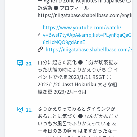
ー AgileTD Zone Keynotes in Japanese ○ 
訳活動 ● プロフィール
https://niigatabase.shabellbase.com/engine
https://www.youtube.com/watch?
v=Bwsl7tyAApA&amp;list=PLynFqaQaGS
6zHcMQO9gdAnnE
https://niigatabase.shabellbase.com/en
自分に起きた変化 ● 自分が切羽詰ま
20.
った状態の時にふりかえりがち ○ イ
ベントで登壇 2023/1/11 RSGT ○
2023/1/20 Jasst Hokuriku 大きな組
織変更 2023/2月～3月
ふりかえりってみるとタイミングが
21.
あることに気づく ● なんだかんだで
いつもお風呂でふりかえっている あ
ー今日のあの発言 はまずかったなー