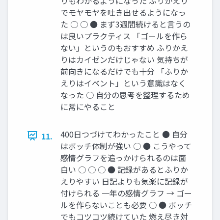
りもわかるようになった ふりかえり
でモヤモヤを吐き出せるようになっ
た ○ ○ ● まず3週間続けると言うの
は良いプラクティス 「ゴールを作ら
ない」というのもおすすめ ふりかえ
りはカイゼンだけじゃない 気持ちが
前向きになるだけでも十分 「ふりか
えりはイベント」という意識はなく
なった ○ 自分の思考を整理するため
に常にやること
400日つづけてわかったこと ● 自分
11.
はボッチ体制が強い ○ ● こうやって
感情グラフを追っかけられるのは面
白い ○ ○ ○ ● 記録があるとふりか
えりやすい 日記よりも気楽に記録が
付けられる 一年の感情グラフ → ゴー
ルを作らないことも必要 ○ ● ボッチ
でもコツコツ続けていた 燃え尽き対