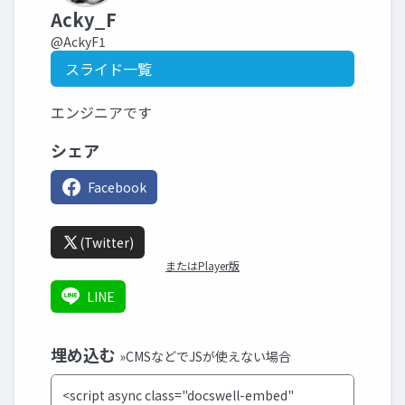
Acky_F
@AckyF1
スライド一覧
エンジニアです
シェア
Facebook
(Twitter)
またはPlayer版
LINE
埋め込む
»CMSなどでJSが使えない場合