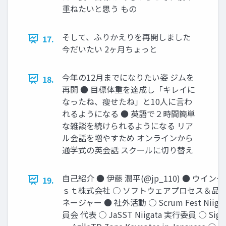
重ねたいと思う もの
そして、ふりかえりを再開しました
17.
今だいたい 2ヶ月ちょっと
今年の12月までになりたい姿 ジムを
18.
再開 ● 目標体重を達成し「キレイに
なったね、痩せたね」と10人に言わ
れるようになる ● 英語で２時間簡単
な雑談を続けられるようになる リア
ル会話を増やすため オンラインから
通学式の英会話 スクールに切り替え
自己紹介 ● 伊藤 潤平(@jp_110) ● ウイン
19.
ｓｔ株式会社 ○ ソフトウェアプロセス＆品質
ネージャー ● 社外活動 ○ Scrum Fest Niiga
員会 代表 ○ JaSST Niigata 実行委員 ○ Si