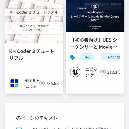
【初心者向け】UE5 シ
ーケンサーと Movie
KH Coder 3 チュート
Render Queue の使い
リアル
ue5
ue-nongame
方【Cinematic Dive
2023】
エピッ
313.3K
ク ゲー
HIGUCHI
ムズ ジ
735.6K
Koichi
ャパン
各ページのテキスト