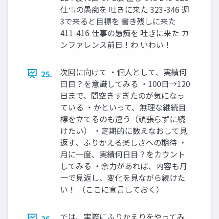
仕事の愚痴を 吐きに来た 323-346 週
3で来ると目標を 書き残しに来た
411-416 仕事の愚痴を 吐きに来た カ
ンファレンス前日！わ いわい！
次回に向けて ・個人として、実績何
25.
日目？を意識してみる ・100日→120
日まで、間空きすぎたのが気になっ
ている ・かといって、無理な継続目
標を立てるのも違う（頑張らずに続
けたい） ・定期的に数えなおして見
返す、ふりかえる楽しさへの期待 ・
月に一度、実績何日目？をカウント
してみる ・余力があれば、内容も月
一で見返し、変化を見ながら続けた
い！ （ここに宣言しておく）
では、実際にふりかえりをやってみ
26.