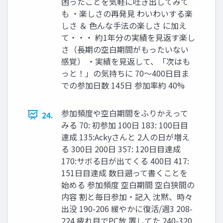
困ったことを気軽に吐き出してみて
も ・楽しさの再発見 わいわいする楽
しさ ＆ 色んな手法の楽しさ に加え
て・・・ 約1年分の実績を見返す楽し
さ（長期の空白期間がもったいない
感覚） ・実績を見返して、「次はも
っと！」の気持ちに 70～400日目ま
での参加日数 145日 参加率約 40%
参加頻度や空白期間をふりかえって
24.
みる 70: 初参加 100日 183: 100日目
達成 135:Ackyさんと 2人の日が増え
る 300日 200日 357: 120日目達成
170:サボる日が出てくる 400日 417:
151日目達成 数日遡って書くことを
始める 参加頻度 空白期間 空白狭間の
内容 割と毎日参加・記入 沈黙、時々
出没 190-206 緩やかに復活/週3 208-
224 疲れ目でPC放 置してた 240-320