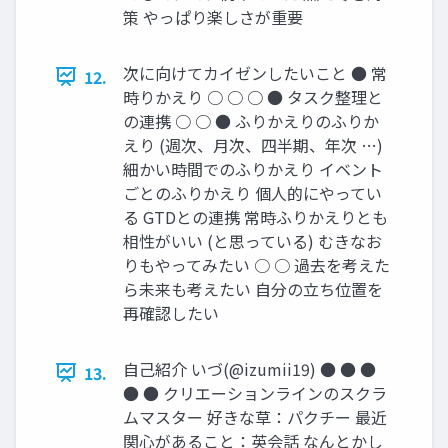
策 やっぱり楽しさが重要
次に向けてカイゼンしたいこと ● 常
12.
時りかえり ○ ○ ○ ● タスク整理と
の連携 ○ ○ ● ふりかえりのふりか
えり (週次、月次、四半期、年次 …)
細かい時間でのふりかえり イベント
ごとのふりかえり 個人的にやってい
る GTDとの連携 常時ふりかえりとも
相性がいい (と思っている) むきなお
りもやってみたい ○ ○ 過去を考えた
ら未来も考えたい 自分の立ち位置を
再確認したい
自己紹介 いづ(@izumii19) ● ● ●
13.
● ● クリエーションラインのスクラ
ムマスター 好きな草：パクチー 最近
関心があること：英会話 なんとかし