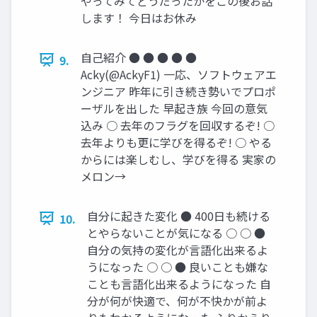
やってみてどうだったかをこの後お話
します！ 今日はお休み
自己紹介 ● ● ● ● ●
9.
Acky(@AckyF1) 一応、ソフトウェアエ
ンジニア 昨年に引き続き勢いでプロポ
ーザルを出した 早起き族 今回の意気
込み ○ 去年のフラグを回収するぞ! ○
去年よりも更に学びを得るぞ! ○ やる
からには楽しむし、学びを得る 実家の
メロン→
自分に起きた変化 ● 400日も続ける
10.
とやらないことが気になる ○ ○ ●
自分の気持の変化が言語化出来るよ
うになった ○ ○ ● 良いことも嫌な
ことも言語化出来るようになった 自
分が何が快適で、何が不快かが前よ