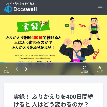
Ope
実録！ ふりかえりを400日間続
けると 人はどう変わるのか？