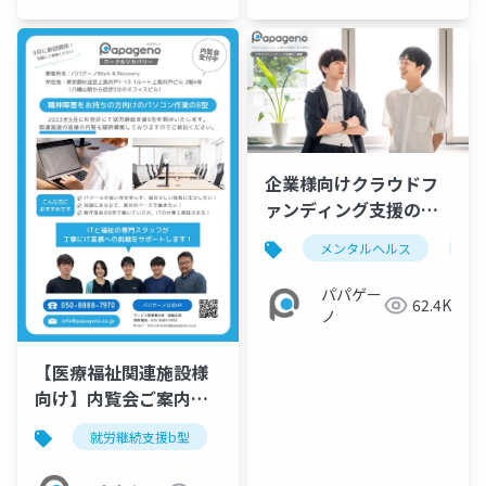
医）
企業様向けクラウドフ
ァンディング支援のご
提案【パパゲーノ】
メンタルヘルス
障
パパゲー
62.4K
ノ
【医療福祉関連施設様
向け】内覧会ご案内チ
ラシ_パパゲーノ Work
就労継続支援b型
メンタルヘルス
障害福祉
& Recovery