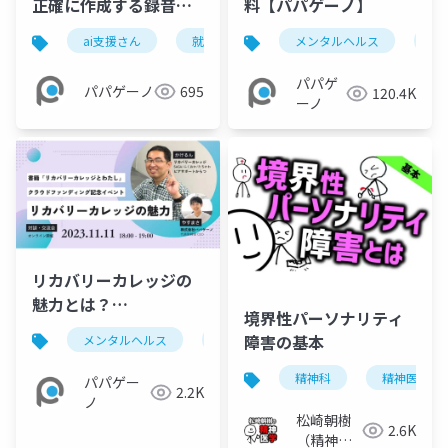
正確に作成する録音の
料【パパゲーノ】
ポイント
ai支援さん
就労継続支援b型
メンタルヘルス
福祉
障害福
就
パパゲ
パパゲーノ
695
120.4K
ーノ
リカバリーカレッジの
魅力とは？
境界性パーソナリティ
20231111【パパゲー
障害の基本
メンタルヘルス
リカバリーカレッジ
リカバリー
ノ】
精神科
精神医学
パパゲー
2.2K
ノ
松崎朝樹
2.6K
（精神科