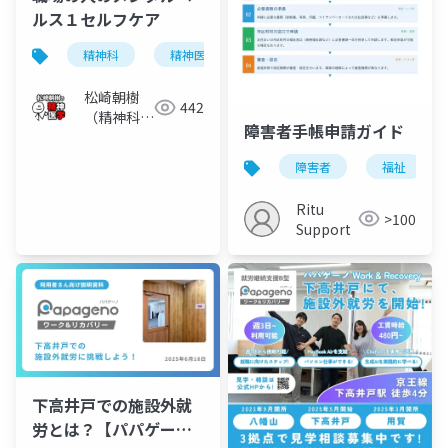
ルス１セルフケア
精神科
精神医学
メンタルヘルス
セルフ
松崎朝樹
442
（精神科
障害者手帳申請ガイド
医）
障害者
福祉
Ritu
>100
Support
下高井戸での施設外就
労とは？【パパゲー