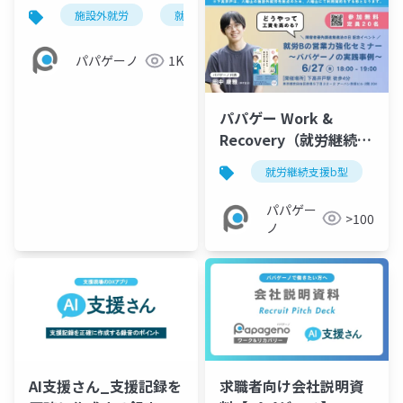
ノ】
施設外就労
就労継続支援b型
障害福祉
就
パパゲーノ
1K
パパゲー Work &
Recovery（就労継続支
援B型）が下高井戸での
就労継続支援b型
施設外就労を開始！
【パパゲーノ】
パパゲー
>100
ノ
AI支援さん_支援記録を
求職者向け会社説明資