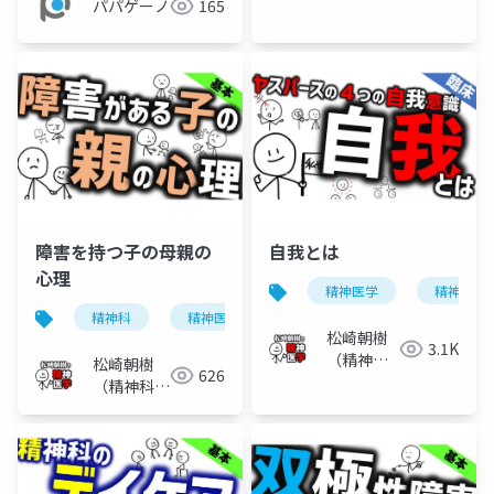
パパゲーノ
165
障害を持つ子の母親の
自我とは
心理
精神医学
精神科
精神科
精神医学
心理
障害児
松崎朝樹
3.1K
（精神科
松崎朝樹
626
医）
（精神科
医）