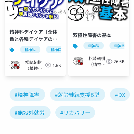
精神科デイケア［全体
双極性障害の基本
像と各種デイケアの解
説］
精神科
精神医学
精神科
精神医学
デイケア
松崎朝樹
26.6K
松崎朝樹
（精神科
1.6K
（精神科
医）
医）
#精神障害
#就労継続支援B型
#DX
#施設外就労
#リカバリー