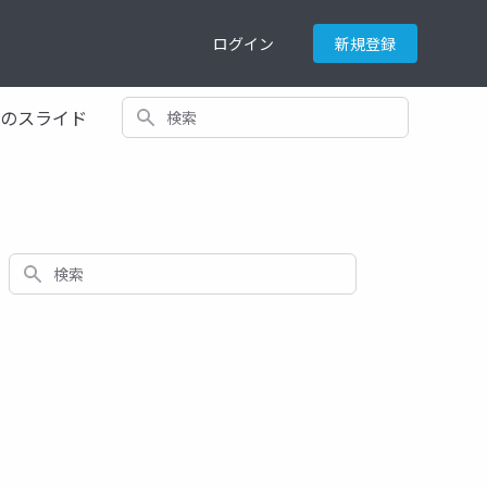
ログイン
新規登録
検索
てのスライド
検索