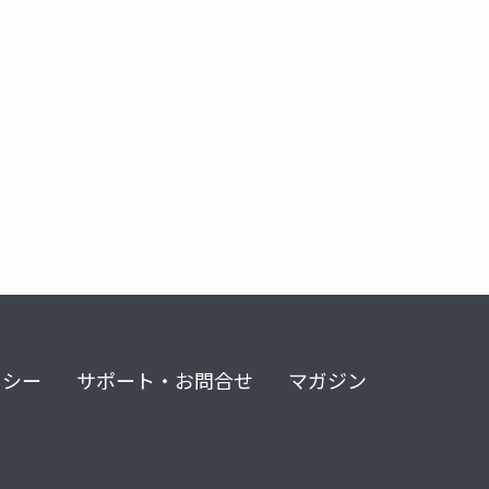
特定相談支援事業所
計画相談
居宅介護支援事業所
ケ
リシー
サポート・お問合せ
マガジン