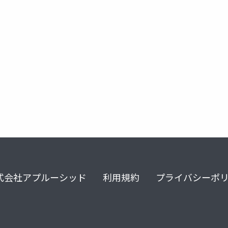
祉
障害福祉
学校
就労支援
相談支援事業所
式会社アプルーシッド
利用規約
プライバシーポ