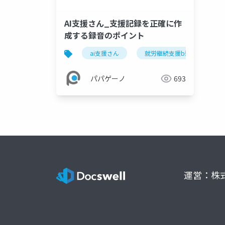
AI支援さん_支援記録を正確に作
成する録音のポイント
ai支援さん
就労継続支援b型
福
パパゲーノ
693
運営：株