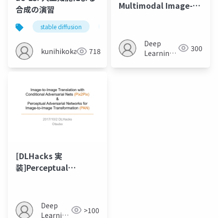
Multimodal Image-
合成の演習
to-Image Translation
stable diffusion
人工知能による画像合成
pix2pix
(NIPS'17)
Deep
300
kunihikokaneko
718
Learning
JP
[DLHacks 実
装]Perceptual
Adversarial
Networks for Image-
to-Image
Deep
>100
Transformation
Learning