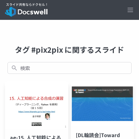
Ope
タグ #pix2pix に関するスライド
検索
[DL輪読会]Toward
ae-15. 人工知能による