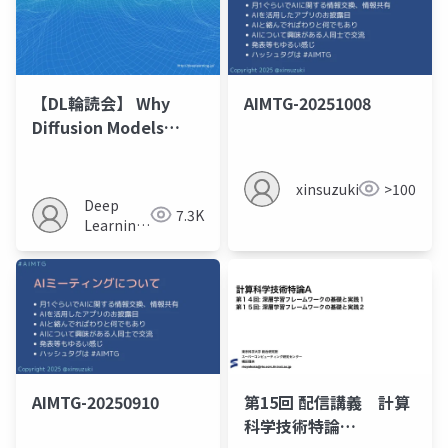
【DL輪読会】 Why
AIMTG-20251008
Diffusion Models
Don’t Memorize: The
Role of Implicit
xinsuzuki
>100
Dynamical
Deep
7.3K
Regularization in
Learning
Training
JP
AIMTG-20250910
第15回 配信講義 計算
科学技術特論