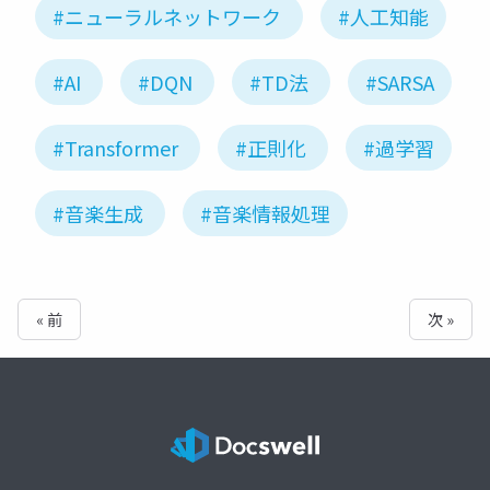
#ニューラルネットワーク
#人工知能
#AI
#DQN
#TD法
#SARSA
#Transformer
#正則化
#過学習
#音楽生成
#音楽情報処理
« 前
次 »