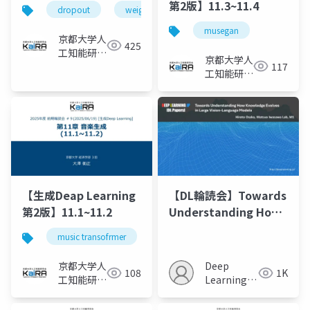
第2版】11.3~11.4
dropout
weight decay
musegan
京都大学人
425
工知能研究
京都大学人
117
会KaiRA
工知能研究
会KaiRA
【生成Deap Learning
【DL輪読会】Towards
第2版】11.1~11.2
Understanding How
Knowledge Evolves
music transofrmer
in Large Vision-
Language Models
京都大学人
Deep
108
1K
工知能研究
Learning
会KaiRA
JP