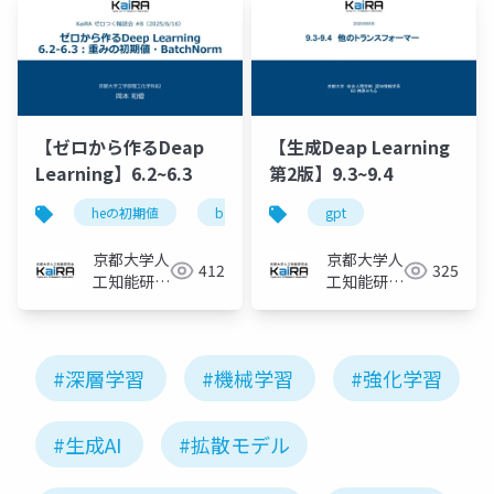
【ゼロから作るDeap
【生成Deap Learning
Learning】6.2~6.3
第2版】9.3~9.4
heの初期値
batch normalization
gpt
京都大学人
京都大学人
412
325
工知能研究
工知能研究
会KaiRA
会KaiRA
#深層学習
#機械学習
#強化学習
#生成AI
#拡散モデル