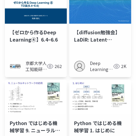
【ゼロから作るDeep
【diffusion勉強会】
Learning④】6.4~6.6
LaDiR: Latent
Diffusion Enhances
LLMs for Text
Reasoning
京都大学人
Deep
262
2K
工知能研究
Learning
会KaiRA
JP
Python ではじめる機
Python ではじめる機
械学習 9. ニューラルネ
械学習 1. はじめに