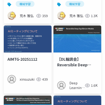
ットワークの応用
機械学習
機械学習
荒木 雅弘
359
荒木 雅弘
1.3K
AIMTG-20251112
【DL輪読会】
Reversible Deep
Equilibrium Models
xinsuzuki
439
Deep
1.6K
Learning
JP