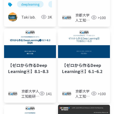
Learning: The
deeplearning
論文紹介
深層学習
人工知
Illusion of Deep
Learning
京都大学
Taki lab.
3K
>100
Architectures
人工知能
研究会
KaiRA
【ゼロから作るDeep
【ゼロから作るDeep
Learning④】8.1~8.3
Learning④】6.1~6.2
京都大学人
京都大学
141
>100
工知能研究
人工知能
会KaiRA
研究会
KaiRA