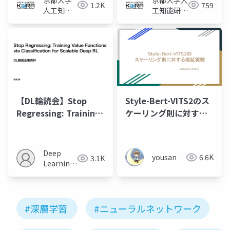
1.2K
759
人工知能
工知能研究
研究会
会KaiRA
KaiRA
【DL輪読会】Stop
Style-Bert-VITS2のス
Regressing: Training
ケーリング則に対する
Value Functions via
検証実験
Classification for
Scalable Deep RL
Deep
yousan
6.6K
3.1K
Learning
JP
#深層学習
#ニューラルネットワーク