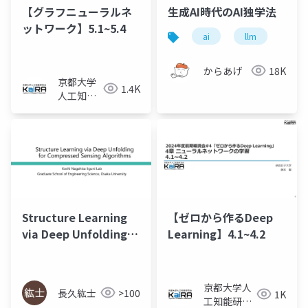
【グラフニューラルネ
生成AI時代のAI独学法
ットワーク】5.1~5.4
ai
llm
からあげ
18K
京都大学
1.4K
人工知能
研究会
KaiRA
Structure Learning
【ゼロから作るDeep
via Deep Unfolding
Learning】4.1~4.2
for Compressed
Sensing Algorithms
京都大学人
長久紘士
>100
1K
工知能研究