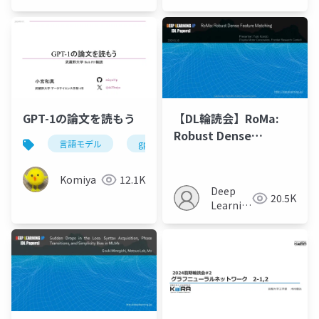
会KaiRA
GPT-1の論文を読もう
【DL輪読会】RoMa:
Robust Dense
言語モデル
gpt
transformer
Feature Matching
Komiya
12.1K
Deep
20.5K
Learning
JP