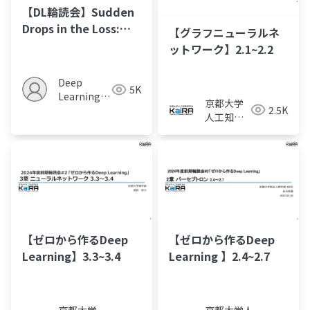
【DL輪読会】Sudden
Drops in the Loss:
【グラフニューラルネ
Syntax Acquisition,
ットワーク】2.1~2.2
Phase Transitions,
and Simplicity Bias
Deep
5K
in MLMs
Learning
京都大学
2.5K
JP
人工知能
研究会
KaiRA
【ゼロから作るDeep
【ゼロから作るDeep
Learning】3.3~3.4
Learning 】2.4~2.7
京都大学
京都大学人