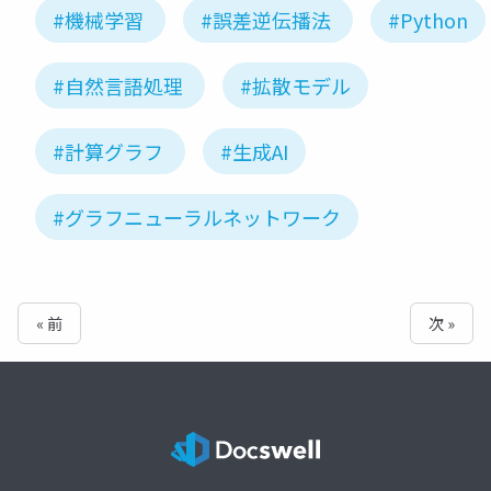
#機械学習
#誤差逆伝播法
#Python
#自然言語処理
#拡散モデル
#計算グラフ
#生成AI
#グラフニューラルネットワーク
« 前
次 »