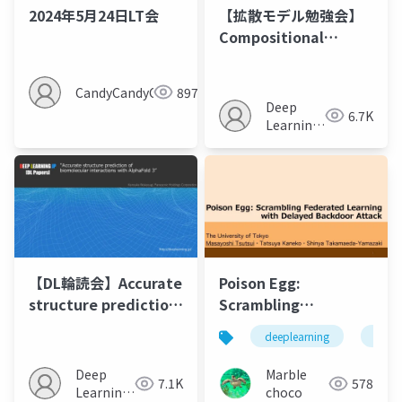
2024年5月24日LT会
【拡散モデル勉強会】
Compositional
Abilities Emerge
Multiplicatively:
CandyCandyCandy
897
Exploring Diffusion
Deep
6.7K
Models on a
Learning
Synthetic Task
JP
【DL輪読会】Accurate
Poison Egg:
structure prediction
Scrambling
of biomolecular
Federated Learning
deeplearning
back
interactions with
with Delayed
AlphaFold 3
Backdoor Attack
Deep
MarbIe
7.1K
578
Learning
choco