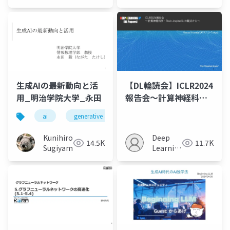
JP
生成AIの最新動向と活
【DL輪読会】ICLR2024
用_明治学院大学_永田
報告会〜計算神経科
学・Brain-inspired AI
ai
generative ai
machine learning
deep l
の観点から〜
Kunihiro
Deep
14.5K
11.7K
Sugiyama
Learning
JP