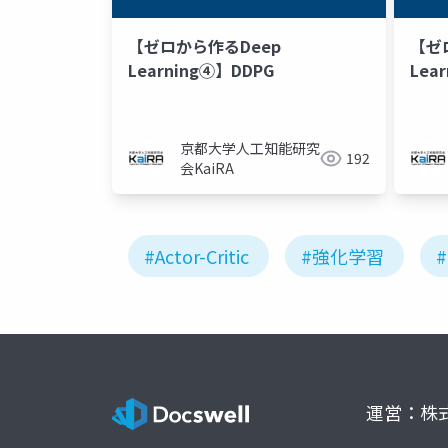
【ゼロから作るDeep
【ゼ
Learning④】DDPG
Lear
京都大学人工知能研究
192
会KaiRA
#Actor-Critic
#強化学習
運営：株