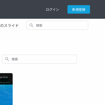
ログイン
新規登録
検索
てのスライド
検索