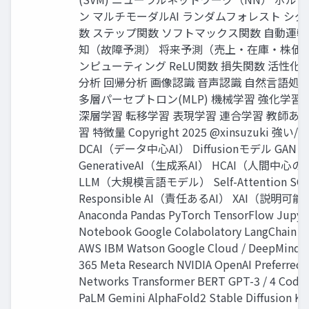
ン マルチモーダルAI ランダムフォレスト シ
数 ステップ関数 ソフトマックス関数 自動運転
知（故障予測） 将来予測（売上・在庫・株価）
ンピューティング ReLU関数 損失関数 活性化
分析 回帰分析 画像認識 音声認識 自然言語処理
多層パーセプトロン(MLP) 機械学習 強化学習
深層学習 転移学習 表現学習 連合学習 教師あ
習 特徴量 Copyright 2025 @xinsuzuki 強い/
DCAI（データ中心AI） Diffusionモデル GAN
GenerativeAI（生成系AI） HCAI（人間中心のA
LLM（大規模言語モデル） Self-Attention SO
Responsible AI（責任あるAI） XAI（説明可能
Anaconda Pandas PyTorch TensorFlow Jupyt
Notebook Google Colabolatory LangChain 
AWS IBM Watson Google Cloud / DeepMind M
365 Meta Research NVIDIA OpenAI Preferred
Networks Transformer BERT GPT-3 / 4 Code
PaLM Gemini AlphaFold2 Stable Diffusion Ka