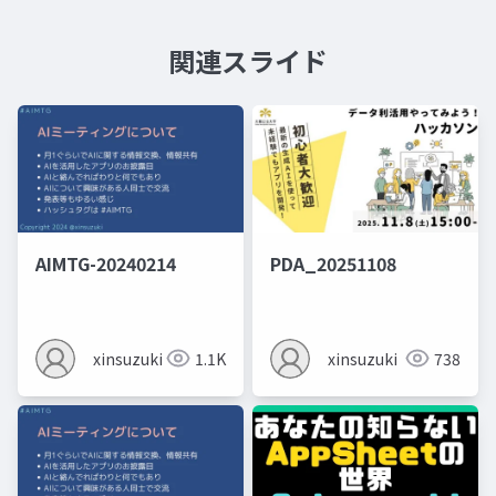
関連スライド
AIMTG-20240214
PDA_20251108
xinsuzuki
1.1K
xinsuzuki
738