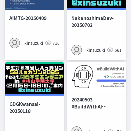
AIMTG-20250409
NakanoshimaDev-
20250702
xinsuzuki
710
xinsuzuki
561
20240503
GDGKwansai-
#BuildWithAI
20250118
#GDGOsaka