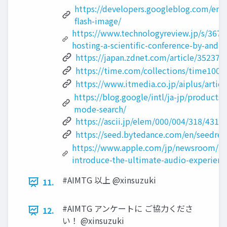
https://developers.googleblog.com/en/i
flash-image/
https://www.technologyreview.jp/s/3676
hosting-a-scientific-conference-by-and-fo
https://japan.zdnet.com/article/352374
https://time.com/collections/time100-a
https://www.itmedia.co.jp/aiplus/artic
https://blog.google/intl/ja-jp/products/
mode-search/
https://ascii.jp/elem/000/004/318/4318
https://seed.bytedance.com/en/seedre
https://www.apple.com/jp/newsroom/20
introduce-the-ultimate-audio-experienc
#AIMTG 以上 @xinsuzuki
11.
#AIMTG アンケートに ご協力くださ
12.
い！ @xinsuzuki