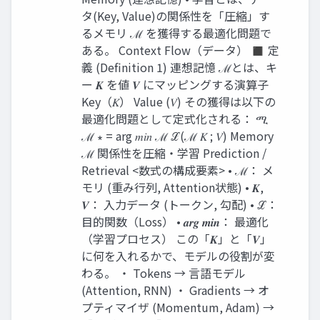
タ(Key, Value)の関係性を「圧縮」す
るメモリ ℳ を獲得する最適化問題で
ある。 Context Flow（データ） ◼ 定
義 (Definition 1) 連想記憶 ℳとは、キ
ー 𝑲 を値 𝑽 にマッピングする演算子
Key（𝐾） Value (𝑉) その獲得は以下の
最適化問題として定式化される： ሚ
ℳ ∗ = arg 𝑚𝑖𝑛 ℳ ℒ(ℳ 𝐾 ; 𝑉) Memory
ℳ 関係性を圧縮・学習 Prediction /
Retrieval <数式の構成要素> • ℳ： メ
モリ (重み行列, Attention状態) • 𝑲,
𝑽： 入力データ (トークン, 勾配) • ℒ：
目的関数（Loss） • 𝒂𝒓𝒈 𝒎𝒊𝒏： 最適化
（学習プロセス） この「𝑲」と「𝑽」
に何を入れるかで、モデルの役割が変
わる。 ・ Tokens → 言語モデル
(Attention, RNN) ・ Gradients → オ
プティマイザ (Momentum, Adam) →