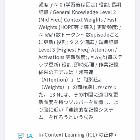
頻度: 𝑓 ≈ 0 (学習後は固定) 役割: 長期
記憶 / General Knowledge Level 2
(Mid Freq) Context Weights / Fast
Weights (HOPE等で導入) 更新頻度: 𝑓
≈ 𝑀𝑖𝑑 (数トークン〜数episodeごと
に更新) 役割: タスク適応 / 短期記憶
Level 3 (Highest Freq) Attention /
Activations 更新頻度: 𝑓 = 𝐻𝑖𝑔ℎ(毎ステ
ップ更新) 役割: 即時処理 / 作業記憶
従来のモデルは「超高速
（Attention）」と「超低速
（Weights）」の両極端しかなかっ
た。 13 NLは、その中間に適切な更
新頻度を持つソルバーを配置し、よ
り脳に近い「連続的な記憶システ
ム」を作ろうという試み
In-Context Learning (ICL) の正体 •
14.