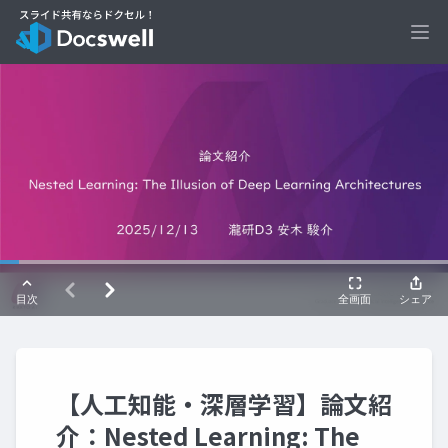
Ope
【人工知能・深層学習】論文紹
介：Nested Learning: The