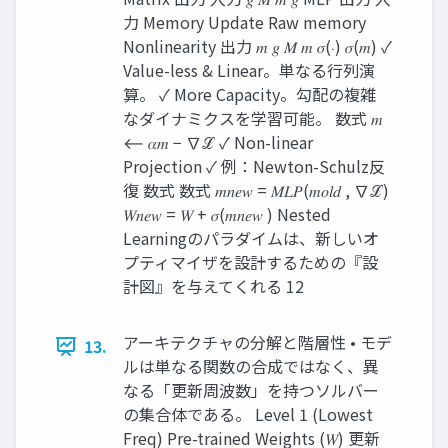
力 Memory Update Raw memory
Nonlinearity 出力 𝑚 𝑔 𝑀 𝑚 𝜎(⋅) 𝜎(𝑚) ✓
Value-less & Linear。単なる行列演
算。 ✓ More Capacity。勾配の複雑
なダイナミクスを学習可能。 数式 𝑚
⟵ 𝛼𝑚 − ∇ℒ ✓ Non-linear
Projection ✓ 例：Newton-Schulz反
復 数式 数式 𝑚𝑛𝑒𝑤 = 𝑀𝐿𝑃(𝑚𝑜𝑙𝑑 , ∇ℒ)
𝑊𝑛𝑒𝑤 = 𝑊 + 𝜎(𝑚𝑛𝑒𝑤 ) Nested
Learningのパラダイムは、新しいオ
プティマイザを設計するための『設
計図』を与えてくれる 12
アーキテクチャの分解と階層性 • モデ
13.
ルは単なる関数の合成ではなく、異
なる「更新周波数」を持つソルバー
の集合体である。 Level 1 (Lowest
Freq) Pre-trained Weights (𝑊) 更新