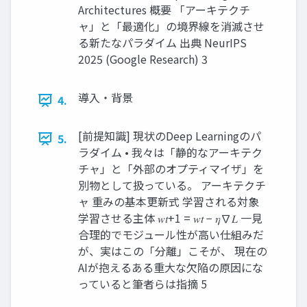
Architectures 概要 「アーキテクチ
ャ」と「最適化」の境界線を消滅させ
る新たなパラダイム 出典 NeurIPS
2025 (Google Research) 3
導入・背景
4.
[前提知識] 現状のDeep Learningのパ
5.
ラダイム • 我々は「静的なアーキテク
チャ」と「外部のオプティマイザ」を
別物として扱っている。 アーキテクチ
ャ 重みの基本更新式 学習される対象
学習させる主体 𝑤𝑡+1 = 𝑤𝑡 − 𝜂∇𝐿 一見
合理的でモジュール性が高い仕組みだ
が、実はこの「分離」こそが、 現在の
AIが抱えるある重大な欠陥の原因にな
っていると筆者らは指摘 5