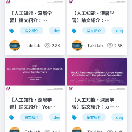
【人工知能・深層学
【人工知能・深層学
習】論文紹介：
習】論文紹介：
DecomCAM:
Towards Modular
論文紹介
deeplearning
論文紹介
人工知能
deeplearn
深層学
Advancing Beyond
LLMs by Building and
Saliency Maps
Reusing a Library of
Taki lab.
2.8K
Taki lab.
2.5K
through
LoRAs
Decomposition and
Integration
【人工知能・深層学
【人工知能・深層学
習】論文紹介：You
習】論文紹介：カーネ
Only Need Less
ルサイズ100を超える
論文紹介
deeplearning
論文紹介
人工知能
deeplearn
深層学
Attention at Each
CNN - PeLK
Stage in Vision