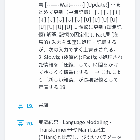
着 [-------Wait-------] [Update!] …ま
とめて更新（中期記憶） [⇓] [⇓] [⇓]
[⇓] [⇓] [⇓] [⇓] [⇓] [U] [U] [U] [U]
[U] [U] [U] [U] ... 頻繁に更新 (短期記
憶) 解釈: 記憶の固定化 1. Fast層 (海
馬的):入力を即座に処理・記憶する
が、次の入力ですぐ上書きされる。
2. Slow層 (皮質的): Fast層で処理され
た情報を「圧縮」して、時間をかけ
てゆっくり構造化する。 → これによ
り「新しい知識」が長期記憶として
定着する 18
実験
19.
実験結果 - Language Modeling •
20.
Transformer++やMamba派生
(Titans)と比較し、少ないパラメータ