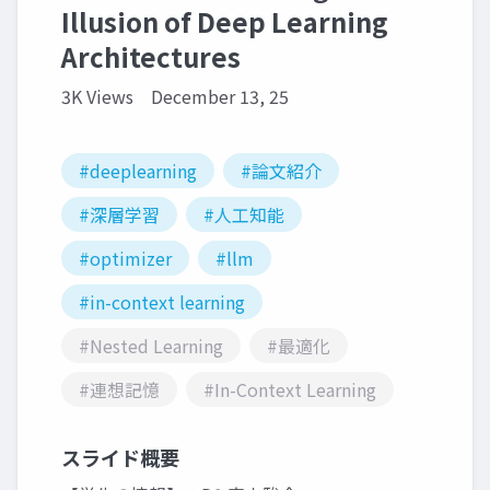
Illusion of Deep Learning
Architectures
3K Views
December 13, 25
#deeplearning
#論文紹介
#深層学習
#人工知能
#optimizer
#llm
#in-context learning
#Nested Learning
#最適化
#連想記憶
#In-Context Learning
スライド概要