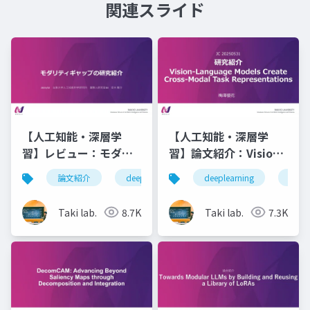
関連スライド
【人工知能・深層学
【人工知能・深層学
習】レビュー：モダリ
習】論文紹介：Vision-
ティギャップの研究紹
Language Models
論文紹介
deeplearning
deeplearning
深層学習
人工知
論文
介
Create Cross-Modal
Task
Taki lab.
8.7K
Taki lab.
7.3K
Representations