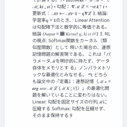
ℳ; 𝒌𝒕 , 𝒗𝒕 ⟩ • 勾配： 𝛁ℳ ℒ = −𝒗𝒕 𝒌⊤ 𝒕 •
更新式： ℳ𝒕 ⟵ ℳ𝒕−𝟏 − 𝜼𝛁ℒ 3. 結論:
学習率𝜼 = 𝟏のとき、 Linear Attention
は勾配降下法と数学的に等価である。
結論 𝑂𝑢𝑡𝑝𝑢𝑡 = ෍ 𝐾𝑒𝑟𝑛𝑒𝑙 𝑞, 𝑘𝑖 𝑣𝑖 𝑖=1 3. NL
の視点: Softmax関数をカーネル（類
似度関数）として 用いた場合の、連想
記憶問題の解表現である。 これは「パ
ラメータℳを明示的に持たず、データ
自体をメモリとす る」ノンパラメトリ
ックな最適化とみなせる。 ሚ どちら
も論文中の「定義1：連想記憶（ℳ ∗ =
𝒂𝒓𝒈 𝑚𝑖𝑛 ℳ ℒ (ℳ 𝐾 ; 𝑉)）」の最適化問
題を解いていることに変わりはない。
Linear: 勾配を固定サイズの行列ℳに
圧縮する Softmax: 勾配を圧縮せず、
そのまま保持する 9