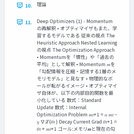
理論
10.
Deep Optimizers (1) - Momentum
11.
の再解釈 • オプティマイザもまた、学
習するモデルである 従来の視点 The
Heuristic Approach Nested Learning
の視点 The Optimization Approach
• Momentumを「慣性」や「過去の
平均」として解釈 • Momentum 𝑚を
「勾配情報を圧縮・記憶する1層のメ
モリモデル」と見なす • 物理的なボ
ールが転がるイメージ • オプティマイ
ザ自体が、以下の内部目的関数を最
小化している 数式：Standard
Update 数式：Internal
Optimization Problem 𝑚𝑡+1 = 𝛼 𝑚𝑡 −
𝜂 ∇ℒ(𝜃𝑡 ) Decay Current Grad 𝜃𝑡+1 =
𝜃𝑡 + 𝑚𝑡+1 ゴール:メモリ𝒎と現在の勾