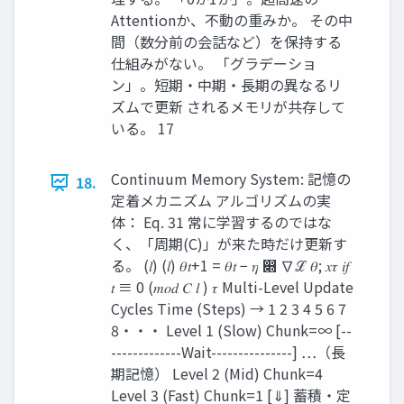
Attentionか、不動の重みか。 その中
間（数分前の会話など）を保持する
仕組みがない。 「グラデーショ
ン」。短期・中期・長期の異なるリ
ズムで更新 されるメモリが共存して
いる。 17
Continuum Memory System: 記憶の
18.
定着メカニズム アルゴリズムの実
体： Eq. 31 常に学習するのではな
く、「周期(C)」が来た時だけ更新す
る。 (𝑙) (𝑙) 𝜃𝑡+1 = 𝜃𝑡 − 𝜂 ෍ ∇ℒ 𝜃; 𝑥𝜏 𝑖𝑓
𝑡 ≡ 0 (𝑚𝑜𝑑 𝐶 𝑙 ) 𝜏 Multi-Level Update
Cycles Time (Steps) → 1 2 3 4 5 6 7
8・・・ Level 1 (Slow) Chunk=∞ [--
-------------Wait---------------] …（長
期記憶） Level 2 (Mid) Chunk=4
Level 3 (Fast) Chunk=1 [⇓] 蓄積・定