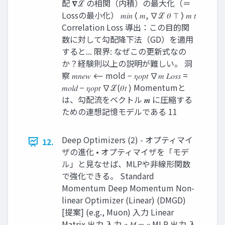
配 𝛁ℒ の相関（内積）の最大化（＝
Lossの最小化） 𝑚𝑖𝑛 ⟨ 𝑚, ∇ℒ 𝜃 ⊤ ⟩ 𝑚 𝑡
Correlation Loss 導出：この目的関
数に対して勾配降下法（GD）を適用
すると... 限界: なぜこの更新式なの
か？経験則以上の説明が難しい。 洞
察 𝑚𝑛𝑒𝑤 ⟵ mold − 𝜂𝑜𝑝𝑡 ∇𝑚 𝐿𝑜𝑠𝑠 =
𝑚𝑜𝑙𝑑 − 𝜂𝑜𝑝𝑡 ∇ℒ(𝜃𝑡 ) Momentumと
は、勾配流をベクトル 𝒎 に圧縮する
ための連想記憶モデルである 11
Deep Optimizers (2) - オプティマイ
12.
ザの進化 • オプティマイザを「モデ
ル」と見なせば、MLPや非線形関数
で強化できる。 Standard
Momentum Deep Momentum Non-
linear Optimizer (Linear) (DMGD)
[提案] (e.g., Muon) 入力 Linear
Matrix 出力 入力 𝑔 𝑀 𝑚 𝑔 MLP 出力 入