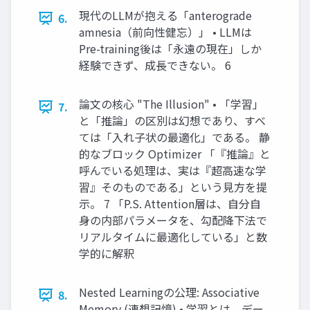
現代のLLMが抱える「anterograde
6.
amnesia（前向性健忘）」 • LLMは
Pre-training後は「永遠の現在」しか
経験できず、成長できない。 6
論文の核心 "The Illusion" • 「学習」
7.
と「推論」の区別は幻想であり、すべ
ては「入れ子状の最適化」である。 静
的なブロック Optimizer 「『推論』と
呼んでいる処理は、実は『超高速な学
習』そのものである」という見方を提
示。 7 「P.S. Attention層は、自分自
身の内部パラメータを、勾配降下法で
リアルタイムに最適化している」と数
学的に解釈
Nested Learningの公理: Associative
8.
Memory (連想記憶) • 学習とは、デー