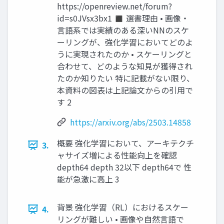
https://openreview.net/forum?
id=s0JVsx3bx1 ◼ 選書理由 • 画像・
言語系では実績のある深いNNのスケ
ーリングが、強化学習においてどのよ
うに実現されたのか • スケーリングと
合わせて、どのような知見が獲得され
たのか知りたい 特に記載がない限り、
本資料の図表は上記論文からの引用で
す 2
https://arxiv.org/abs/2503.14858
概要 強化学習において、アーキテクチ
3.
ャサイズ増による性能向上を確認
depth64 depth 32以下 depth64で 性
能が急激に高上 3
背景 強化学習（RL）におけるスケー
4.
リングが難しい • 画像や自然言語で