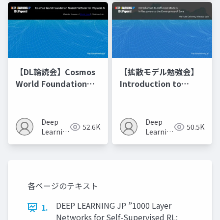
【DL輪読会】Cosmos
【拡散モデル勉強会】
World Foundation
Introduction to
Model Platform for
Diffusion Models
Physical AI
Deep
Deep
52.6K
50.5K
Learning
Learning
JP
JP
各ページのテキスト
DEEP LEARNING JP ”1000 Layer
1.
Networks for Self-Supervised RL: