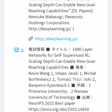
Scaling Depth Can Enable New Goal-
Reaching Capabilities” [DL Papers]
Kensuke Wakasugi, Panasonic
Holdings Corporation.
http://deeplearning.jp/ 1
http://deeplearning.jp/
書誌情報 ◼ タイトル： 1000 Layer
2.
Networks for Self-Supervised RL:
Scaling Depth Can Enable New Goal-
Reaching Capabilities ◼ 著者：
Kevin Wang 1, Ishaan Javali 1, Michał
Bortkiewicz 2, Tomasz Trzci´nski 2,
Benjamin Eysenbach 1 ◼ 所属：1
Princeton University、2 Warsaw
University of Technology ◼ 出典：
NeurIPS 2025 Best paper
https://arxiv.org/abs/2503.14858