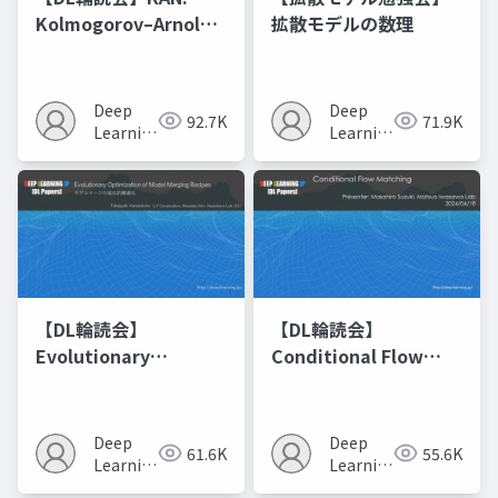
Kolmogorov–Arnold
拡散モデルの数理
Networks
Deep
Deep
92.7K
71.9K
Learning
Learning
JP
JP
【DL輪読会】
【DL輪読会】
Evolutionary
Conditional Flow
Optimization of
Matching
Model Merging
Recipes モデルマージ
Deep
Deep
61.6K
55.6K
の進化的最適化
Learning
Learning
JP
JP