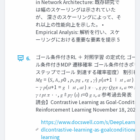
in Network Architecture: 既存研究で
は幅のスケーリングは示されていた
が、 深さのスケーリングによって、そ
れ以上の性能向上を示した。 •
Empirical Analysis: 解析を行い、スケ
ーリングにおける重要な要素を提示 5
ゴール条件付きRL ＋ 対照学習 の定式化 ゴー
6.
ル条件付きMDP 遷移確率 ゴール条件付きポリシ
ステップでゴール 到達する確率密度） 割引状
𝑀𝑔 = (𝑆, 𝐴, 𝑝0 , 𝑝, 𝑝𝑔 , 𝑟𝑔 , 𝛾) 𝑝(𝑠𝑡+1 ∣ 𝑠𝑡 , 𝑎𝑡 ) 𝜋 𝑎 
− 𝛾 𝑝(𝑠𝑡+1 = 𝑔 ∣ 𝑠𝑡 , 𝑎𝑡 ) 𝜋 ⋅ ⋅, 𝑔 𝑝𝛾 𝑄𝑔𝜋 𝑠, 𝑎 ∞ 
𝛾 𝑡 𝑝𝑡 𝜋 ⋅ ⋅, 𝑔 ≜ 𝑝𝛾 (𝑠) 𝑡=0 𝑔 𝑠, 𝑎
読会】Contrastive Learning as Goal-Conditio
Reinforcement Learning November 18, 2022 
https://www.docswell.com/s/DeepLearni
dlcontrastive-learning-as-goalconditione
learning