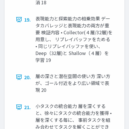
消 18
表現能力と探索能力の相乗効果 デー
19.
タカバレッジと表現能力の両方が重
要 検証内容 • Collector(４層/32層)を
用意し、 リプレイバッファをためる
• 同じリプレイバッファを使い、
Deep（32層)と Shallow（４層）を
学習 19
層の深さと潜在空間の使い方 深い方
20.
が、ゴール付近をより広い領域で表
現 20
小タスクの統合能力 層を深くする
21.
と、徐々にタスクの統合能力を獲得 •
層を深くする毎に、 事前タスクを組
み合わせてタスクを解くことができ