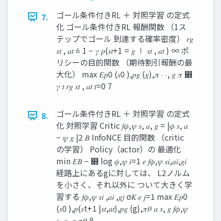
ゴール条件付きRL ＋ 対照学習 の定式
7.
化 ゴール条件付きRL 報酬関数 （1ス
テップでゴール 到達する確率密度） 𝑟𝑔
𝑠𝑡 , 𝑎𝑡 ≜ 1 − 𝛾 𝑝(𝑠𝑡+1 = 𝑔 ∣ 𝑠𝑡 , 𝑎𝑡 ) ∞ ポ
リシーの目的関数 （期待割引報酬の最
大化） max 𝐸𝑝0 (𝑠0 ),𝑝𝑔 (𝑔),𝜋 ⋅ ⋅, 𝑔 𝜋 ෍
𝛾 𝑡 𝑟𝑔 𝑠𝑡 , 𝑎𝑡 𝑡=0 7
ゴール条件付きRL ＋ 対照学習 の定式
8.
化 対照学習 Critic 𝑓𝜙,𝜓 𝑠, 𝑎, 𝑔 = |𝜙 𝑠, 𝑎
− 𝜓 𝑔 |2 𝐵 InfoNCE 目的関数 （critic
の学習） Policy（actor）の 最適化
min 𝐸𝐵 − ෍ log 𝜙,𝜓 𝑖=1 𝑒 𝑓𝜙,𝜓 𝑠𝑖,𝑎𝑖,𝑔𝑖
経路上にあるgに対しては、 L2ノルム
を小さく、それ以外に ついて大きく学
習する 𝑓𝜙,𝜓 𝑠𝑖 ,𝑎𝑖 ,𝑔𝑗 σ𝐾 𝑒 𝑗=1 max 𝐸𝑝0
(𝑠0 ),𝑝(𝑠t+1 |𝑠𝑡,𝑎𝑡),𝑝𝑔 (g),𝜋𝜃 𝑎 𝑠, 𝑔 𝑓𝜙,𝜓
𝑠, 𝑎, 𝑔 𝜋𝜃 8