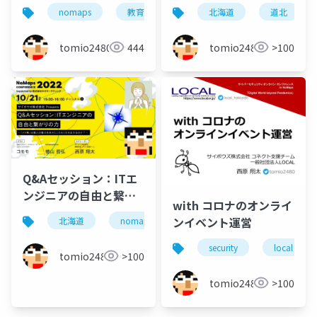
必修世代"の才能を社会
りの力～ITエンジニア
nomaps
教育
情報
北海道
北海道
道北
コミ
はどう受け入れるべき
を育てるべく道北の工
か(延長戦含む)
業高校と何をする？
tomio2480
444
tomio2480
>100
#NoMaps2024
（延長戦含む）
#NoMaps2023
Q&Aセッション：ITエ
ンジニアの自由と繋が
with コロナのオンライ
りの力～「フク業」は
ンイベント運営
北海道
nomaps
副業
複業
働き
個人の魅力を余すとこ
ろなく引き出せるの
security
local
tomio2480
>100
か？ #NoMaps2022
tomio2480
>100