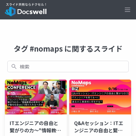
Ope
タグ #nomaps に関するスライド
検索
ITエンジニアの自由と
Q&Aセッション：ITエ
繋がりの力〜"情報教育
ンジニアの自由と繋が