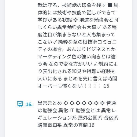
裁は守る，技術話の印象を残す ■ 具
体的には技術や技能で話しができて
学びがある状態 ❖ 地道な勉強会と同
じくらい異常勉強会も大事 ✓ ある程
度注目が集まらないと人も集まって
こない ✓ 純粋な草の根技術コミュニ
ティの場合，あんまりビジネスとか
マーケティング色の強い向きとは違
う会 なので変な方がいい ✓ 制約によ
り表出化される知見や得難い経験も
大いにある まとめを先に言えば時間
オーバーも怖くな い！！！！ 15
異常まとめ ❖ ❖ ❖ ❖ ❖ ❖ ❖ 普通
16.
の勉強会 異常 IT 勉強会とは 異常レ
ギュレーション系 屋外公園系 合宿系
路面電車系 異常の真髄 16