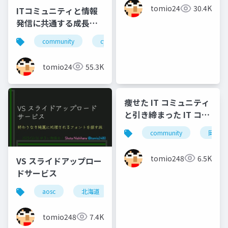
tomio2480
30.4K
ITコミュニティと情報
発信に共通する成長と
貢献の要素(2023年版)
community
cybozutech
コミュニティ
勉
tomio2480
55.3K
痩せた IT コミュニティ
と引き締まった IT コミ
ュニティの違い
community
岡山
tomio2480
6.5K
VS スライドアップロー
ドサービス
aosc
北海道
旭川
スライド
slide
tomio2480
7.4K