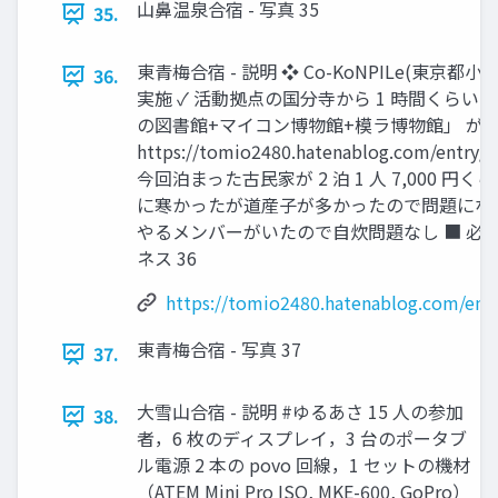
山鼻温泉合宿 - 写真 35
35.
東青梅合宿 - 説明 ❖ Co-KoNPILe(東京
36.
実施 ✓ 活動拠点の国分寺から 1 時間くらいで
の図書館+マイコン博物館+模ラ博物館」 があ
https://tomio2480.hatenablog.com/entry/
今回泊まった古民家が 2 泊 1 人 7,000 円く
に寒かったが道産子が多かったので問題になら
やるメンバーがいたので自炊問題なし ■ 必
ネス 36
https://tomio2480.hatenablog.com/ent
東青梅合宿 - 写真 37
37.
大雪山合宿 - 説明 #ゆるあさ 15 人の参加
38.
者，6 枚のディスプレイ，3 台のポータブ
ル電源 2 本の povo 回線，1 セットの機材
（ATEM Mini Pro ISO, MKE-600, GoPro）