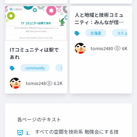
人と地域と技術コミュ
ニティ：みんなが信じ
た「のびしろ」を幻に
北海道
コミュニテ
しないために
tomio2480
6K
ITコミュニティは駅で
あれ
community
コミュニティ
勉強会
北海道
tomio2480
6.2K
各ページのテキスト
すべての空間を技術系 勉強会にする技
1.