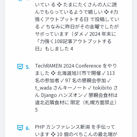
いてい る ❖ たまにたくさんの人に読
んでもらっているようで嬉しい ❖ #力
強くアウトプットする日 で投稿してい
る ✓ ちなみに昨日がその金曜でしたが
サボっています（ダメ ✓ 2024 年末に
「力強く108記事アウトプットする
日」もしました 4
TechRAMEN 2024 Conference をやり
5.
ました ❖ 北海道旭川市で開催 ✓ 113
名の参加者 ✓ 97 名の懇親会参加 ✓
t_wada さんキーノート ✓ tokibito さ
ん Django ハンズオン ✓ 懇親会食材は
道北近隣食材に 限定（札幌方面禁止）
5
PHP カンファレンス新潟 を手伝って
6.
います ❖ 10 個のぺちこんの最北端が