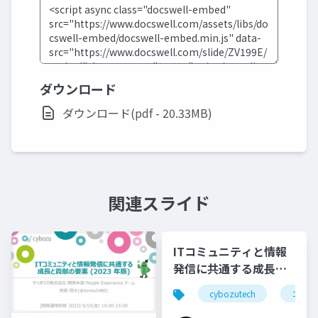
ダウンロード
ダウンロード(pdf - 20.33MB)
関連スライド
ITコミュニティと情報
発信に共通する成長と
貢献の要素(2024年版)
cybozutech
コミュ