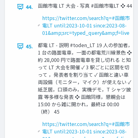
函館市電 LT 大会 - 写真 #函館市電LT ❖ 44
44.
https://twitter.com/search?q=#函館市
電LT until:2023-10-01 since:2023-08-
01&amp;src=typed_query&amp;f=live
都電 LT - 説明 #toden_LT 19 人の参加者，
45.
1 台の路面電車，一面の都電荒川線景色 ❖
約 28,000 円で路面電車を貸し切れる と知
って LT 大会を開催 ✓ 3 駅ごとに区間を切
って ，発表者を割り当て ✓ 函館と違い車
両設備（モニター，マイク）が使えない ✓
紙芝居，口頭のみ，実機デモ，T シャツ披
露 等多様な発表 ❖ 函館同様，懇親会は
15:00 から雑に開かれ，最終は 00:00
（終） 45
https://twitter.com/search?q=#函館市
電LT until:2023-10-01 since:2023-08-