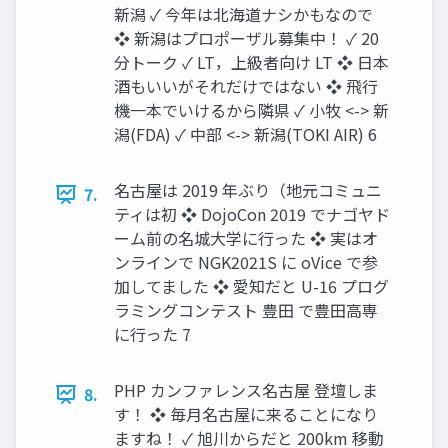
新潟 ✓ 今年は北海道ナシかもなので
❖ 新潟はプロポーザル募集中！ ✓ 20
分トーク ✓ LT，上級者向け LT ❖ 日本
酒もいいがそれだけではない ❖ 飛行
機一本でいけるから隣県 ✓ 小牧 <-> 新
潟(FDA) ✓ 中部 <-> 新潟(TOKI AIR) 6
名古屋は 2019 年ぶり（地元コミュニ
7.
ティは初 ❖ DojoCon 2019 でナゴヤド
ーム前の名城大学に行った ❖ 実はオ
ンラインで NGK2021S に oVice で参
加してました ❖ 愛知だと U-16 プログ
ラミングコンテスト 豊田 で豊田高専
に行った 7
PHP カンファレンス名古屋 登壇しま
8.
す！ ❖ 毎月名古屋に来ることになり
ますね！ ✓ 旭川からだと 200km 移動