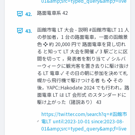
01&amp;src=typed_query&amp;f=live
路面電車系 42
42.
函館市電 LT 大会 - 説明 #函館市電LT 11 人
43.
の参加者，1 台の路面電車，一面の函館景
色 ❖ 約 20,000 円で 路面電車を貸し切れ
る と知って LT 大会を開催 ✓ 3 駅ごとに区
間を切って ，発表者を割り当て ✓ シルバ
ーウィークに観光客を置き去りに駆け抜け
る LT 電車 ✓ その日の朝に参加を決めて札
幌から飛行機で駆けつける者 も ❖ その
後，YAPC::Hakodate 2024 でも行われ，路
面電車 LT は LT 会形式 のスタンダードに
駆け上がった（諸説あり） 43
https://twitter.com/search?q=#函館市
電LT until:2023-10-01 since:2023-08-
01&amp;src=typed_query&amp;f=live