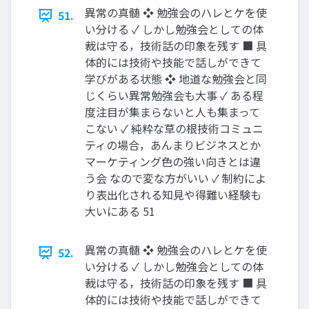
異常の真髄 ❖ 勉強会のハレとケを使
51.
い分ける ✓ しかし勉強会としての体
裁は守る，技術話の印象を残す ■ 具
体的には技術や技能で話しができて
学びがある状態 ❖ 地道な勉強会と同
じくらい異常勉強会も大事 ✓ ある程
度注目が集まらないと人も集まって
こない ✓ 純粋な草の根技術コミュニ
ティの場合，あんまりビジネスとか
マーケティング色の強い向きとは違
う会 なので変な方がいい ✓ 制約によ
り表出化される知見や得難い経験も
大いにある 51
異常の真髄 ❖ 勉強会のハレとケを使
52.
い分ける ✓ しかし勉強会としての体
裁は守る，技術話の印象を残す ■ 具
体的には技術や技能で話しができて