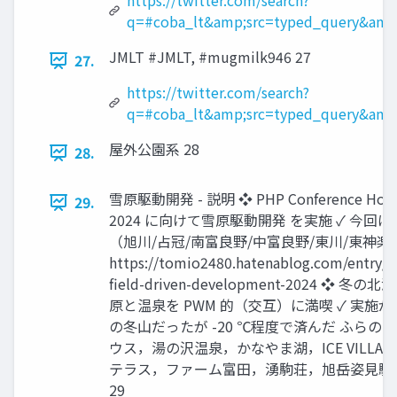
https://twitter.com/search?
q=#coba_lt&amp;src=typed_query&amp;
JMLT #JMLT, #mugmilk946 27
27.
https://twitter.com/search?
q=#coba_lt&amp;src=typed_query&amp;
屋外公園系 28
28.
雪原駆動開発 - 説明 ❖ PHP Conference Hokk
29.
2024 に向けて雪原駆動開発 を実施 ✓ 今回
（旭川/占冠/南富良野/中富良野/東川/東神楽）
https://tomio2480.hatenablog.com/entry/
field-driven-development-2024 ❖ 冬の
原と温泉を PWM 的（交互）に満喫 ✓ 実施が 
の冬山だったが -20 ℃程度で済んだ ふらの
ウス，湯の沢温泉，かなやま湖，ICE VILLAG
テラス，ファーム富田，湧駒荘，旭岳姿見駅
29