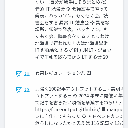
ない （自分が勝手にそうまとめた）
普通 IT 勉強会 ❖ 会議室等で座って
発表，ハッカソン，もくもく会，読
書会をする 異常 IT 勉強会 ❖ 異常な
場所，状態で発表，ハッカソン，も
くもく会，読書会をする ✓ とりわけ
北海道で行われたものは北海道異常
IT 勉強会とする ✓ 例 ) JMLT - ジョッ
キで牛乳を飲んでから LT する会 20
異常レギュレーション系 21
21.
力強く108記事アウトプットする日 - 説明 #
22.
ウトプットする日 ❖ 2024 年末に開催 ✓ 年
て記事を書きたい煩悩を撃滅するねらい ✓
https://forceoutput.github.io/ ■ marqu
ンに自作してもらった ❖ アドベントカレン
涸らしになったかと思えば 116 記事 ✓ 12/29