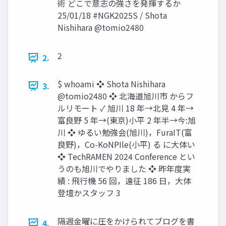
術 どこで意志の強さを発揮するか
25/01/18 #NGK2025S / Shota
Nishihara @tomio2480
2
2.
$ whoami ❖ Shota Nishihara
3.
@tomio2480 ❖ 北海道旭川市 からフ
ルリモート ✓ 旭川 18 年→北見 4 年→
富良野 5 年→(東京)小平 2 年半→今:旭
川 ❖ ゆるい勉強会(旭川)，FuraIT(富
良野)，Co-KoNPIle(小平) る に大体い
❖ TechRAMEN 2024 Conference とい
うのも旭川でやりました ❖ 昨年度実
績 : 飛行機 56 回，遠征 186 日，大体
登壇かスタッフ 3
隔週金曜に圧をかけられてブログを書
4.