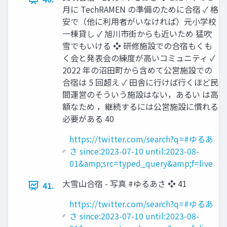
月に TechRAMEN の準備のために合宿 ✓ 格
安で（他に利用者がいなければ）元小学校
一棟貸し ✓ 旭川市街からも近いため 猛吹
雪でもいける ❖ 研修施設での合宿もくも
く会と発表会の練度が高いコミュニティ ✓
2022 年の沼田町から含めて公営施設での
合宿は 5 回超え ✓ 田舎に行けば行くほど民
間運営のそういう施設はない，あるい は高
額なため ，継続するには公営施設に慣れる
必要がある 40
https://twitter.com/search?q=#ゆるあ
さ since:2023-07-10 until:2023-08-
01&amp;src=typed_query&amp;f=live
大雪山合宿 - 写真 #ゆるあさ ❖ 41
41.
https://twitter.com/search?q=#ゆるあ
さ since:2023-07-10 until:2023-08-