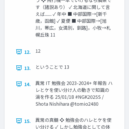
う ❖ 飛行機一本でいけるなら隣県で
す（諸説あり） ✓ 北海道に関して言
えば...... ✓ 年中 ■ 中部国際→[新千
歳，函館] ✓ 夏便 ■ 中部国際→[旭
川，帯広，女満別，釧路]，小牧→札
幌丘珠 11
12
12.
ということで 13
13.
異常 IT 勉強会 2023-2024+ 年報告 ハ
14.
レとケを使い分け人の動きで知識の
渦を作る 25/01/18 #NGK2025S /
Shota Nishihara @tomio2480
異常の真髄 ❖ 勉強会のハレとケを使
15.
い分ける ✓ しかし勉強会としての体