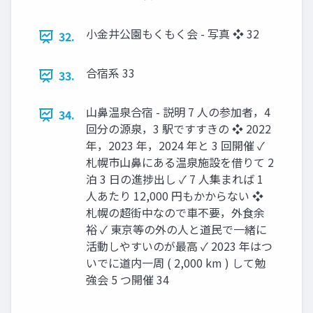
小金井公園もくもく会 - 写真 ❖ 32
32.
合宿系 33
33.
山鼻温泉合宿 - 説明 7 人の参加者，4
34.
回分の源泉，3 駅ですすきの ❖ 2022
年，2023 年，2024 年と 3 回開催 ✓
札幌市山鼻にある温泉施設を借りて 2
泊 3 日の進捗出し ✓ 7 人集まれば 1
人あたり 12,000 円もかからない ❖
札幌の超街中なので車不要，外食余
裕 ✓ 東京等の外の人と道民で一緒に
活動しやすいのが最高 ✓ 2023 年はつ
いでに道内一周 ( 2,000 km ) して勉
強会 5 つ開催 34