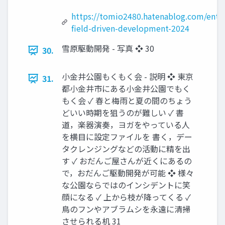
https://tomio2480.hatenablog.com/entr
field-driven-development-2024
雪原駆動開発 - 写真 ❖ 30
30.
小金井公園もくもく会 - 説明 ❖ 東京
31.
都小金井市にある小金井公園でもく
もく会 ✓ 春と梅雨と夏の間のちょう
どいい時期を狙うのが難しい ✓ 書
道，楽器演奏，ヨガをやっている人
を横目に設定ファイルを 書く，デー
タクレンジングなどの活動に精を出
す ✓ おだんご屋さんが近くにあるの
で，おだんご駆動開発が可能 ❖ 様々
な公園ならではのインシデントに笑
顔になる ✓ 上から枝が降ってくる ✓
鳥のフンやアブラムシを永遠に清掃
させられる机 31