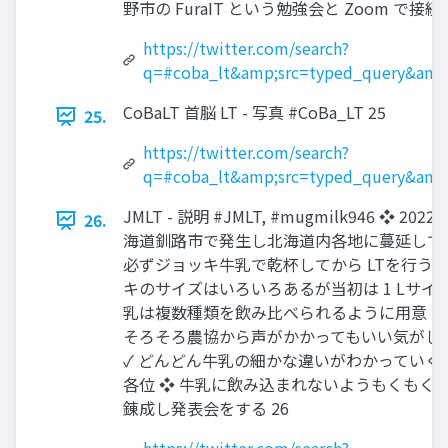
野市の FuraIT という勉強会と Zoom で接続 
https://twitter.com/search?
q=#coba_lt&amp;src=typed_query&amp;
CoBaLT 首脳 LT - 写真 #CoBa_LT 25
25.
https://twitter.com/search?
q=#coba_lt&amp;src=typed_query&amp;
JMLT - 説明 #JMLT, #mugmilk946 ❖ 202
26.
海道釧路市で発生し北海道内各地に蔓延してい
必ずジョッキ牛乳で乾杯してから LTを行う ✓
キのサイズはいろいろあるが当初は 1 Lサイズ
乳は複数種類を飲み比べられるように用意 さ
そろそろ農協から声がかかってもいい気がし
✓ どんどん牛乳の細かな違いがわかっていく
各位 ❖ 牛乳に飲み込まれないようもくもく
錬成し発表会をする 26