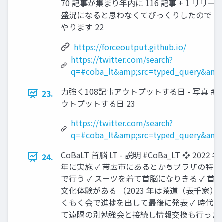
70 記事が集まり年内に 116 記事 + 1 リリース
盛況になると思わなくてびっくりしたので 202
やります 22
https://forceoutput.github.io/
https://twitter.com/search?
q=#coba_lt&amp;src=typed_query&amp;
力強く108記事アウトプットする日 - 写真 #
23.
ウトプットする日 23
https://twitter.com/search?
q=#coba_lt&amp;src=typed_query&amp;
CoBaLT 首脳 LT - 説明 #CoBa_LT ❖ 2022 
24.
年に実施 ✓ 帯広市にあるとかちプラザの特
で行う ✓ スーツを着て首脳になりきる ✓ 首
文化体験がある （2023 年は茶道（表千家））
くもく会で進捗を出して最後に発表 ✓ 時代
て遠隔の別勉強会と接続し情報交換も行った 