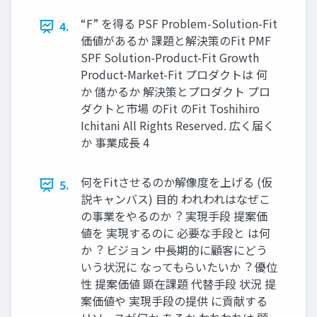
“F” を得る PSF Problem-Solution-Fit
4.
価値があるか 課題と解決策のFit PMF
SPF Solution-Product-Fit Growth
Product-Market-Fit プロダクトは 何
か 儲かるか 解決策とプロダクト プロ
ダクトと市場 のFit のFit Toshihiro
Ichitani All Rights Reserved. 広く届く
か 事業成⻑ 4
何をFitさせるのか解像度を上げる (仮
5.
説キャンバス) ⽬的 われわれはなぜこ
の事業をやるのか︖ 実現⼿段 提案価
値を 実現するのに 必要な⼿段と は何
か︖ ビジョン 中⻑期的に顧客にどう
いう状況に なってもらいたいか︖ 優位
性 提案価値 顕在課題 代替⼿段 状況 提
案価値や 実現⼿段の提供 に貢献する