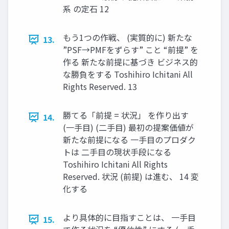
系 の定⽯ 12
もう1つの作戦、 (実質的に) 新たな
13.
”PSF→PMFをずらす” こと “前提” を
作る 新たな前提に基づき ビジネス的
な勝負をする Toshihiro Ichitani All
Rights Reserved. 13
勝てる「前提 = 状況」 を作り出す
14.
(⼀⼿⽬) (⼆⼿⽬) 最初の提案価値が
新たな前提になる ⼀⼿⽬のプロダク
トは ⼆⼿⽬の現状⼿段になる
Toshihiro Ichitani All Rights
Reserved. 状況 (前提) は進む、 14 変
化する
より具体的に⽬指すことは、 ⼀⼿⽬
15.