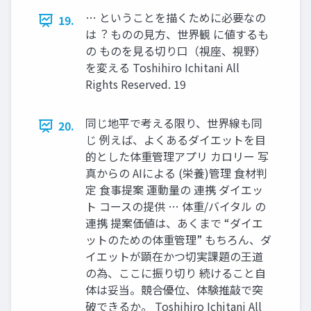
… ということを描くために必要なの
19.
は︖ ものの⾒⽅、世界観 に値するも
の ものを⾒る切り⼝（視座、視野）
を変える Toshihiro Ichitani All
Rights Reserved. 19
同じ地平で考える限り、世界線も同
20.
じ 例えば、よくあるダイエットを⽬
的とした体重管理アプリ カロリー 写
真からの AIによる (栄養)管理 ⾷材判
定 ⾷事提案 運動量の 連携 ダイエッ
ト コースの提供 … 体重/バイタル の
連携 提案価値は、あくまで “ダイエ
ットのための体重管理” もちろん、ダ
イエットが顕在かつ切実課題の王道
の為、ここに振り切り 続けること⾃
体は妥当。競合優位、体験推敲で突
破できるか。 Toshihiro Ichitani All