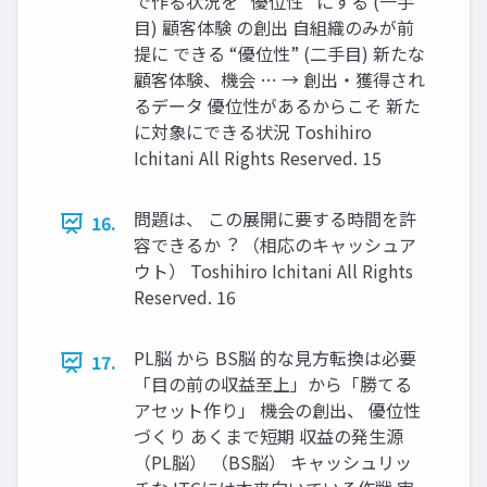
で作る状況を “優位性” にする (⼀⼿
⽬) 顧客体験 の創出 ⾃組織のみが前
提に できる “優位性” (⼆⼿⽬) 新たな
顧客体験、機会 … → 創出・獲得され
るデータ 優位性があるからこそ 新た
に対象にできる状況 Toshihiro
Ichitani All Rights Reserved. 15
問題は、 この展開に要する時間を許
16.
容できるか︖ （相応のキャッシュア
ウト） Toshihiro Ichitani All Rights
Reserved. 16
PL脳 から BS脳 的な⾒⽅転換は必要
17.
「⽬の前の収益⾄上」から「勝てる
アセット作り」 機会の創出、 優位性
づくり あくまで短期 収益の発⽣源
（PL脳） （BS脳） キャッシュリッ