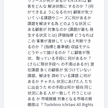
リソースが何か あるか われわれは 顧
客をどんな 解決状態に するのか︖ (何
ができるよ うになるのか) 顧客が気づ
いて いる課題やニー ズに何があるか
課題を解決する為 どのような状況 に
ある顧客が 対象なのか (課題が最も 発
⽣する状況 とは) 評価指標 どうなれば
この 事業が進捗して いると判断でき
るのか︖ (指標と基準値) 収益モデル
どうやって儲けるのか︖ に顧客が現
状、 取っている⼿段に 何があるか︖
(さらに現状⼿段へ の不満はあるか) 潜
在課題 多くの顧客が 気づけていない
課題、解決を 諦めている課題 に何が
あるか チャネル 状況にあげた⼈ たち
に出会うた めの⼿段は何か 傾向 同じ
状況にある ⼈が⼀致して ⾏うことは
ある か 市場規模 対象となる市場の規
模感は︖ Toshihiro Ichitani All Rights