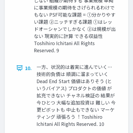
しない 組織が期待する 事業規模 単純
に事業規模の期待をさげられるわけで
もない PSF可能な課題 = ①分かりやす
い課題 ②ニッチすぎる課題 ①はレッ
ドオーシャンでしかなく ②は規模が出
ない 現実的に計算 できる収益性
Toshihiro Ichitani All Rights
Reserved. 9
⼀⽅、状況的は着実に進んでいく…
10.
技術的負債は 順調に溜まっていく
Dead End Start 価値はありそう (と
いうバイアス) プロダクトの価値 が
拡充できない チャネル検証の 結果が
今ひとつ ⼤幅な追加投資は 難しい 今
更ピボットも 中⽌もできない マーケ
ティング 頑張ろう︕ Toshihiro
Ichitani All Rights Reserved. 10