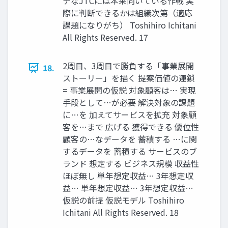
チなJTCには本来向いている作戦 実
際に判断できるかは組織次第（適応
課題になりがち） Toshihiro Ichitani
All Rights Reserved. 17
2周⽬、3周⽬で勝負する「事業展開
18.
ストーリー」を描く 提案価値の連鎖
= 事業展開の仮説 対象顧客は… 実現
⼿段として…が必要 解決対象の課題
に…を 加えてサービスを拡充 対象顧
客を…まで 広げる 獲得できる 優位性
顧客の…なデータを 蓄積する …に関
するデータを 蓄積する サービスのブ
ランド 想定する ビジネス規模 収益性
ほぼ無し 単年想定収益… 3年想定収
益… 単年想定収益… 3年想定収益…
仮説の前提 仮説モデル Toshihiro
Ichitani All Rights Reserved. 18