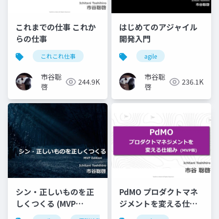
これまでの仕事 これか
はじめてのアジャイル
らの仕事
開発入門
これこれ仕事
agile
市谷聡
市谷聡
244.9K
236.1K
啓
啓
シン・正しいものを正
PdMO プロダクトマネ
しくつくる (MVP
ジメントを変える仕組
Edition)
み (MVP版)