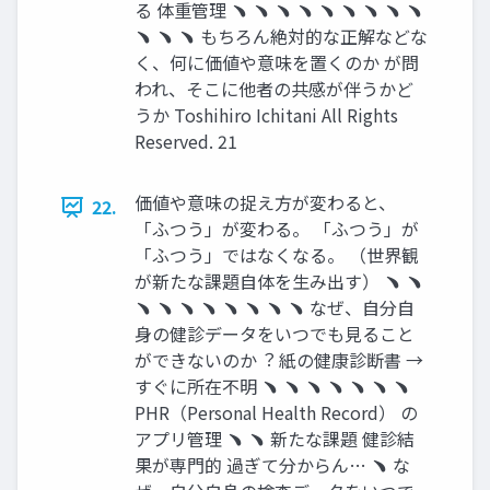
る 体重管理 ﹅ ﹅ ﹅ ﹅ ﹅ ﹅ ﹅ ﹅ ﹅
﹅ ﹅ ﹅ もちろん絶対的な正解などな
く、何に価値や意味を置くのか が問
われ、そこに他者の共感が伴うかど
うか Toshihiro Ichitani All Rights
Reserved. 21
価値や意味の捉え⽅が変わると、
22.
「ふつう」が変わる。 「ふつう」が
「ふつう」ではなくなる。 （世界観
が新たな課題⾃体を⽣み出す） ﹅ ﹅
﹅ ﹅ ﹅ ﹅ ﹅ ﹅ ﹅ ﹅ なぜ、⾃分⾃
⾝の健診データをいつでも⾒ること
ができないのか︖ 紙の健康診断書 →
すぐに所在不明 ﹅ ﹅ ﹅ ﹅ ﹅ ﹅ ﹅
PHR（Personal Health Record） の
アプリ管理 ﹅ ﹅ 新たな課題 健診結
果が専⾨的 過ぎて分からん… ﹅ な