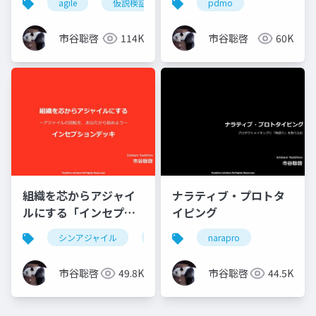
agile
仮説検証
pdmo
市谷聡啓
114K
市谷聡啓
60K
組織を芯からアジャイ
ナラティブ・プロトタ
ルにする「インセプシ
イピング
ョンデッキ」
シンアジャイル
agile
narapro
市谷聡啓
49.8K
市谷聡啓
44.5K