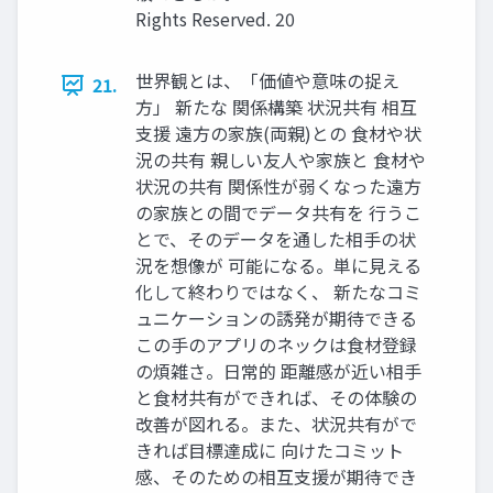
Rights Reserved. 20
世界観とは、「価値や意味の捉え
21.
⽅」 新たな 関係構築 状況共有 相互
⽀援 遠⽅の家族(両親)との ⾷材や状
況の共有 親しい友⼈や家族と ⾷材や
状況の共有 関係性が弱くなった遠⽅
の家族との間でデータ共有を ⾏うこ
とで、そのデータを通した相⼿の状
況を想像が 可能になる。単に⾒える
化して終わりではなく、 新たなコミ
ュニケーションの誘発が期待できる
この⼿のアプリのネックは⾷材登録
の煩雑さ。⽇常的 距離感が近い相⼿
と⾷材共有ができれば、その体験の
改善が図れる。また、状況共有がで
きれば⽬標達成に 向けたコミット
感、そのための相互⽀援が期待でき