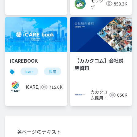
モリシ
株式会
859.3K
ゲ
社
iCAREBOOK
【カカクコム】会社説
明資料
icare
採用
カルチャーデック
採用資料
iCARE,Inc
715.6K
カカクコ
656K
ム採用担
当
各ページのテキスト