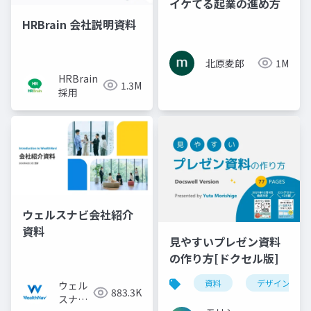
イケてる起業の進め方
HRBrain 会社説明資料
北原麦郎
1M
HRBrain
1.3M
採用
ウェルスナビ会社紹介
資料
見やすいプレゼン資料
の作り方[ドクセル版]
資料
デザイン
ウェル
883.3K
スナビ