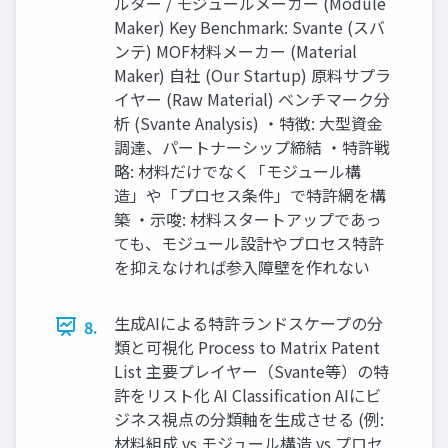
ルター / モジュールメーカー (Module
Maker) Key Benchmark: Svante (スバ
ンテ) MOF材料メーカー (Material
Maker) 自社 (Our Startup) 原料サプラ
イヤー (Raw Material) ベンチマーク分
析 (Svante Analysis) ・特徴: 大型資金
調達、パートナーシップ締結 ・特許戦
略: 材料だけでなく「モジュール構
造」や「プロセス条件」で特許網を構
築 ・示唆: 材料スタートアップであっ
ても、モジュール設計やプロセス特許
を抑えなければ参入障壁を作れない
生成AIによる特許ランドスケープの分
8.
類と可視化 Process to Matrix Patent
List 主要プレイヤー（Svante等）の特
許をリスト化 AI Classification AIにビ
ジネス視点の分類軸を生成させる (例:
材料組成 vs モジュール構造 vs プロセ