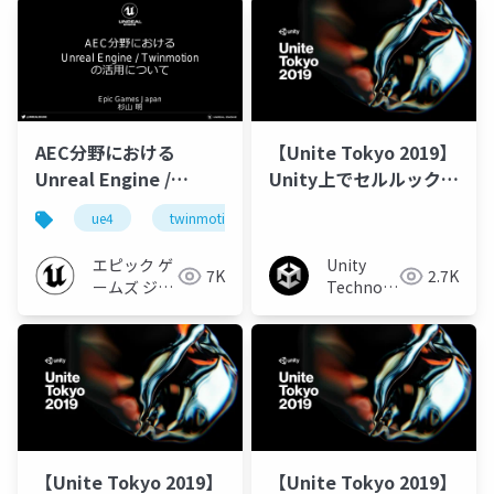
AEC分野における
【Unite Tokyo 2019】
Unreal Engine /
Unity上でセルルック
Twinmotionの活用に
CGアニメ映画「HELLO
ue4
twinmotion
ue-nongame
ついて【Archi Future
WORLD」のシーン再現
2020】
にチャレンジ！
エピック ゲ
Unity
7K
2.7K
ームズ ジャ
Technologies
パン
Japan
【Unite Tokyo 2019】
【Unite Tokyo 2019】