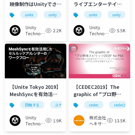
映像制作はUnityでさら
ライブエンターテイメ
なる高みへ メイキン
ントにおけるUnity
unite
unity
unitetokyo
unite
unite tokyo 2019
unity
グ オブ next
&quot;Gift ”
Unity
Unity
2.2K
5.5K
Technologies
Technologies
Japan
Japan
【Unite Tokyo 2019】
【CEDEC2019】The
MeshSyncを有効活用
graphic of "プロ野球
したセルルックプリレ
スピリッツ2019" for
団結する
ユナイテッド東京2019
cedec
ユニテ東京
cedec2019
ンダーのワークフロー
PS4 ～PS4で最大16灯
影付きライティング+フ
Unity
株式会社
1.9K
13.5K
ルHD(or
Technologies
ヘキサド
Japan
4K)+60FPS+HDRを実
ライブ