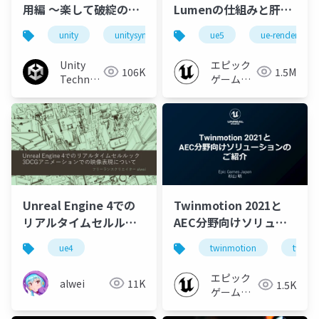
用編 ～楽して破綻のな
Lumenの仕組みと肝心
いアウトラインを目指
なところ
unity
unitysync
ue5
ue-rendering
して～
Unity
エピック
106K
1.5M
Technologies
ゲームズ
Japan
ジャパン
Unreal Engine 4での
Twinmotion 2021と
リアルタイムセルルッ
AEC分野向けソリュー
ク3DCGアニメーション
ションのご紹介【Epic
ue4
twinmotion
twinm
Games Japanが語る
Twinmotion 2021と
エピック
alwei
11K
1.5K
AEC分野向けソリュー
ゲームズ
ションのご紹介】
ジャパン