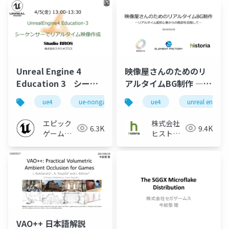
現するまで～
Unreal Engine 4
映像屋さんのためのリ
Education 3 シーケ
アルタイムBG制作 ―リ
ンサーでリアルタイム
アルタイム超初心者か
ue4
ue-nongame
ue-sequencer
ue4
unreal engine
映像作成【2019】
らの脱却を目指して―
エピック
株式会社
6.3K
9.4K
ゲームズ
ヒストリ
ジャパン
ア
VAO++ 日本語解説