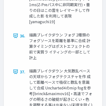
1ms(Z-Preパス中に非同期実行) • 曇
りの日はこの雲をレイマーチして作
成した影 を利用して表現
[yamaguchi19]
描画ブレイクダウン フォグ 2種類の
36.
フォグソースを距離を基準に合成 計
算タイミングはポストエフェクトの
前で実質ラ イティングの一部として
計上
描画ブレイクダウン 大気散乱ベース
37.
の天球からフォグテクスチャを作 成
して距離ベースで吸収と散乱を意識
して合成 Uncharted4のmip fogを参
考[brinck&maximov16] • 高速でフォ
グの明るさの破綻が起きにくい • 色
を調整する事は出来ない(彩度を除く)