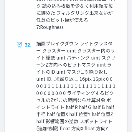
ク 読み込み枚数を少なく利用頻度毎
に纏めた フィルタリング出来ないが
任意のビット幅が使える
7:Roughness
描画ブレイクダウン ライトクラスタ
32.
ー クラスター uint クラスター内のラ
イト総数 uint パティング uint スクリ
ーンZ方向へのビットマスク uint ラ
イトのID uint マスク...※繰り返し
uint ID...※繰り返し 16pix 16pix 0 0
0 0 1 1 1 1 1 1 1 1 1 1 1 1 1 1 1 1 1 1 1
0 0 0 0 0 0 0 0 ライティングするピク
セルのZがこの範囲なら計算対象 ポ
イントライト half R half G half B half
半径 half 位置X half 位置Y half 位置Z
half 影響範囲の逆数 スポットライト
(追加情報) float 方向X float 方向Y