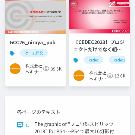
【CEDEC2023】プロジ
GCC26_niraya_pub
ェクトだけでなく組織
ゲーム開発
もアジャイルに～課を
cedec
cedec2023
越え相互理解から連携
株式会社
39.5K
を強化する組織づくり
ヘキサド
株式会社
12.6K
～
ライブ
ヘキサド
ライブ
各ページのテキスト
The graphic of "プロ野球スピリッツ
1.
2019" for PS4 ～PS4で最大16灯影付