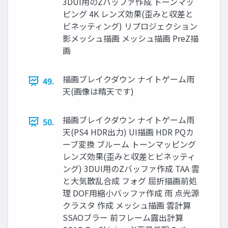
3DUI用のZバッファ作成 トーンマッ
ピング 4K レンズ効果(歪みと収差と
ビネッティング) リプロジェクション
影メッシュ描画 メッシュ描画 PreZ描
画
描画ブレイクダウン ナイトゲーム雨
49.
天(画像は晴天です)
描画ブレイクダウン ナイトゲーム雨
50.
天(PS4 HDR出力) UI描画 HDR PQカ
ーブ変換 ブルーム トーンマッピング
レンズ効果(歪みと収差とビネッティ
ング) 3DUI用のZバッファ作成 TAA 雲
と大気散乱合成 フォグ 屈折描画前処
理 DOF用縮小バッファ作成 雨 点光源
クラスタ 作成 メッシュ描画 雲計算
SSAOブラー 前フレーム露出計算