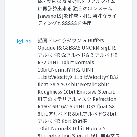
成 • 動的な時間変化をリアルタイム
に再計算出来る 独自のGIシステム
[sawano19]を作成 • 肌は特殊なライ
ティングとSSSSSを併用
描画ブレイクダウン G-Buffers
31.
Opaque R8G8B8A8 UNORM srgb R:
アルベドR G:アルベドG B:アルベドB
R32 UINT 10bit:NormalX
10bit:NormalY R32 UINT
11bit:VelocityX 11bit:VelocityY D32
float S8 A:AO 4bit: Metalic 8bit:
Roughness 10bit:Emissive Stencil:
肌等のマテリアルマスク Refraction
R16G16B16A16 UINT D32 float S8
8bit:アルベドR 8bit:アルベドG 8bit:
アルベドB 8bit:透過率
10bit:NormalX 10bit:NormalY
5bit:refraction Stencil: 屈折描画マス