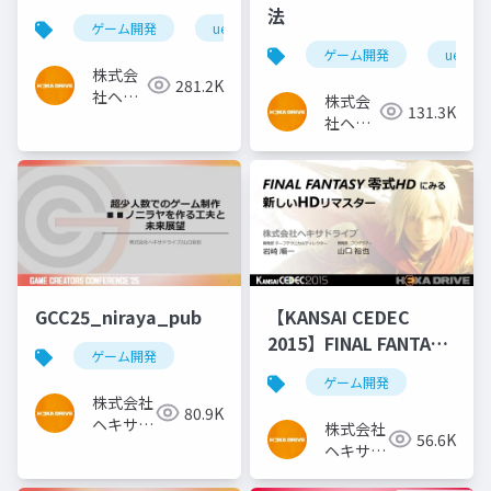
法
ゲーム開発
ue4
ゲーム開発
ue4
株式会
281.2K
社ヘキ
株式会
131.3K
サドラ
社ヘキ
イブ
サドラ
イブ
GCC25_niraya_pub
【KANSAI CEDEC
2015】FINAL FANTASY
ゲーム開発
零式HDにみる 新しい
ゲーム開発
HDリマスター
株式会社
80.9K
ヘキサド
株式会社
56.6K
ライブ
ヘキサド
ライブ