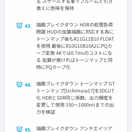
る スケールする事でブルームと引き
換えに色味を保持
描画ブレイクダウン HDRの処理負荷
43.
問題 HUDの加算描画に対応する為に
トーンマップ後もR11G11B10 FLOAT
を使用 最後にR10G10B10A2にPQカ
ーブ変換 4Kでは0.7msのコストにな
る 加算が無ければトーンマップと同
時にPQカーブ化
描画ブレイクダウン トーンマップ GT
44.
トーンマップ[Uchimura17]を3DLUT
化 HDRとSDR同じ係数、出力輝度を
変更して使用 350～1000nitまでの出
力を検証
描画ブレイクダウン アンチエイリア
45.