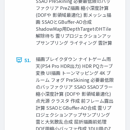
SSAO PreSkining 必要最低限のバッ
ファクリア PreZ描画 縮小深度計算
(DOFや 影領域最適化) 影メッシュ描
画 SSAOとGBuffer-AO合成
ShadowMap用DepthTargetのHTile
解除待ち 雲リプロジェクションアッ
プサンプリング ライティング 雲計算
描画ブレイクダウン ナイトゲーム雨
51.
天(PS4 Pro HDR出力) HDR PQカーブ
変換 UI描画 トーンマッピング 4K ブ
ルーム フォグ PreSkining 必要最低限
のバッファクリア SSAO SSAOブラー
縮小深度計算 (DOFや 影領域最適化)
点光源 クラスタ 作成 前フレーム露出
計算 SSAOとGBuffer-AO合成 雲リプ
ロジェクションアップサンプリング
雲と大気散乱合成 屈折描画前処理
DOF用縮小バッファ作成 3DUI用のZ