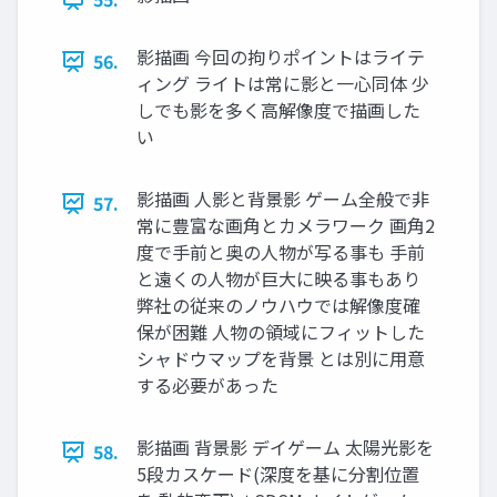
影描画 今回の拘りポイントはライテ
56.
ィング ライトは常に影と一心同体 少
しでも影を多く高解像度で描画した
い
影描画 人影と背景影 ゲーム全般で非
57.
常に豊富な画角とカメラワーク 画角2
度で手前と奥の人物が写る事も 手前
と遠くの人物が巨大に映る事もあり
弊社の従来のノウハウでは解像度確
保が困難 人物の領域にフィットした
シャドウマップを背景 とは別に用意
する必要があった
影描画 背景影 デイゲーム 太陽光影を
58.
5段カスケード(深度を基に分割位置