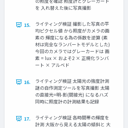
の照度を確認 照度計とグレーカード
を 入れ替えた後に写真撮影
ライティング検証 撮影した写真の平
15.
均ピクセル値 から照度がカメラの画
素の 輝度になる為の係数を逆算 (素
材は完全なランバートモデルとした)
今回のカメラではグレーカードは 画
素 = lux × およそ2 × 正規化ランバ
ート × アルベド
ライティング検証 太陽光の強度計測
16.
謎の自作測定ツールを写真撮影 太陽
の直接光=明-影(間接光) になるハズ
同時に照度計の計測結果も記録
ライティング検証 各時間帯の輝度を
17.
計測 大阪から見える太陽の傾斜と 大