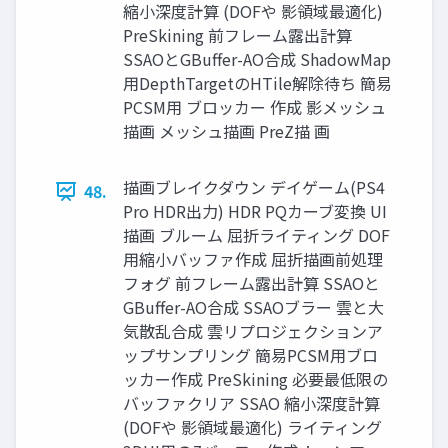
縮小深度計算 (DOFや 影領域最適化)
PreSkining 前フレーム露出計算
SSAOとGBuffer-AO合成 ShadowMap
用DepthTargetのHTile解除待ち 簡易
PCSM用 ブロッカー 作成 影メッシュ
描画 メッシュ描画 PreZ描 画
描画ブレイクダウン デイゲーム(PS4
48.
Pro HDR出力) HDR PQカーブ変換 UI
描画 ブルーム 屈折ライティング DOF
用縮小バッファ作成 屈折描画前処理
フォグ 前フレーム露出計算 SSAOと
GBuffer-AO合成 SSAOブラー 雲と大
気散乱合成 雲リプロジェクションア
ップサンプリング 簡易PCSM用ブロ
ッカー作成 PreSkining 必要最低限の
バッファクリア SSAO 縮小深度計算
(DOFや 影領域最適化) ライティング