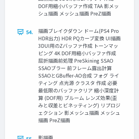
DOF用縮小バッファ作成 TAA 影メッ
シュ描画 メッシュ描画 PreZ描画
描画ブレイクダウン ドーム(PS4 Pro
54.
HDR出力) HDR PQカーブ変換 UI描画
3DUI用のZバッファ作成 トーンマッ
ピング 4K DOF用縮小バッファ作成
屈折描画前処理 PreSkining SSAO
SSAOブラー 前フレーム露出計算
SSAOとGBuffer-AO合成 フォグ ライ
ティング 点光源 クラスタ 作成 必要
最低限のバッファクリア 縮小深度計
算 (DOF用) ブルーム レンズ効果(歪
みと収差とビネッティング) リプロジ
ェクション 影メッシュ描画 メッシュ
描画 PreZ描画
影描画
55.