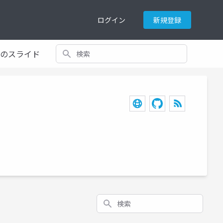
ログイン
新規登録
検索
てのスライド
検索