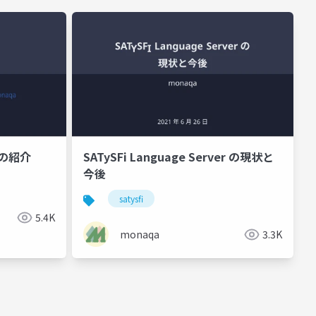
mの紹介
SATySFi Language Server の現状と
今後
satysfi
5.4K
monaqa
3.3K