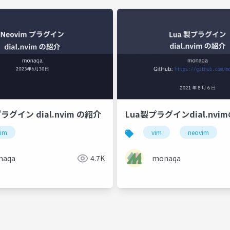
プラグイン dial.nvim の紹介
Lua製プラグインdial.nvi
vim
vim
neovim
naqa
4.7K
monaqa