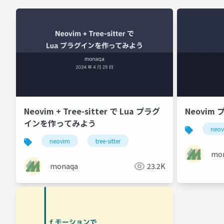
Neovim + Tree-sitter で Lua プラグ
Neovim 
インを作ってみよう
neo
neovim
tree-sitter
mo
monaqa
23.2K