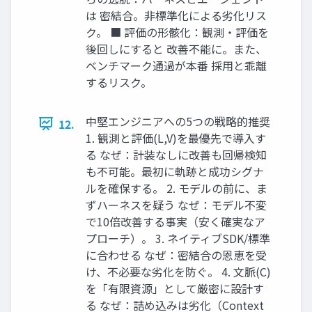
は 密結合。非標準化による劣化リス
ク。 ■ 評価の形骸化：観測・評価を
後回しにすると 改善不能に。また、
ベンチマーク通過が本番 採用と乖離
するリスク。
中堅エンジニアへの5つの戦略的推奨
12.
1. 観測と評価(L,V)を最優先で導入す
る なぜ：計装なしに改善も回帰検知
も不可能。最初に軌跡と成功シグナ
ルを確保する。 2. モデルの前に、ま
ずハーネスを疑う なぜ：モデル不変
で10倍改善する事実（安く確実なア
プローチ）。 3. ネイティブSDK/標準
に合わせる なぜ：密結合の恩恵を受
け、不必要な劣化を防ぐ。 4. 文脈(C)
を「有限資源」として厳密に設計す
る なぜ：詰め込みは劣化（Context