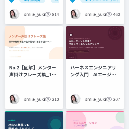
石黒友季子
smile_yukiko_it
814
smile_yukiko_it
460
No.2【図解】メンター
ハーネスエンジニアリ
声掛けフレーズ集_18
ング入門 AIエージェ
シーン
ント開発×プロンプト_
実務編
smile_yukiko_it
210
smile_yukiko_it
207