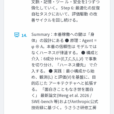
文脈・記憶・ツー ル・安全を1つずつ
強化していく。 Step 6: 最適化の反復
自社タスクにおいて、評価駆動 の改
善サイクルを回し続ける。
Summary：本番稼働への鍵は「身
14.
体」の設計にある ● 原理：Agent =
φ ⊕ A。本番の信頼性は モデルでは
なくハーネスが律速する。 ● 構成と
介入：6成分 H=(E,T,C,S,L,V) で事象
を切り分け、「ハーネス優先」 で介
入する。 ● 実践：最小構成から始
め、観測(L) と評価(V)を基盤に、目
的応じた アーキテクチャへと拡張す
る。 「面白きこともなき世を面白
く」 最新論文(Meng et al. 2026 /
SWE-bench 等)およびAnthropic公式
技術録に基づく。うさうさ研修工房