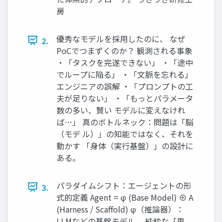
房
優秀なモデルを採用したのに、 なぜ
2.
PoCでつまずくのか？ 観測される事象
・「タスクを完遂できない」 ・「途中
でループに陥る」 ・「文脈を忘れる」
エンジニアの誤解 ・「プロンプトの工
夫が足りない」 ・「もっとパラメータ
数の多い、賢い モデルに変えなけれ
ば…」 真のボトルネック：問題は「脳
（モデ ル）」の知能ではなく、それを
動かす 「身体（実行基盤）」の設計に
ある。
パラダイムシフト：エージェントの形
3.
式的定義 Agent = φ (Base Model) ⊕ A
(Harness / Scaffold) φ（推論器）：
LLMなどの基盤モデル。 純粋な「思