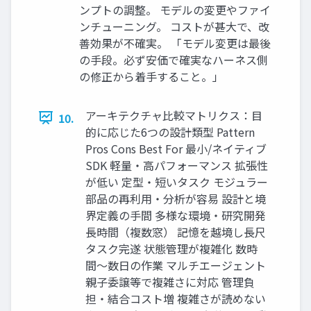
ンプトの調整。 モデルの変更やファイ
ンチューニング。 コストが甚大で、改
善効果が不確実。 「モデル変更は最後
の手段。必ず安価で確実なハーネス側
の修正から着手すること。」
アーキテクチャ比較マトリクス：目
10.
的に応じた6つの設計類型 Pattern
Pros Cons Best For 最小/ネイティブ
SDK 軽量・高パフォーマンス 拡張性
が低い 定型・短いタスク モジュラー
部品の再利用・分析が容易 設計と境
界定義の手間 多様な環境・研究開発
長時間（複数窓） 記憶を越境し長尺
タスク完遂 状態管理が複雑化 数時
間〜数日の作業 マルチエージェント
親子委譲等で複雑さに対応 管理負
担・結合コスト増 複雑さが読めない