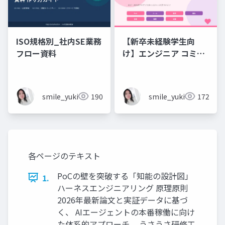
ISO規格別_社内SE業務
【新卒未経験学生向
フロー資料
け】エンジニア コミュ
ニケーション フレーズ
集 💬エンジニアのため
のコミュニケーション
smile_yukiko_it
190
smile_yukiko_it
172
フレーズ集
各ページのテキスト
PoCの壁を突破する「知能の設計図」
1.
ハーネスエンジニアリング 原理原則
2026年最新論文と実証データに基づ
く、 AIエージェントの本番稼働に向け
た体系的アプローチ。 うさうさ研修工