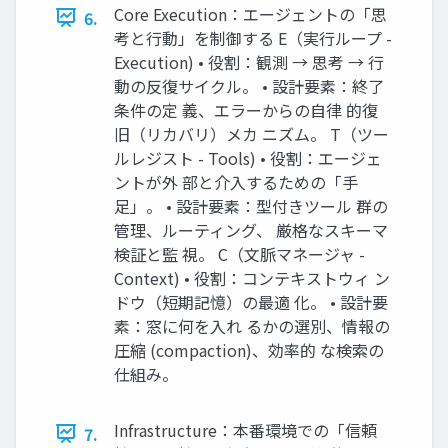
Core Execution：エージェントの「思
6.
考と行動」を制御する E（実行ループ -
Execution) • 役割：観測 → 思考 → 行
動の反復サイクル。 • 設計要素：終了
条件の定 義、エラーからの自律 的復
旧（リカバリ）メカ ニズム。 T（ツー
ルレジスト - Tools) • 役割：エージェ
ントが外 部と介入するための「手
足」。 • 設計要素：型付きツール 群の
管理、ルーティング、 厳格なスキーマ
検証と監 視。 C（文脈マネージャ -
Context) • 役割：コンテキストウィ ン
ドウ（短期記憶）の最適 化。 • 設計要
素：窓に何を入れ るかの選別、情報の
圧縮 (compaction)、効率的 な検索の
仕組み。
Infrastructure：本番環境での「信頼
7.