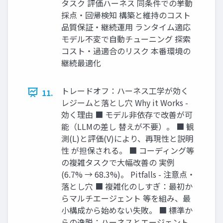
タスク 評価ハーネス 同条件での挙動
採点・回帰検知 構築と維持のコスト
品質保証・継続運用 ランタイム適応
モデル不変で自動チューニング 探索
コスト・過適合のリスク 本番環境の
継続最適化
トレードオフ：ハーネス工学が効く
11.
レジームと落とし穴 Why it Works -
効く理由 ■ モデル非依存で改善が可
能（LLMの差し 替えが不要）。 ■ 観
測(L)と評価(V)により、再現性と説明
性 が担保される。 ■ コーディング等
の複雑タスクで大幅改善の 実例
(6.7% → 68.3%)。 Pitfalls - 注意点・
落とし穴 ■ 複雑化のしすぎ：最初か
らマルチエージェント 等を組み、最
小構成から始めない失敗。 ■ 標準か
らの逸脱：ハーネスとエージェント