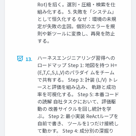
Rot)を招く。選別・圧縮・検索を仕
組み化する。 5. 失敗を「システム」
として恒久化する なぜ：環境の未規
定が失敗の主因。個別のエラーを規
則や新ツールに変換し、再発を防止
する。
ハーネスエンジニアリング習得への
13.
ロードマップ Step 1: 地図を持つ H=
(E,T,C,S,L,V)のパラダイ ムをチーム
で共有する。 Step 3: 計装 (L/V) トレ
ースと評価を組み込み、 軌跡と成功
率を可視化する。 Step 5: 本番コード
の読解 自社タスクにおいて、評価駆
動の 改善サイクルを回し統計を学
ぶ。 Step 2: 最小実装 ReActループを
自前で書き、 ツールを1つだけ接続し
て動かす。 Step 4: 成分別の深掘り