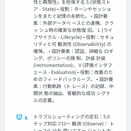
性と再現性」を担保する S (状態スト
ア - State) • 役割：ターンやセッショ
ンをまたぐ記憶の永続化。 • 設計要
素：外部データベ ースとの連携、クラ
ッ シュ時の確実な状態復 旧。 L (ライ
フサイクル - Lifecycle) • 役割：セキュ
リティと可 観測性 (Observability) の
確保。 • 設計要素：認証、詳細な ロギ
ング、ポリシーの強 制、計装 計装
(instrumentation)。 V (評価インタフ
ェース - Evaluation) • 役割：改善のた
めのフィ ードバックループ。 • 設計要
素：行動軌跡（ト レース）の記録、中
間状 態の抽出、客観的な成功 シグナ
ルの定義。
トラブルシューティングの定石：5ス
8.
テップ対応フロー 観測 (Observe)： ト
レース(L,V)を 用いてエー ジェントの