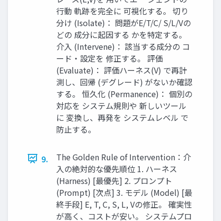
行動 軌跡を完全に 可視化する。 切り
分け (Isolate)： 問題がE/T/C/ S/L/Vの
どの 成分に起因する かを特定する。
介入 (Intervene)： 該当する成分の コ
ード・設定を 修正する。 評価
(Evaluate)： 評価ハーネス(V) で再計
測し、回帰 (デグレード) がないか確認
する。 恒久化 (Permanence)： 個別の
対応を システム規則や 新しいツール
に 変換し、再発を システムレベル で
防止する。
The Golden Rule of Intervention：介
9.
入の絶対的な優先順位 1. ハーネス
(Harness) [最優先] 2. プロンプト
(Prompt) [次点] 3. モデル (Model) [最
終手段] E, T, C, S, L, Vの修正。 確実性
が高く、コストが安い。 システムプロ