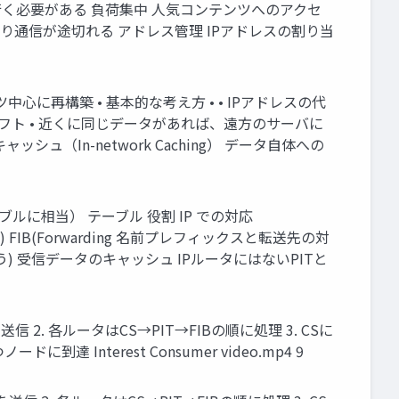
行く必要がある 負荷集中 人気コンテンツへのアクセ
り通信が途切れる アドレス管理 IPアドレスの割り当
ンテンツ中心に再構築 • 基本的な考え方 • • IPアドレスの代
フト • 近くに同じデータがあれば、遠方のサーバに
ャッシュ（In-network Caching） データ自体への
ルに相当） テーブル 役割 IP での対応
該当なし) FIB(Forwarding 名前プレフィックスと転送先の対
ロキシが担う) 受信データのキャッシュ IPルータにはないPITと
t を送信 2. 各ルータはCS→PIT→FIBの順に処理 3. CSに
Interest Consumer video.mp4 9