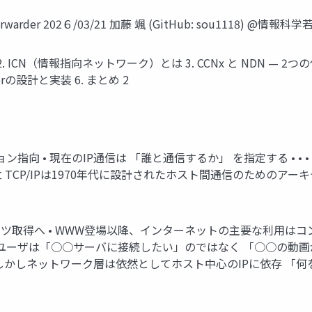
der 202６/03/21 加藤 颯 (GitHub: sou1118) @
 ICN（情報指向ネットワーク）とは 3. CCNx と NDN — 2
rの設計と実装 6. まとめ 2
指向 • 現在のIP通信は 「誰と通信するか」 を指定する • • 
TCP/IPは1970年代に設計されたホスト間通信のためのアーキ
得へ • WWW登場以降、インターネットの主要な利用はコンテンツの
 ユーザは「○○サーバに接続したい」のではなく 「○○の動画が見たい」
 • しかしネットワーク層は依然としてホスト中心のIPに依存 