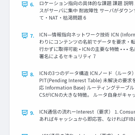
ロケーション指向の具体的な課題 課題 説明
6.
スがサーバに集中 耐故障性 サーバがダウン
て・NAT・枯渇問題 6
ICN—情報指向ネットワーク技術 ICN (Inform
7.
わりにコンテンツの名前でデータを要求・転送
行かずに取得可能 • ICNの主要な特徴 • • • 
署名によるセキュリティ 7
ICNの3つのデータ構造 ICNノード（ルータ
8.
PIT(Pending Interest Table) 未解
応 Information Base) ルーティングテー
CSがICNの大きな特徴。 ルータ自身がキャ
ICN通信の流れーInterest（要求） 1. Consu
9.
あればキャッシュから即応答、なければFIBに従い上流