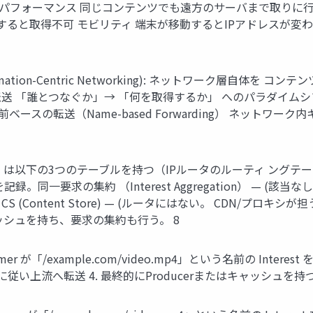
 パフォーマンス 同じコンテンツでも遠方のサーバまで取りに
すると取得不可 モビリティ 端末が移動するとIPアドレスが変わ
ation-Centric Networking): ネットワーク層自体を コ
 「誰とつなぐか」→ 「何を取得するか」 へのパラダイムシ
名前ベースの転送（Name-based Forwarding） ネットワーク内キ
）は以下の3つのテーブルを持つ（IPルータのルーティ ングテーブ
決の要求を記録。同一要求の集約 （Interest Aggregation） — (
ブル CS (Content Store) — (ルータにはない。 CDN/プ
ッシュを持ち、要求の集約も行う。 8
mer が「/example.com/video.mp4」という名前の Interes
へ転送 4. 最終的にProducerまたはキャッシュを持つノードに到達 