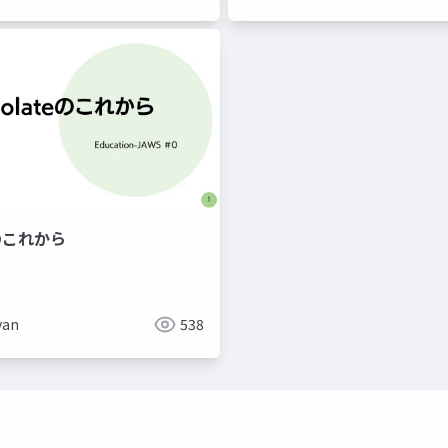
eのこれから
セキュリティ
yan
538