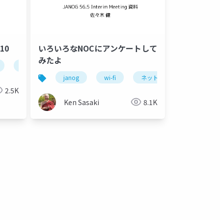
10
いろいろなNOCにアンケートして
みたよ
インターネット
internet
janog
wi-fi
ネットワーク
イベン
2.5K
Ken Sasaki
8.1K