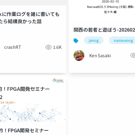
ackに作業ログを雑に書いても
たら結構良かった話
関西の若者と遊ぼう-202602
janog
naniwanog
crashRT
1.6K
Ken Sasaki
的！FPGA開発セミナー