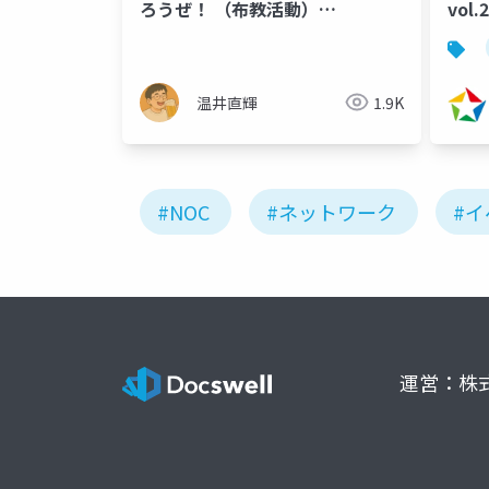
ろうぜ！ （布教活動）
vol.
BAKUCHIKU BANBAN #1 資料
2025_5_12 温井直輝
温井直輝
1.9K
#NOC
#ネットワーク
#
運営：株