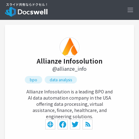
Ope
Allianze Infosolution
@allianze_info
bpo
data analysis
Allianze Infosolution is a leading BPO and
AI data automation company in the USA
offering data processing, virtual
assistance, finance, healthcare, and
engineering solutions.