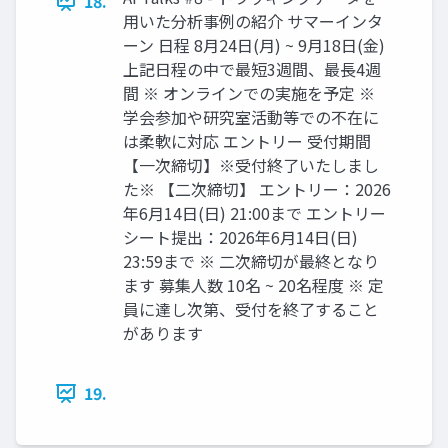
18.
用いた分析事例の紹介 サマーインタ
ーン ⽇程 8⽉24⽇(⽉) ~ 9⽉18⽇(⾦)
上記⽇程の中で最短3週間、最⻑4週
間 ※ オンラインでの実施を予定 ※
学会参加や研究室活動等での不在に
は柔軟に対応 エントリー 受付期間
【⼀次締切】※受付終了いたしまし
た※ 【⼆次締切】 エントリー：2026
年6⽉14⽇(⽇) 21:00まで エントリー
シート提出：2026年6⽉14⽇(⽇)
23:59まで ※ ⼆次締切が最終となり
ます 募集⼈数 10名 ~ 20名程度 ※ 定
員に達し次第、受付を終了すること
があります
19.