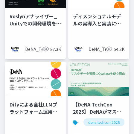
Roslynアナライザー_
ディメンショナルモデ
Unityでの開発環境を改
ルの実導入と実装につ
善するための静的解析
いて
の仕組みの構築
DeNA_Tech
87.3K
DeNA_Tech
54.3K
Difyによる全社LLMプ
【DeNA TechCon
ラットフォーム運用と
2025】 DeNAがマスタ
v1アップデート
データ管理にOyakata
dena techcon 2025
を使う理由