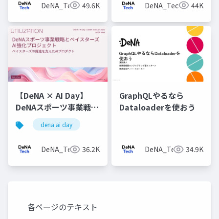
DeNA_Tech
49.6K
DeNA_Tech
44K
【DeNA × AI Day】
GraphQLやるなら
DeNAスポーツ事業戦略
Dataloaderを使おう
とベイスターズAI強化
dena ai day
プロジェクト
DeNA_Tech
36.2K
DeNA_Tech
34.9K
各ページのテキスト