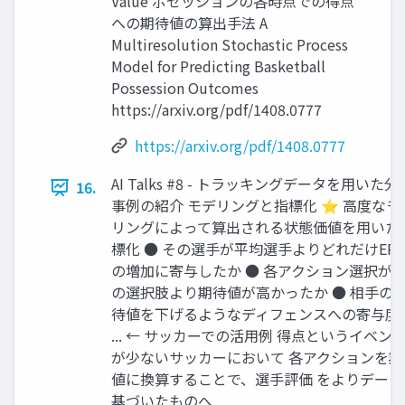
Value ポゼッションの各時点での得点
への期待値の算出手法 A
Multiresolution Stochastic Process
Model for Predicting Basketball
Possession Outcomes
https://arxiv.org/pdf/1408.0777
https://arxiv.org/pdf/1408.0777
AI Talks #8 - トラッキングデータを用いた分
16.
事例の紹介 モデリングと指標化 ⭐ 高度なモ
リングによって算出される状態価値を用いた
標化 ● その選手が平均選手よりどれだけEPV
の増加に寄与したか ● 各アクション選択が
の選択肢より期待値が高かったか ● 相手の
待値を下げるようなディフェンスへの寄与度 
... ← サッカーでの活用例 得点というイベン
が少ないサッカーにおいて 各アクションを期
値に換算することで、選手評価 をよりデータ
基づいたものへ