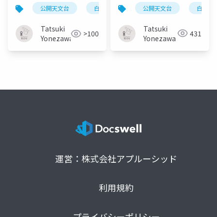
程と調査協力のお願い
結果の概要
公開天文台
白書20
公開天文台
白書2025
調査システム
デー
について
Tatsuki
Tatsuki
431
>100
Yonezawa
Yonezawa
運営：株式会社アプルーシッド
利用規約
プライバシーポリシー