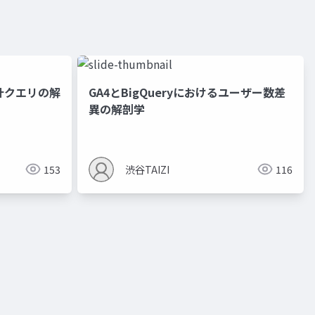
計クエリの解
GA4とBigQueryにおけるユーザー数差
異の解剖学
153
渋谷TAIZI
116