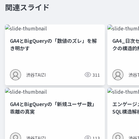
関連スライド
GA4とBigQueryの「数値のズレ」を解
GA4_日次
き明かす
クの構造的
渋谷TAIZI
311
渋谷T
GA4とBigQueryの「新規ユーザー数」
エンゲージ
乖離の真実
SQL構造解
渋谷TAIZI
113
渋谷T