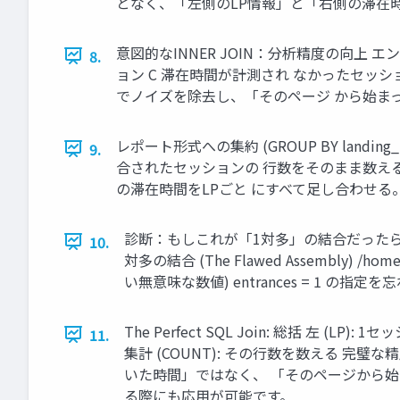
となく、「左側のLP情報」と「右側の滞在
意図的なINNER JOIN：分析精度の向上 エンジニ
8.
ョン C 滞在時間が計測され なかったセッション 
でノイズを除去し、「そのページ から始ま
レポート形式への集約 (GROUP BY landing_page)
9.
合されたセッションの 行数をそのまま数える。 (例
の滞在時間をLPごと にすべて足し合わせる
診断：もしこれが「1対多」の結合だったら？ 【正】1対
10.
対多の結合 (The Flawed Assembly) /hom
い無意味な数値) entrances = 1
The Perfect SQL Join: 総括 左 (
11.
集計 (COUNT): その行数を数える 
いた時間」ではなく、 「そのページから始
る際にも応用が可能です。