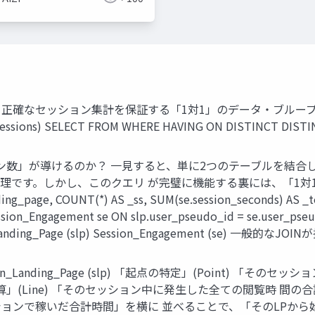
の解剖学 正確なセッション集計を保証する「1対1」のデータ・ブループリント F
ssions) SELECT FROM WHERE HAVING ON DISTINCT DISTIN
ッション数」が導けるのか？ 一見すると、単に2つのテーブルを結
う処理です。しかし、このクエリ が完璧に機能する裏には、「1
nding_page, COUNT(*) AS _ss, SUM(se.session_seconds) AS
sion_Engagement se ON slp.user_pseudo_id = se.user_pseud
on_Landing_Page (slp) Session_Engagement (se) 一般
Landing_Page (slp) 「起点の特定」(Point) 「その
) 「全体の合算」(Line) 「そのセッション中に発生した全ての閲覧
ョンで稼いだ合計時間」を横に 並べることで、「そのLPから