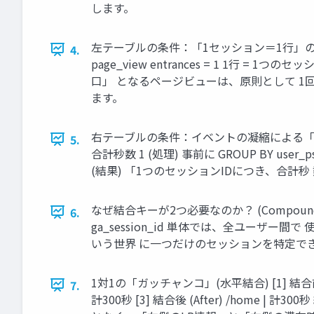
します。
左テーブルの条件：「1セッション＝1行」の保証 Sessi
4.
page_view entrances = 1 1行 = 1つの
口」 となるページビューは、原則として 1回し
ます。
右テーブルの条件：イベントの凝縮による「1行化」 Sess
5.
合計秒数 1 (処理) 事前に GROUP BY use
(結果) 「1つのセッションIDにつき、合
なぜ結合キーが2つ必要なのか？ (Compound Key) 
6.
ga_session_id 単体では、全ユー
いう世界 に一つだけのセッションを特定で
1対1の「ガッチャンコ」(水平結合) [1] 結合前 (Befo
7.
計300秒 [3] 結合後 (After) /ho