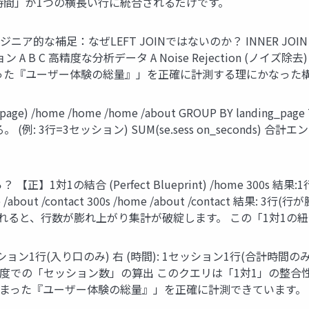
時間」が1つの横長い行に統合されるだけです。
ア的な補足：なぜLEFT JOINではないのか？ INNER JOIN Fil
A B C 高精度な分析データ A Noise Rejection (
った『ユーザー体験の総量』」を正確に計測する理にかなった
 /home /home /home /about GROUP BY landing_page T
: 3行=3セッション) SUM(se.sess on_seconds) 
。
1の結合 (Perfect Blueprint) /home 300s 結果:1
e /about /contact 300s /home /about /contact 結果
 の指定を忘れると、行数が膨れ上がり集計が破綻します。 この「1対
LP): 1セッション1行(入り口のみ) 右 (時間): 1セッション1行(合計時間
完璧な精度での「セッション数」の算出 このクエリは「1対1」の
まった『ユーザー体験の総量』」を正確に計測できています。 