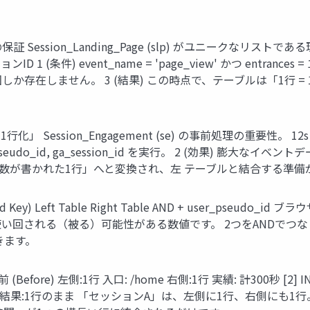
on_Landing_Page (slp) がユニークなリストである理由。 page
セッションID 1 (条件) event_name = 'page_view' かつ entr
か存在しません。 3 (結果) この時点で、テーブルは「1行 =
ion_Engagement (se) の事前処理の重要性。 12s 45s 0s
r_pseudo_id, ga_session_id を実行。 2 (効果) 膨
計秒 数が書かれた1行」へと変換され、左 テーブルと結合する準
Left Table Right Table AND + user_pseudo_id 
ザー間で 使い回される（被る）可能性がある数値です。 2つをAND
きます。
re) 左側:1行 入口: /home 右側:1行 実績: 計300秒 [2] INNER
me | 計300秒 結果:1行のまま 「セッションA」は、左側に1行、