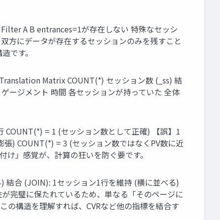
ter A B entrances=1が存在しない 特殊なセッシ
ノイズ除去) 双方にデータが存在するセッションのみを残すこと
構造です。
ranslation Matrix COUNT(*) セッション数 (_ss) 結
合計エン ゲージメント 時間 各セッションが持っていた 全体
行 COUNT(*) = 1 (セッション数として正確) 【誤】1
: 3行(行が膨張) COUNT(*) = 3 (セッション数ではなくPV数に近
1の紐付け」感覚が、計算の狂いを防ぐ要です。
のみ) 結合 (JOIN): 1セッション1行を維持 (横に並べる)
整合性が完璧に保たれているため、単なる「そのページに
この構造を理解すれば、CVRなど他の指標を結合す