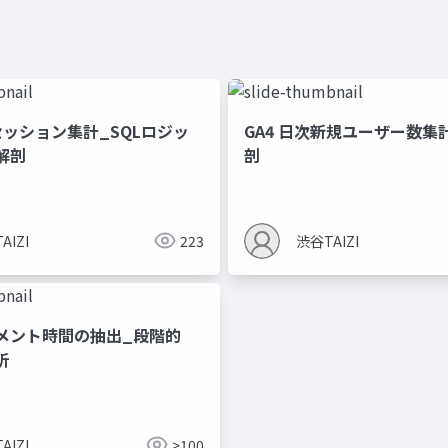
セッション集計_SQLロジッ
GA4 日次新規ユーザー数集
解剖
剖
AIZI
223
渋谷TAIZI
メント時間の抽出_段階的
析
AIZI
>100