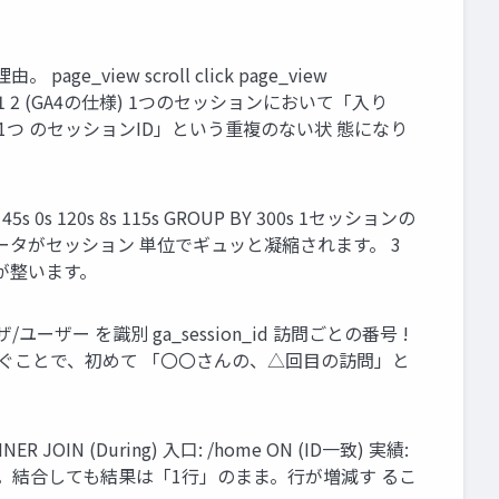
_view scroll click page_view
ances = 1 2 (GA4の仕様) 1つのセッションにおいて「入り
 1つ のセッションID」という重複のない状 態になり
 120s 8s 115s GROUP BY 300s 1セッションの
大なイベントデータがセッション 単位でギュッと凝縮されます。 3
備が整います。
ブラウザ/ユーザー を識別 ga_session_id 訪問ごとの番号 !
でつなぐことで、初めて 「〇〇さんの、△回目の訪問」と
 JOIN (During) 入口: /home ON (ID一致) 実績:
右側にも1行。結合しても結果は「1行」のまま。行が増減す るこ