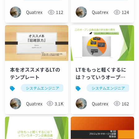
Quatrex
112
Quatrex
124
本をオススメするLTの
LTをもっと軽くするに
テンプレート
は？っていうオープン
企画会議：事前のアン
システムエンジニア
lt
システムエンジニア
読書
ケート結果
Quatrex
3.1K
Quatrex
162