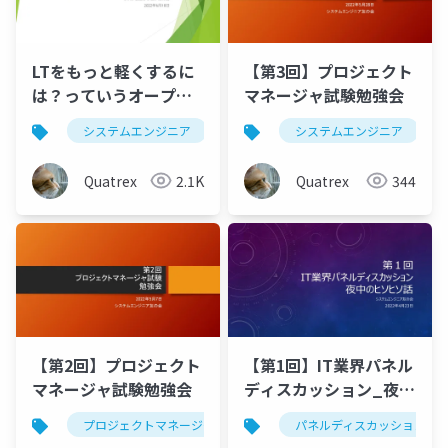
LTをもっと軽くするに
【第3回】プロジェクト
は？っていうオープン
マネージャ試験勉強会
企画会議
システムエンジニア
lt
システムエンジニア
Quatrex
2.1K
Quatrex
344
【第2回】プロジェクト
【第1回】IT業界パネル
マネージャ試験勉強会
ディスカッション_夜中
のヒソヒソ話
プロジェクトマネージャ
情報処理技術者試験
パネルディスカッション
シス