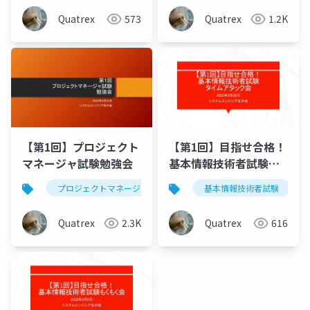
Quatrex
573
Quatrex
1.2K
【第1回】プロジェクト
【第1回】目指せ合格！
マネージャ試験勉強会
基本情報技術者試験タ
イムアタック会
プロジェクトマネージャ
情報処理技術者試験
基本情報技術者試験
シス
Quatrex
2.3K
Quatrex
616