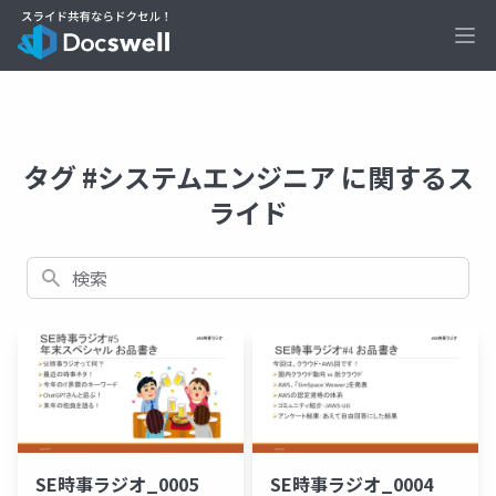
Ope
タグ #システムエンジニア に関するス
ライド
検索
SE時事ラジオ_0005
SE時事ラジオ_0004