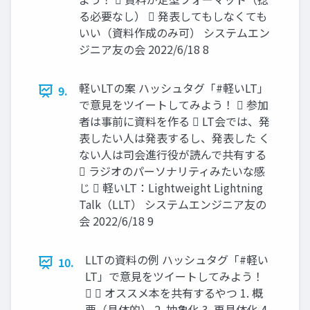
る必要なし）  発表してもしなくても
いい（資料作成のみ可） システムエン
ジニア友の会 2022/6/18 8
軽いLTの案 ハッシュタグ「#軽いLT」
9.
で意見をツイートしてみよう！  参加
者は事前に資料を作る  LT会では、発
表したい人は発表するし、発表した く
ない人は司会進行役が読んで共有する
 ラジオのパーソナリティみたいな感
じ  軽いLT：Lightweight Lightning
Talk（LLT） システムエンジニア友の
会 2022/6/18 9
LLTの資料の例 ハッシュタグ「#軽い
10.
LT」で意見をツイートしてみよう！
  オススメ本を共有するやつ 1. 概
要（具体的） 2. 抽象化 3. 再具体化 4.