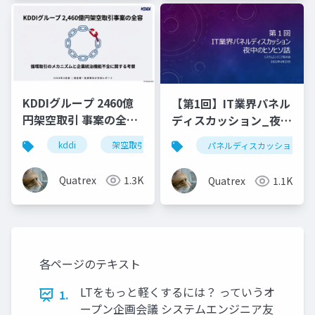
KDDIグループ 2460億
【第1回】IT業界パネル
円架空取引 事案の全容
ディスカッション_夜中
分析
のヒソヒソ話
kddi
架空取引
循環取引
パネルディスカッション
Quatrex
1.3K
Quatrex
1.1K
各ページのテキスト
LTをもっと軽くするには？ っていうオ
1.
ープン企画会議 システムエンジニア友