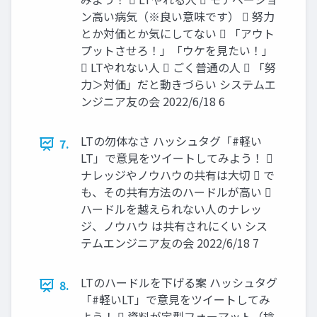
ン高い病気（※良い意味です）  努力
とか対価とか気にしてない  「アウト
プットさせろ！」「ウケを見たい！」
 LTやれない人  ごく普通の人  「努
力＞対価」だと動きづらい システムエ
ンジニア友の会 2022/6/18 6
LTの勿体なさ ハッシュタグ「#軽い
7.
LT」で意見をツイートしてみよう！ 
ナレッジやノウハウの共有は大切  で
も、その共有方法のハードルが高い 
ハードルを越えられない人のナレッ
ジ、ノウハウ は共有されにくい シス
テムエンジニア友の会 2022/6/18 7
LTのハードルを下げる案 ハッシュタグ
8.
「#軽いLT」で意見をツイートしてみ
よう！  資料が定型フォーマット（捻