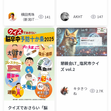
(再生リストと違い)
ィ -圧縮版
横田秀珠
AKHT
147
141
（新潟ITコ
ンサルタン
ト）
懇親会LT_塩尻市クイ
ズ vol.2
キタきつ
2.7K
ね
クイズでおさらい「脳