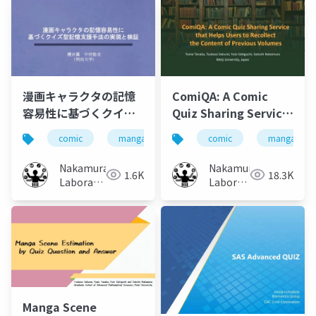
漫画キャラクタの記憶
ComiQA: A Comic
容易性に基づくクイズ
Quiz Sharing Service
型記憶支援手法の実現
that Helps Users to
comic
manga
memory
comic
character
manga
と検証
Recollect the
Content of Previous
Nakamura
Nakamura
1.6K
18.3K
Volumes
Laboratory
Laboratory
(Meiji
(Meiji
University)
University)
Manga Scene