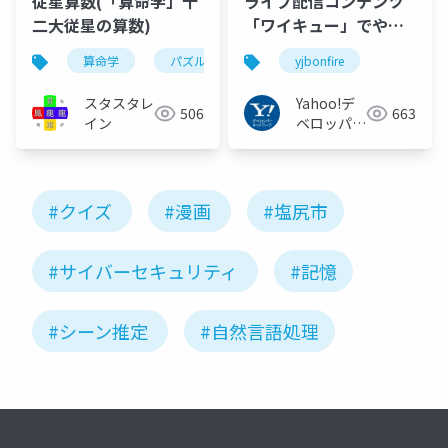
従星算数(「算命学」十
ライブ配信コンテンツ
二大従星の算数)
「ワイキュー」でやっ
たこと
算命学
パズル
算数
yjbonfire
問題集
従星
スタスタレ
Yahoo!デ
506
663
イン
ベロッパー
ネットワー
ク
#クイズ
#漫画
#塩尻市
#サイバーセキュリティ
#記憶
#シーン推定
#自然言語処理