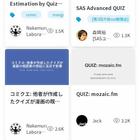
Estimation by Quiz
SAS Advanced QUIZ
and Answer
comic
manga
scene estimation
quiz
[第5回大阪sas勉強会]
Nakamura
1.5K
森岡裕
Laboratory
1.3K
[SASユー
(Meiji
ザー総会
University)
世話人]
コミクエ: 他者が作成し
QUIZ: mozaic.fm
たクイズが漫画の既読
巻の想起に及ぼす影響
Jxck
3.2K
Nakamura
2.6K
Laboratory
(Meiji