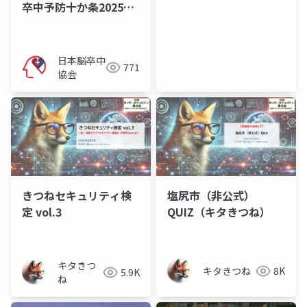
卒中予防十か条2025」
チラシ
日本脳卒中
771
協会
きつねセキュリティ検
塩尻市（非公式）
定 vol.3
QUIZ（キタきつね）
キタきつ
キタきつね
8K
5.9K
ね