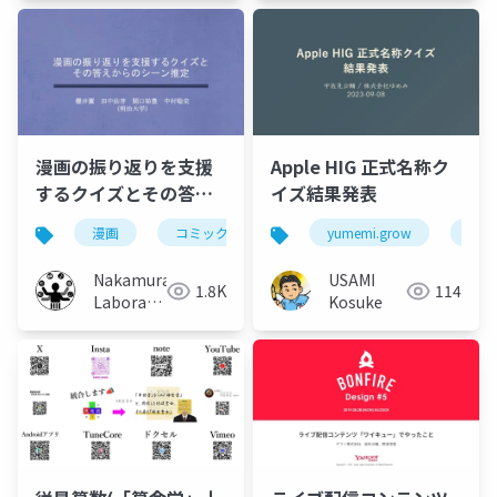
University)
漫画の振り返りを支援
Apple HIG 正式名称ク
するクイズとその答え
イズ結果発表
からのシーン推定
漫画
コミック
クイズ
yumemi.grow
記憶
man
ios
Nakamura
USAMI
1.8K
114
Laboratory
Kosuke
(Meiji
University)