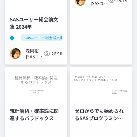
25.1K
[SASユー
ザー総会
世話人]
SASユーザー総会論文
集 2024年
sasユーザー総会論文集 2024年
森岡裕
26.9K
[SASユー
ザー総会
世話人]
統計解析・確率論に関
ゼロからでも始められ
連するパラドックス
るSASプログラミング
のエッセンス