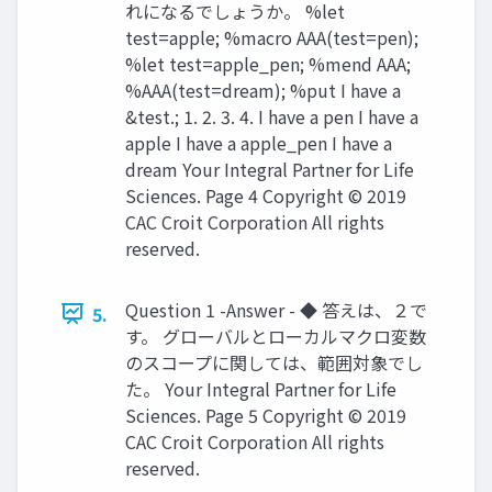
れになるでしょうか。 %let
test=apple; %macro AAA(test=pen);
%let test=apple_pen; %mend AAA;
%AAA(test=dream); %put I have a
&test.; 1. 2. 3. 4. I have a pen I have a
apple I have a apple_pen I have a
dream Your Integral Partner for Life
Sciences. Page 4 Copyright © 2019
CAC Croit Corporation All rights
reserved.
Question 1 -Answer - ◆ 答えは、２で
5.
す。 グローバルとローカルマクロ変数
のスコープに関しては、範囲対象でし
た。 Your Integral Partner for Life
Sciences. Page 5 Copyright © 2019
CAC Croit Corporation All rights
reserved.