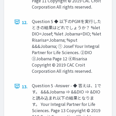
Page 11 Copyright © 2019 CAC Croit
Corporation All rights reserved.
Question 5 ◆ 以下のPGMを実行した
12.
ときの結果はどれでしょうか？ %let
DIO=Josef; %let Jobarna=DIO; %let
Risarisa=Jobarna; %put
&&&Jobarna; ① Josef Your Integral
Partner for Life Sciences. ②DIO
③Jobarna Page 12 ④Risarisa
Copyright © 2019 CAC Croit
Corporation All rights reserved.
Question 5 -Answer - ◆ 答えは、1で
13.
す。 &&&Jobarna ⇒ &&DIO ⇒ &DIO
と読み込まれ以下の結果となりま
す。 Your Integral Partner for Life
Sciences. Page 13 Copyright © 2019