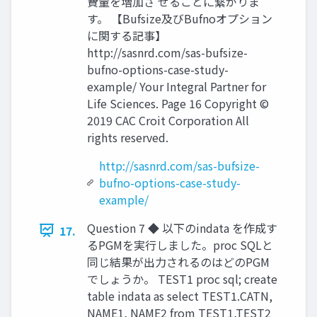
費量を増加さ せることに繋がりま
す。 【Bufsize及びBufnoオプション
に関する記事】
http://sasnrd.com/sas-bufsize-
bufno-options-case-study-
example/ Your Integral Partner for
Life Sciences. Page 16 Copyright ©
2019 CAC Croit Corporation All
rights reserved.
http://sasnrd.com/sas-bufsize-
bufno-options-case-study-
example/
Question 7 ◆ 以下のindata を作成す
17.
るPGMを実行しました。proc SQLと
同じ結果が出力されるのはどのPGM
でしょうか。 TEST1 proc sql; create
table indata as select TEST1.CATN,
NAME1, NAME2 from TEST1,TEST2