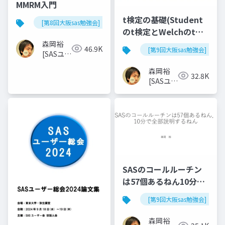
MMRM入門
t検定の基礎(Student
[第8回大阪sas勉強会]
のt検定とWelchのt検
定)
森岡裕
46.9K
[第9回大阪sas勉強会]
[SASユー
ザー総会
森岡裕
世話人]
32.8K
[SASユー
ザー総会
世話人]
SASのコールルーチン
は57個あるねん10分で
全部説明するねん
[第9回大阪sas勉強会]
森岡裕