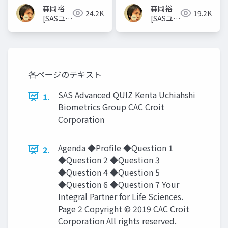
森岡裕
森岡裕
24.2K
19.2K
[SASユー
[SASユー
ザー総会
ザー総会
世話人]
世話人]
各ページのテキスト
SAS Advanced QUIZ Kenta Uchiahshi
1.
Biometrics Group CAC Croit
Corporation
Agenda ◆Profile ◆Question 1
2.
◆Question 2 ◆Question 3
◆Question 4 ◆Question 5
◆Question 6 ◆Question 7 Your
Integral Partner for Life Sciences.
Page 2 Copyright © 2019 CAC Croit
Corporation All rights reserved.