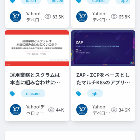
idcon
fidcon
openid
openid_to
#idcon #fidcon
JAPANの取り組み
#openid
Yahoo!
Yahoo!
83.5K
65.8K
#openid_tokyo
デベロッ
デベロッ
パーネッ
パーネッ
トワーク
トワーク
運用業務とスクラムは
ZAP - ZCPをベースとし
本当に組み合わせにく
たマルチK8sのアプリケ
いのか︖運用業務が大
ーション実行基盤
devsumi
yjtc
半を占めるプロダクト
#YJTC / YJTC21 B-3
開発での試行錯誤
Yahoo!デ
Yahoo!
44K
34.6K
ベロッパ
デベロッ
ーネット
パーネッ
ワーク
トワーク