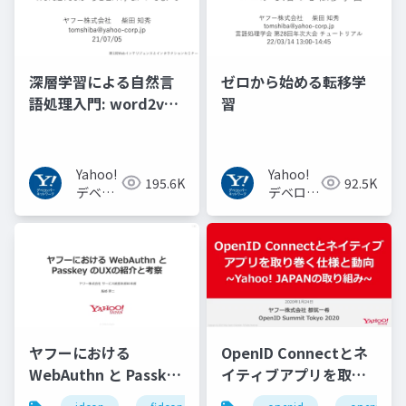
深層学習による自然言
ゼロから始める転移学
語処理入門: word2vec
習
からBERT, GPT-3まで
Yahoo!
Yahoo!
195.6K
92.5K
デベロ
デベロッ
ッパー
パーネッ
ネット
トワーク
ワーク
ヤフーにおける
OpenID Connectとネ
WebAuthn と Passkey
イティブアプリを取り
の UX の紹介と考察
巻く仕様と動向 Yahoo!