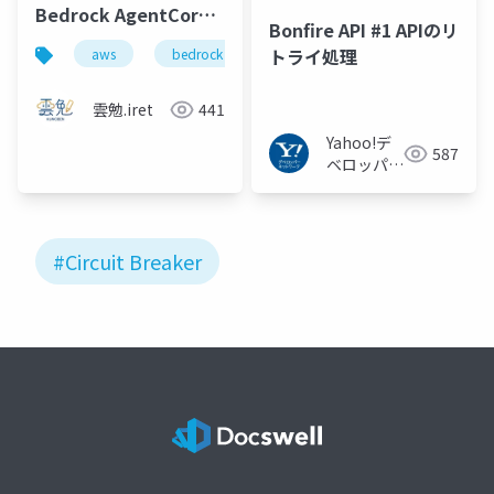
Bedrock AgentCore
Bonfire API #1 APIのリ
では守れない – クライ
トライ処理
aws
bedrock
agentcore
とは
マ
アント側で実装する信
頼性向上のためのデザ
雲勉.iret
441
インパターン
Yahoo!デ
587
ベロッパー
ネットワー
ク
#Circuit Breaker