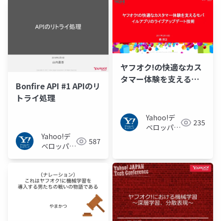
ヤフオク!の快適なカス
タマー体験を支えるモ
Bonfire API #1 APIのリ
バイルアプリのライブ
トライ処理
アップデート技術
Yahoo!デ
235
ベロッパー
Yahoo!デ
ネットワー
587
ベロッパー
ク
ネットワー
ク