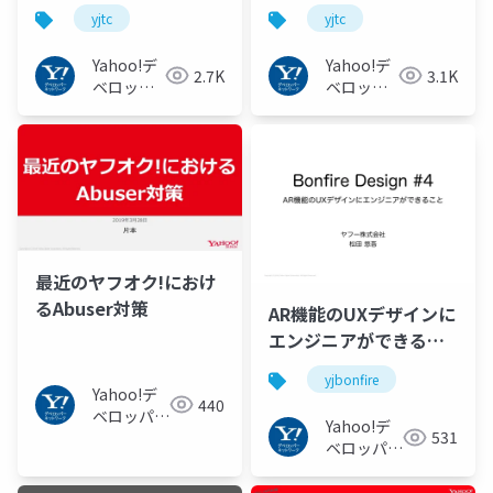
オク!のマルチビュー機
裏側 / YJTC19 in
yjtc
yjtc
能～ #yjtc
Shibuya A-2 #yjtc
Yahoo!デ
Yahoo!デ
2.7K
3.1K
ベロッパ
ベロッパ
ーネット
ーネット
ワーク
ワーク
最近のヤフオク!におけ
るAbuser対策
AR機能のUXデザインに
エンジニアができるこ
と
yjbonfire
Yahoo!デ
440
ベロッパー
Yahoo!デ
531
ネットワー
ベロッパー
ク
ネットワー
ク