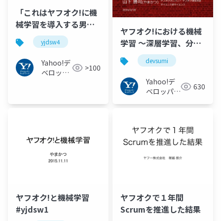
「これはヤフオク!に機
械学習を導入する男た
ヤフオク!における機械
ちの戦いの物語であ
学習 ～深層学習、分散
yjdsw4
る」#yjdsw4
表現～ #devsumi
devsumi
Yahoo!デ
>100
ベロッパ
Yahoo!デ
ーネット
630
ベロッパー
ワーク
ネットワー
ク
ヤフオク!と機械学習
ヤフオクで１年間
#yjdsw1
Scrumを推進した結果