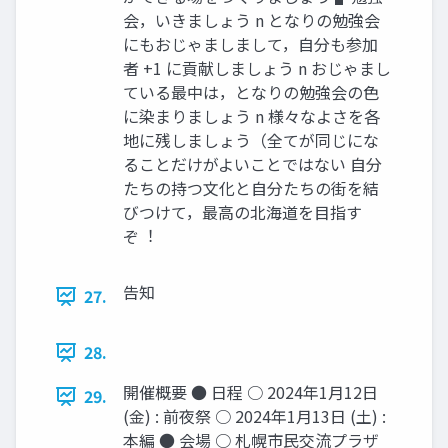
会，いきましょう n となりの勉強会
にもおじゃましまして，⾃分も参加
者 +1 に貢献しましょう n おじゃまし
ている最中は，となりの勉強会の⾊
に染まりましょう n 様々なよさを各
地に残しましょう（全てが同じにな
ることだけがよいことではない ⾃分
たちの持つ⽂化と⾃分たちの街を結
びつけて，最⾼の北海道を⽬指す
ぞ︕
告知
27.
28.
開催概要 ● 日程 ○ 2024年1月12日
29.
(金) : 前夜祭 ○ 2024年1月13日 (土) :
本編 ● 会場 ○ 札幌市民交流プラザ