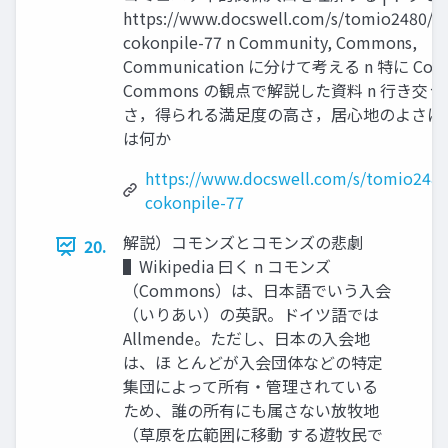
https://www.docswell.com/s/tomio2480/
cokonpile-77 n Community, Commons,
Communication に分けて考える n 特に Comm
Commons の観点で解説した資料 n ⾏き交
さ，得られる満⾜度の⾼さ，居⼼地のよさに
は何か
https://www.docswell.com/s/tomio248
cokonpile-77
解説）コモンズとコモンズの悲劇
20.
▌Wikipedia ⽈く n コモンズ
（Commons）は、⽇本語でいう⼊会
（いりあい）の英訳。ドイツ語では
Allmende。ただし、⽇本の⼊会地
は、ほ とんどが⼊会団体などの特定
集団によって所有・管理されている
ため、誰の所有にも属さない放牧地
（草原を広範囲に移動 する遊牧⺠で