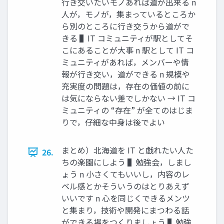
⾏き交いたいモノあれば道が出来る n
⼈が，モノが，集まっているところか
ら別のところに⾏き交うから道がで
きる ▌IT コミュニティが駅としてそ
こにあることが⼤事 n 駅として IT コ
ミュニティがあれば，メンバーや情
報が⾏き交い，道ができる n 規模や
充実度の問題は，存在の価値の前に
は気にならない差でしかない → IT コ
ミュニティの “存在” が全てのはじま
りで，仔細な中⾝は後でよい
まとめ）北海道を IT と戯れたい⼈た
26.
ちの楽園にしよう ▌勉強会，しまし
ょう n ⼩さくてもいいし，内容のレ
ベル感とかそういうのはとりあえず
いいです n ⼼を同じくできるメンツ
と集まり，技術や開発にまつわる話
ができる場をつくりましょう ▌勉強