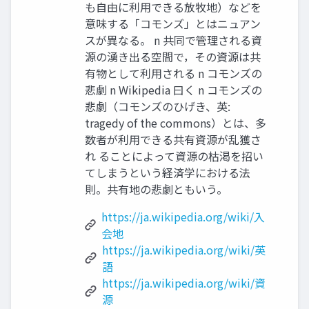
も⾃由に利⽤できる放牧地）などを
意味する「コモンズ」とはニュアン
スが異なる。 n 共同で管理される資
源の湧き出る空間で，その資源は共
有物として利⽤される n コモンズの
悲劇 n Wikipedia ⽈く n コモンズの
悲劇（コモンズのひげき、英:
tragedy of the commons）とは、多
数者が利⽤できる共有資源が乱獲さ
れ ることによって資源の枯渇を招い
てしまうという経済学における法
則。共有地の悲劇ともいう。
https://ja.wikipedia.org/wiki/入
会地
https://ja.wikipedia.org/wiki/英
語
https://ja.wikipedia.org/wiki/資
源