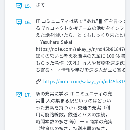
さて
15.
IT コミュニティは駅で “あれ” ▌何を⾔って
16.
る︖ n コネクト⽀援チームの活動をインフラ
えた話を聞いたら、とてもしっくり来たという
｜Yasuharu Sakai
https://note.com/sakay_y/n/nd45b81847e2
ぼくの思いと考えを職場の先輩に 100 % 書
もらった名作（失礼） n ⼈や貨物を運ぶ鉄道
ち寄る ←→ 情報や学びを運ぶ⼈が⽴ち寄る
https://note.com/sakay_y/n/nd45b8184
駅の充実に学ぶ IT コミュニティの充
17.
実 ▌⼈の集まる駅というのはどうい
った要素を持つか n 交通の充実（利
⽤可能路線数，鉄道とバスの接続，
時間本数の多さ 等） → n 商業の充実
（飲⾷店の多さ，特別出展の多さ，