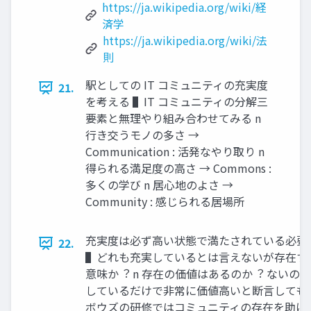
https://ja.wikipedia.org/wiki/経
済学
https://ja.wikipedia.org/wiki/法
則
駅としての IT コミュニティの充実度
21.
を考える ▌IT コミュニティの分解三
要素と無理やり組み合わせてみる n
⾏き交うモノの多さ →
Communication : 活発なやり取り n
得られる満⾜度の⾼さ → Commons :
多くの学び n 居⼼地のよさ →
Community : 感じられる居場所
充実度は必ず⾼い状態で満たされている必要
22.
▌どれも充実しているとは⾔えないが存在す
意味か︖ n 存在の価値はあるのか︖ ないのか
しているだけで⾮常に価値⾼いと断⾔してもよ
ボウズの研修ではコミュニティの存在を助け