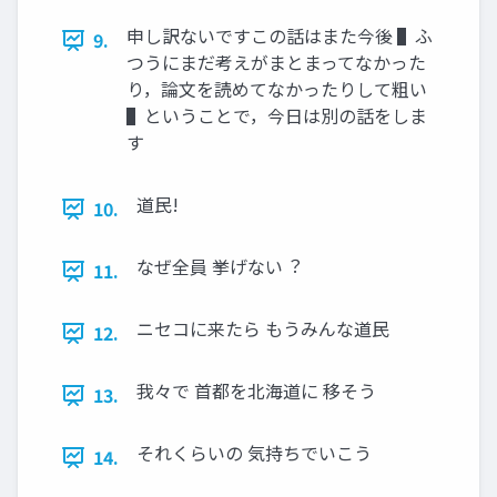
申し訳ないですこの話はまた今後 ▌ふ
9.
つうにまだ考えがまとまってなかった
り，論⽂を読めてなかったりして粗い
▌ということで，今⽇は別の話をしま
す
道⺠!
10.
なぜ全員 挙げない︖
11.
ニセコに来たら もうみんな道⺠
12.
我々で ⾸都を北海道に 移そう
13.
それくらいの 気持ちでいこう
14.