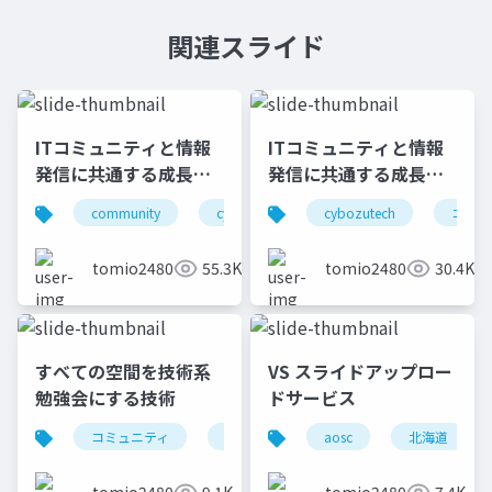
関連スライド
ITコミュニティと情報
ITコミュニティと情報
発信に共通する成長と
発信に共通する成長と
貢献の要素(2023年版)
貢献の要素(2024年版)
community
cybozutech
cybozutech
コミュニティ
コミュ
勉
tomio2480
55.3K
tomio2480
30.4K
すべての空間を技術系
VS スライドアップロー
勉強会にする技術
ドサービス
コミュニティ
勉強会
北海道
aosc
北海道
東京