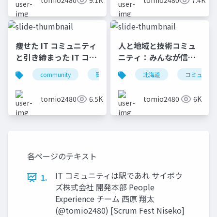
tomio2480
9.1K
tomio2480
7.4K
痩せた IT コミュニティ
人と地域と技術コミュ
と引き締まった IT コミ
ニティ：みんなが信じ
ュニティの違い
た「のびしろ」を幻に
community
岡山
北海道
北海道
旭川
コミュニテ
小
しないために
tomio2480
6.5K
tomio2480
6K
各ページのテキスト
IT コミュニティは駅であれ サイボウ
1.
ズ株式会社 開発本部 People
Experience チーム ⻄原 翔太
(@tomio2480) [Scrum Fest Niseko]