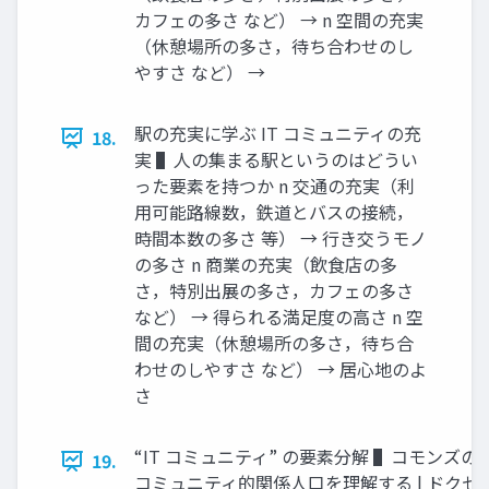
カフェの多さ など） → n 空間の充実
（休憩場所の多さ，待ち合わせのし
やすさ など） →
駅の充実に学ぶ IT コミュニティの充
18.
実 ▌⼈の集まる駅というのはどうい
った要素を持つか n 交通の充実（利
⽤可能路線数，鉄道とバスの接続，
時間本数の多さ 等） → ⾏き交うモノ
の多さ n 商業の充実（飲⾷店の多
さ，特別出展の多さ，カフェの多さ
など） → 得られる満⾜度の⾼さ n 空
間の充実（休憩場所の多さ，待ち合
わせのしやすさ など） → 居⼼地のよ
さ
“IT コミュニティ” の要素分解 ▌コモンズの悲
19.
コミュニティ的関係⼈⼝を理解する | ドクセ