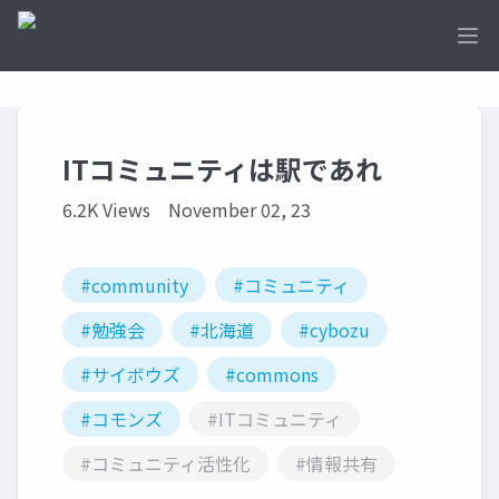
Ope
ITコミュニティは駅であれ
6.2K Views
November 02, 23
#community
#コミュニティ
#勉強会
#北海道
#cybozu
#サイボウズ
#commons
#コモンズ
#ITコミュニティ
#コミュニティ活性化
#情報共有