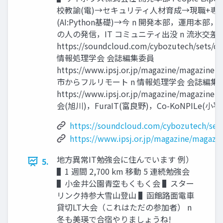
校教諭(電)→セキュリティ⼈材育成→現職+専
(AI:Python基礎)→今 n 開発本部，運⽤本
の⼈の発信，IT コミュニティ出没 n 流氷交
https://soundcloud.com/cybozutech/sets/dri
情報処理学会 会誌編集委員
https://www.ipsj.or.jp/magazine/magazi
市からフルリモート n 情報処理学会 会誌編集
https://www.ipsj.or.jp/magazine/magazi
会(旭川)，FuraIT(富良野)，Co-KoNPILe(⼩平
https://soundcloud.com/cybozutech/sets/
https://www.ipsj.or.jp/magazine/magazi
地⽅異常IT勉強会に住んでいます 例）
5.
▌1 週間 2,700 km 移動 5 連続勉強会
▌⼩⾦井公園⻘空もくもく会 ▌スター
リンク持参⼤雪⼭登⼭ ▌函館路⾯電⾞
貸切LT⼤会（これはただの参加者） n
冬も美瑛で合宿やりましょうね!