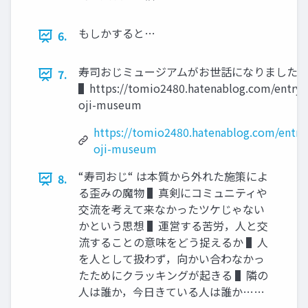
もしかすると…
6.
寿司おじミュージアムがお世話になりました
7.
▌https://tomio2480.hatenablog.com/entry/s
oji-museum
https://tomio2480.hatenablog.com/entry/
oji-museum
“寿司おじ“ は本質から外れた施策によ
8.
る歪みの魔物 ▌真剣にコミュニティや
交流を考えて来なかったツケじゃない
かという思想 ▌運営する苦労，⼈と交
流することの意味をどう捉えるか ▌⼈
を⼈として扱わず，向かい合わなかっ
たためにクラッキングが起きる ▌隣の
⼈は誰か，今⽇きている⼈は誰か……