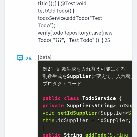
title )); } } @Test void
testAddTodo() {
todoService.addTodo("Test
Todo");
verify(todoRepository).save(new
Todo( "???", "Test Todo" )); } 25
[beta]
26.
例
2
) 乱数生成を入れ替え可能にする

乱数生成を
Supplier
に変えて、入れ替え
プロダクトコード

public
class
TodoService
private
Supplier
<
String
> idSup
void
setIdSupplier
(
Supplier<
St
this
.
idSupplier
 = idSupplier;

public
String
addTodo
(
String
 t