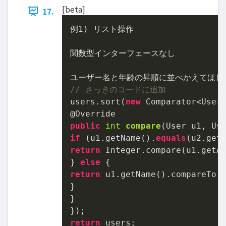
[beta]
17.
例
1
) リスト操作

関数型インターフェースなし

// さっきのコードに追加
users.sort(
new
 Comparator<User>
public
int
compare
(
User u1, Us
if
 (u1.getName().
equals
return
 Integer.compare(u1.getAg
} 
else
return
 u1.getName().compareTo(u
}

}

return
 users;
