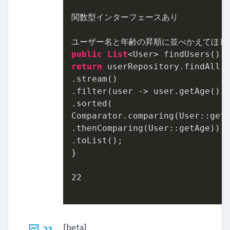
関数型インターフェースあり

public
List
return
 userRepository.findAll()
.stream()

.filter(user -> user.getAge() 
.sorted(

Comparator.comparing(User::getN
.thenComparing(User::getAge))

.toList();

}

22
[beta]
23.