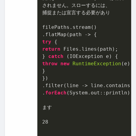
されません。スローするには、

捕捉または宣言する必要があり

filePaths.stream()

try
return
 Files.lines(path);

} 
catch
throw
new
RuntimeException
(e);

}

})

.filter(line -> line.contains(k
.
forEach
(System.out::println);

ます

28