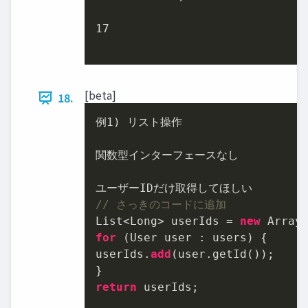
17
[beta]
18.
例
1
) リスト操作

関数型インターフェースなし

// さっきのコードに追加
List<Long> userIds = 
new
for
 (User user : users) {

userIds.
add
(user.getId());

return
 userIds;
