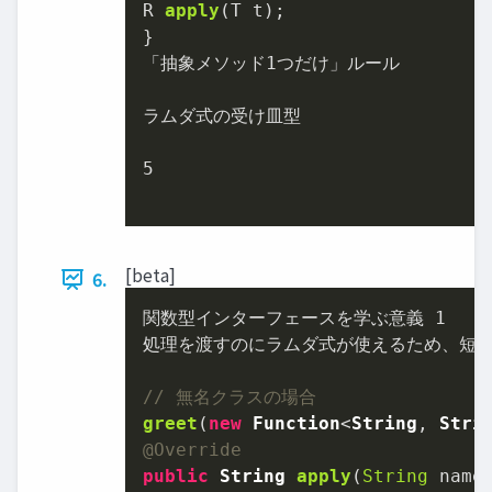
R 
apply
(T t);

}

「抽象メソッド
1
つだけ」ルール

ラムダ式の受け皿型

5
[beta]
6.
関数型インターフェースを学ぶ意義 
1
処理を渡すのにラムダ式が使えるため、短く
// 無名クラスの場合
greet
(
new
Function
<
String
, 
Stri
@Override
public
String
apply
(
String
 name