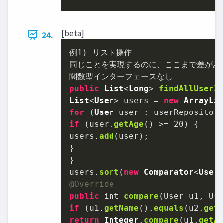
[beta]
24.
例
1
) リスト操作

同じことを実現するのに、ここまで差がある
public
List
<
Long
> 
findAllUserI
List
<
User
> users = 
new
ArrayLi
for
 (
User
 user : userRepositor
if
 (user.
getAge
() >= 
20
) {

users.
add
(user);

}

}

users.
sort
(
new
Comparator
<
User
@Override
public
 int 
compare
(
User u1, Us
if
 (u1.
getName
().
equals
(u2.
get
return
Integer
.
compare
(u1.
getA