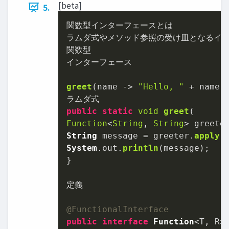
[beta]
5.
関数型インターフェースとは

ラムダ式やメソッド参照の受け皿となるイン
関数型

インターフェース

greet
(name -> 
"Hello, "
 + name);
public
static
void
greet
(
Function
<
String
, 
String
> greete
String
 message = greeter.
apply
(
System
.
out
.
println
(message);

}

定義

@FunctionalInterface
public
interface
Function
<T, R> 