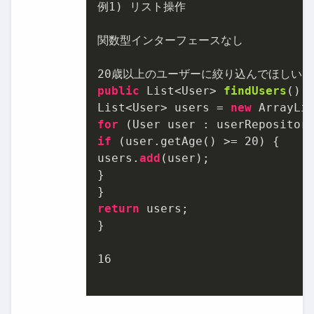
例
1
) リスト操作

関数型インターフェースなし

20
public
 List<User> 
findUsers
()
 {
List<User> users = 
new
for
if
 (user.getAge() >= 
20
) {

users.
add
(user);

}

return
 users;

}

16