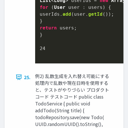
List
<
Long
> userIds = 
new
Array
for
 (
User
 user : users) {

userIds.
add
(user.
getId
());

return
 users;

}

24
例2) 乱数生成を入れ替え可能にする
25.
処理内で乱数や現在日時を使用する
と、テストがやりづらい プロダクト
コード テストコード public class
TodoService { public void
addTodo(String title) {
todoRepository.save(new Todo(
UUID.randomUUID().toString(),