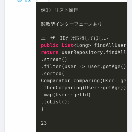
例
1
) リスト操作

関数型インターフェースあり

public
List
return
 userRepository.findAll()
.stream()

.filter(user -> user.getAge() 
.sorted(

Comparator.comparing(User::getN
.thenComparing(User::getAge))

.map(User::getId)

.toList();

}

23