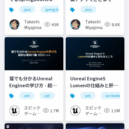
ヤー設計
えるか
java
spring boot
テスト
java
設計
ア
Takeshi
Takeshi
45K
8.6K
Miyajima
Miyajima
猫でも分かるUnreal
Unreal Engine5
Engineの学び方 - 超初
Lumenの仕組みと肝心
心者向け編 - 2023 v1.0
なところ
ue4
ue5
ue-beginner
ue5
ue-rendering
エピック
エピック
1.7M
1.5M
ゲームズ
ゲームズ
ジャパン
ジャパン