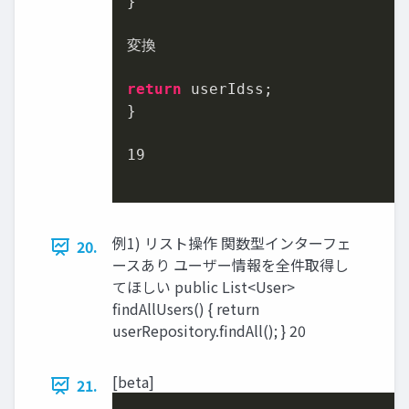
}

変換

return
 userIdss;

}

19
例1) リスト操作 関数型インターフェ
20.
ースあり ユーザー情報を全件取得し
てほしい public List<User>
findAllUsers() { return
userRepository.findAll(); } 20
[beta]
21.