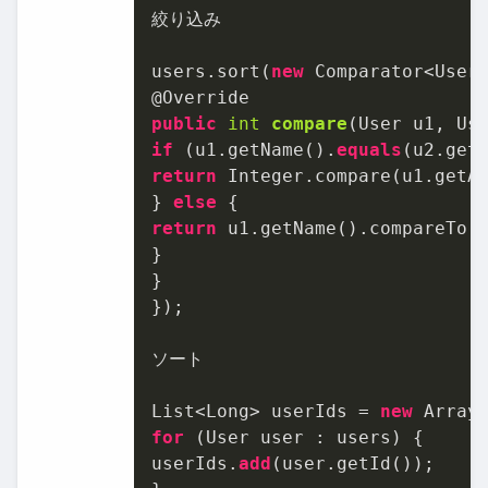
絞り込み

users.sort(
new
 Comparator<User>
public
int
compare
(
User u1, Us
if
 (u1.getName().
equals
return
 Integer.compare(u1.getAg
} 
else
return
 u1.getName().compareTo(u
}

}

});

ソート

List<Long> userIds = 
new
for
 (User user : users) {

userIds.
add
(user.getId());
