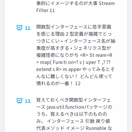
象的にイメージするのが大事 Stream
Filter 11
関数型インターフェースに苦手意識
12.
を感じる理由 2 型定義が複雑でとっ
つきにくい • インターフェース名が抽
象度が高すぎる • ジェネリクス型が
複雑怪奇になりがち <R> St ream<R
> map( Functi on<? s ) uper T ,? ??
extend s R> m apper やってみるとそ
んなに難しくない！ どんどん使って
慣れるのが一番！ 12
覚えておくべき関数型インターフェ
13.
ース java.util.functionパッケージの
うち、覚えるべきは以下のものの
み。 インターフェース 引数 戻り値
代表メソッド イメージ Runnable な