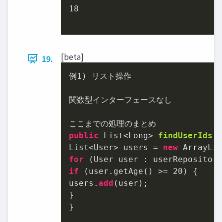
18
[beta]
19.
例
1
) リスト操作

関数型インターフェースなし

public
 List<Long> 
findUserIds
(
List<User> users = 
new
for
if
 (user.getAge() >= 
20
) {

users.
add
(user);

}

}
