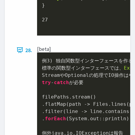
}

27
[beta]
28.
例
3
) 独自関数型インターフェースを作る

標準の関数型インターフェースでは、
Exc
try
-
catch
が必要

filePaths.stream()

.flatMap(path -> Files.lines(pa
.filter(line -> line.contains(k
.
forEach
(System.out::println);

例外java.io.IOExceptionは報告
