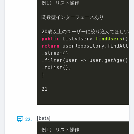
例
1
) リスト操作

関数型インターフェースあり

20
public
 List<User> 
findUsers
()
return
 userRepository.findAll()
.stream()

.filter(user -> user.getAge() 
.toList();

}

21
[beta]
22.
例
1
) リスト操作
