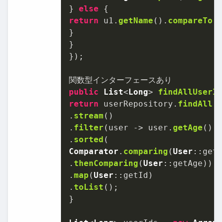
} 
else
return
 u1.
getName
().
compareTo
(
}

}

});

public
List
<
Long
> 
findAllUserI
return
 userRepository.
findAll
()
.
stream
()

.
filter
(user -> user.
getAge
() 
.
sorted
Comparator
.
comparing
(
User
::getN
.
thenComparing
(
User
::getAge))

.
map
(
User
::getId)

.
toList
();

}
