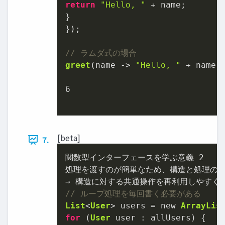
return
"Hello, "
 + name;

}

});

// ラムダ式の場合
greet
(name -> 
"Hello, "
 + name);
6
[beta]
7.
関数型インターフェースを学ぶ意義 
2
処理を渡すのが簡単なため
、
→
// ループ処理を毎回書く必要がある
List
<
User
> users 
=
 new 
ArrayLis
for
 (
User