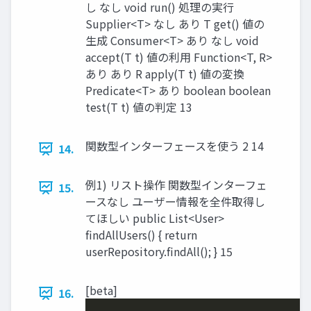
し なし void run() 処理の実行
Supplier<T> なし あり T get() 値の
生成 Consumer<T> あり なし void
accept(T t) 値の利用 Function<T, R>
あり あり R apply(T t) 値の変換
Predicate<T> あり boolean boolean
test(T t) 値の判定 13
関数型インターフェースを使う 2 14
14.
例1) リスト操作 関数型インターフェ
15.
ースなし ユーザー情報を全件取得し
てほしい public List<User>
findAllUsers() { return
userRepository.findAll(); } 15
[beta]
16.