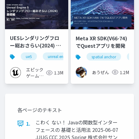
UE5レンダリングフロ
Meta XR SDK(V66-74)
ー総おさらい(2024) 基
でQuestアプリを開発
礎編！
ue5
unreal engine
ue-rendering
spatial anchor
unit
[CEDEC+KYUSHU
2024]
エピック
あうぜん
1.2M
1.3M
ゲームズ
ジャパン
各ページのテキスト
こわく ない！ Javaの関数型インター
1.
フェースの 基礎と活用法 2025-06-07
JJUG CCC 2025 Spring 株式会社サン