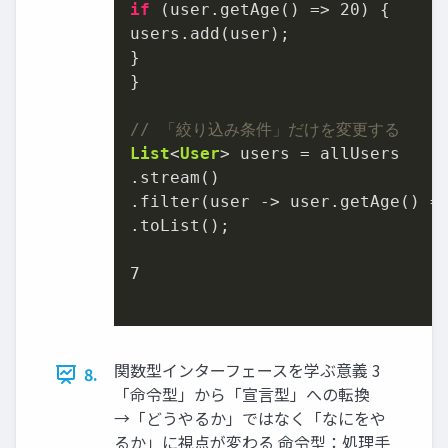
if
 (user.getAge() 
=>
20
) {

users.add(user);

}

}

// 「絞り込み条件」だけを変更する
List
<
User
> users 
=
 allUsers

.stream()

.filter(user -> user.getAge() 
=
.toList();

7
関数型インターフェースを学ぶ意義 3
8.
「命令型」から「宣言型」への転換
→「どうやるか」ではなく「なにをや
るか」に視点が変わる 命令型：処理手