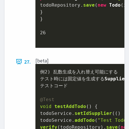
todoRepository.
save
(
new
Todo
(i
}

}

26
[beta]
27.
例
2
) 乱数生成を入れ替え可能にする

テスト時には固定値を生成する
Supplier
テストコード

@Test
void
testAddTodo
(
) {

todoService.
setIdSupplier
(() -
todoService.
addTodo
(
"Test Todo
verify
(todoRepository).
save
(
ne