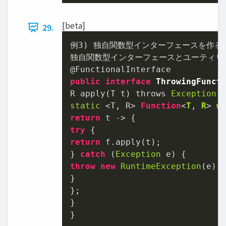
[beta]
29.
例
3
) 独自関数型インターフェースを作る

独自関数型インターフェースとユーティリテ
public
interface
ThrowingFunct
R apply(T t) throws 
Exception
static
 <T, R> 
Function
<
T
, 
R
> 
w
return
try
return
 f.apply(t);

} 
catch
 (
Exception
throw
new
RuntimeException
(e);

}

};

}

}
