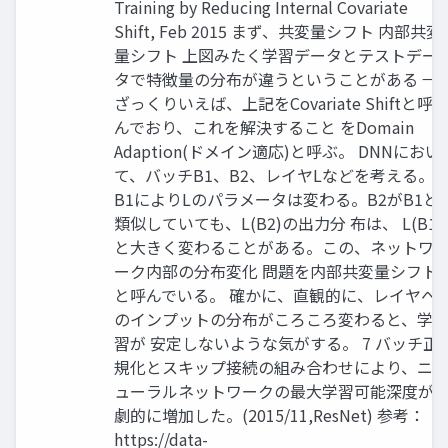
Training by Reducing Internal Covariate
Shift, Feb 2015 まず、共変量シフト 内部共変
量シフト 上図みたく学習データとテストデー
タで特徴量の分布が違うということがある →
ざっくりいえば、上記をCovariate Shiftと呼
んでおり、これを解決すること をDomain
Adaption(ドメイン適応)と呼ぶ。 DNNにおい
て、バッチB1、B2、レイヤLなどを考える。
B1によりLのパラメータは変わる。B2がB1と
類似していても、L(B2)の出力分 布は、 L(B1)
と大きく変わることがある。この、ネットワ
ーク内部の分布変化 問題を内部共変量シフト
と呼んでいる。 確かに、直観的に、レイヤへ
のインプットの分布がころころ変わると、学
習が 安定しないような気がする。 7 バッチ正
規化とスキップ接続の組み合わせにより、ニ
ューラルネットワークの最大学習可能深度が
劇的に増加した。(2015/11,ResNet) 参考：
https://data-