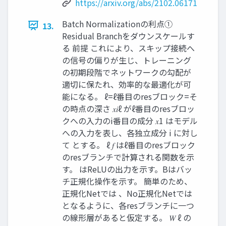
https://arxiv.org/abs/2102.06171
Batch Normalizationの利点①
13.
Residual Branchをダウンスケールす
る 前提 これにより、スキップ接続へ
の信号の偏りが生じ、トレーニング
の初期段階でネットワークの勾配が
適切に保たれ、効率的な最適化が可
能になる。 ℓ=ℓ番目のresブロック=そ
の時点の深さ 𝑥𝑖ℓ がℓ番目のresブロッ
クへの入力のi番目の成分 𝑥1 はモデル
への入力を表し、各独立成分 i に対し
て とする。 ℓ 𝑓 はℓ番目のresブロック
のresブランチで計算される関数を示
す。 はReLUの出力を示す。Bはバッ
チ正規化操作を示す。 簡単のため、
正規化Netでは 、No正規化Netでは
となるように、各resブランチに一つ
の線形層があると仮定する。 𝑊 ℓ の