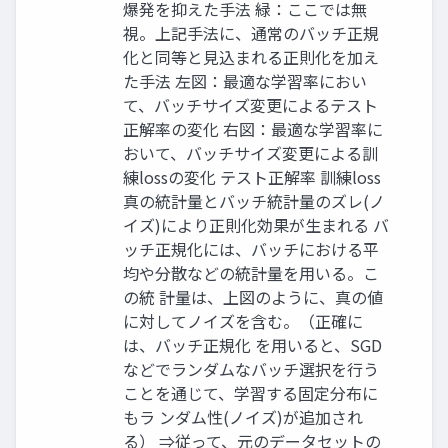
爆発を抑えた手法 緑：ここでは無
視。上記手法に、通常のバッチ正規
化と同等と見込まれる正則化を加え
た手法 左図：最適な学習率におい
て、バッチサイズ変更によるテスト
正解率の変化 右図：最適な学習率に
おいて、バッチサイズ変更による訓
練lossの変化 テスト正解率 訓練loss
真の統計量とバッチ統計量のズレ(ノ
イズ)により正則化効果が生まれる バ
ッチ正規化には、バッチにおける平
均や分散などの統計量を用いる。こ
の統 計量は、上図のように、真の値
に対してノイズを含む。（正確に
は、バッチ正規化 を用いると、SGD
などでランダムなバッチ選択を行う
ことを通じて、学習する固定分布に
もラ ンダム性(ノイズ)が追加され
る） ⇒従って、元のデータセットの