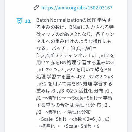
https://arxiv.org/abs/1502.03167
Batch Normalizationの操作 学習す
10.
る重みの数は、BN層に入力される特
徴マップのch数×2となり、各チャン
ネルへの重み付けのような操作にも
なる。 バッチ：[B,C,H,W] =
[5,3,4,4] 3 2 チャンネル 1 𝜇1 , 𝜎12 を
用いて赤をBN処理 学習する重みは𝛾1
, 𝛽1 の2つ 𝜇2 , 𝜎22 を用いて緑をBN
処理 学習する重みは𝛾2 , 𝛽2 の2つ 𝜇3
, 𝜎32 を用いて青をBN処理 学習する
重みは𝛾3 , 𝛽3 の2つ 活性化 分布 𝛾1 ,
𝛽1 →標準化→ →Scale+Shift→ 学習
する重みの合計は 活性 化分 布 𝛾2 ,
𝛽2 →標準化→ 活性化分布
→Scale+Shift→ ch数×2=6 𝛾3 , 𝛽3
→標準化→ →Scale+Shift→ 9