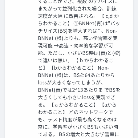
することができ、複数 のデバイスに
またがって並列化された場合、訓練
速度が大幅 に改善される。 【 c,d か
らわかること】 ①BNNet(青)は”バッ
チサイズ(BS)を増大すれば” 、Non-
BNNet (橙)よりも、高い学習率を実
現可能 →高速・効率的な学習が可
能。ただし、小さいBS時は(青)と(橙)
で違いは無い。 【 b からわかるこ
と】 【bからわかること】 Non-
BNNet (橙)は、BS≧64あたりから
lossが大きくなってしまうが、
BNNet(青)では2^13あたりま でBSを
大きくしても小さいlossを実現でき
る。 【 a からわかること】 【aから
わかること】 どのネットワークで
も、テスト精度が最も高くなるのは
常に、学習率が小さくBSも小さい時
である。 BSの増大と大きな学習率に