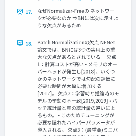
なぜNormalizar-Freeの ネットワー
17.
クが必要なのか ⇒BNには次に示すよ
うな欠点があるため
Batch Normalizationの欠点 NFNet
18.
論文では、BNには3つの実用上の重
大な欠点があるとされている。 欠点
1：計算コストが高い • メモリのオー
バーヘッドが発生し[2018]、いくつ
かのネットワークでは勾配の評価に
必要な時間が大幅に増 加する
[2017]。 欠点2：学習時と推論時のモ
デルの挙動の不一致[2019,2019] • バ
ッチ統計量と真の統計量の違いによ
るもの。 • このためチューニングが
必要な隠れたハイパーパラメータが
導入される。 欠点3：(最重要)ミニバ