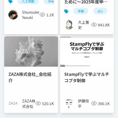
ために～2025年度申請
人工知能
deeplearning
深層学習
cnn
イド
版
学振
dc1
Shunsuke
1.1K
Yasuki
大上雅
841.8K
史
ZAZA株式会社_会社紹
StampFlyで学ぶマルチ
介
コプタ制御
ZAZA株
伊藤恒
520.1K
390.1K
式会社
平