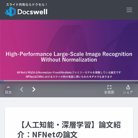
Ope
【人工知能・深層学習】論文紹
介：NFNetの論文