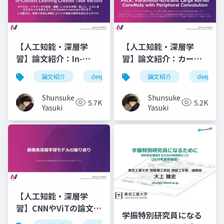
【人工知能・深層学
【人工知能・深層学
習】論文紹介：In-
習】論文紹介：カーネ
Context Learning
ルサイズ100を超える
論文紹介
deeplearning
論文紹介
人工知能
deeplearn
深層学
Creates Task Vectors
CNN - PeLK
Shunsuke
Shunsuke
5.7K
5.2K
Yasuki
Yasuki
【人工知能・深層学
習】CNNやViTの論文紹
学振特別研究員になる
介前にお見せするスラ