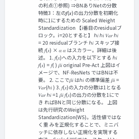
の利点①参照) ⇒BNありNetの分散
特徴3：左の𝒇(𝒙)の出力分散を初期化
時に1にするための Scaled Weight
Standardization 【i番目のresidualブ
ロック。i=20とすると】 ℎ𝑖 ℎ𝑖 𝑉𝑎𝑟 ℎ𝑖
= 20 residualブランチ ℎ𝑖 スキップ接
続 𝑓(𝑥) × 𝛼 𝛼 はスカラー。詳細は後
述。 1. 𝑓(𝑥)への入力を以下とする ℎ𝑖
𝑓(𝑥) = 𝑓( ) 𝛽𝑖 original Pre-Act 上図はイ
メージで、NF-ResNets ではBNは不
要。 2. ここで𝛽𝑖 はℎ𝑖 の標準偏差 𝛽𝑖 =
𝑉𝑎𝑟(ℎ𝑖 ) 3. 𝑓(𝑥)の入力の分散は1となる
𝑉𝑎𝑟 ℎ𝑖 =1 𝛽𝑖 𝑓(𝑥)の出力の分散を1にで
き ればBNと同じ分散になる。 上図
は先行研究のWeight
Standardization(WS)。活性値ではな
く重 みを正規化することで、ミニバ
ッチに依存しない正規化を実現する