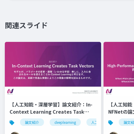
関連スライド
【人工知能・深層学習】論文紹介：In-
【人工知能
Context Learning Creates Task
NFNetの論
Vectors
論文紹介
deeplearning
人工知能
深層学
論文