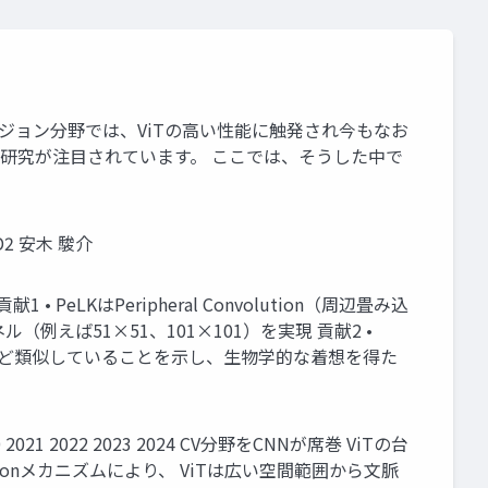
ution コンピュータビジョン分野では、ViTの高い性能に触発され今もなお
る研究が注目されています。 ここでは、そうした中で
2 安木 駿介
ion 貢献1 • PeLKはPeripheral Convolution（周辺畳み込
ば51×51、101×101）を実現 貢献2 •
ほど類似していることを示し、生物学的な着想を得た
 2022 2023 2024 CV分野をCNNが席巻 ViTの台
tionメカニズムにより、 ViTは広い空間範囲から文脈