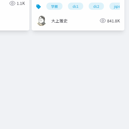
1.1K
学振
dc1
dc2
jsps
大上雅史
841.8K