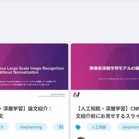
・深層学習】論文紹介：
【人工知能・深層学習】CNN
文
文紹介前にお見せするスラ
習
紹介
llm
deeplearning
深層学習
人工知能
人工知能
cnn
deeplearn