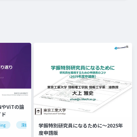
やViTの論
イド
学振特別研究員になるために～2025年
ing
深層学習
cnn
vit
論文紹介
度申請版