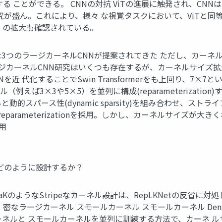
 ことができる。 CNNの対抗 ViTの進展に触発され、CNN
究が盛ん。これにより、様々 な視覚タスクにおいて、ViTと同
）の拡大も確認されている。
表的な3つのラージカーネルCNNが提案されてきた ただし、カ
以前のラージカーネルCNN研究はいくつも存在するが、カーネルサイズ
、CNNを近 代化することでSwin Transformerをも上回り、
カーネル（例えば3×3や5×5）を並列に構成(reparameteriza
d)畳み込みと動的スパース性(dynamic sparsity)を組み合わせ
eparameterizationを採用。しかし、カーネルサイズが
引用
 どのように設計するか？
pe SLaKのようなStripeなカーネル設計は、RepLKNetの
et：密なラージカーネル スモールカーネル スモールカーネル Denseラー
みカーネルと スモールカーネルを並列に訓練する方法で、カーネ 