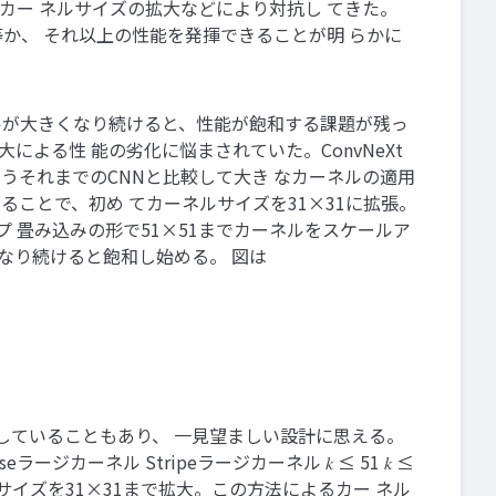
はカー ネルサイズの拡大などにより対抗し てきた。
等か、 それ以上の性能を発揮できることが明 らかに
ーネルが大きくなり続けると、性能が飽和する課題が残っ
拡大による性 能の劣化に悩まされていた。ConvNeXt
7×7というそれまでのCNNと比較して大き なカーネルの適用
tion)することで、初め てカーネルサイズを31×31に拡張。
、ストライプ 畳み込みの形で51×51までカーネルをスケールア
大きくなり続けると飽和し始める。 図は
反省に対処していることもあり、 一見望ましい設計に思える。
ジカーネル Stripeラージカーネル 𝑘 ≤ 51 𝑘 ≤
ルサイズを31×31まで拡大。この方法によるカー ネル