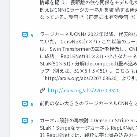
情報を捉 え、長距離の依存関係をモデル化する
例えばCNNにラージカーネルを装 備する研
なっている。受容野（正確には 有効受容野
ラージカーネルCNNs 2022年以降、代
5.
ていた。 ConvNeXt(7×7) • これ
は、Swin Transformerの設計を模倣し
に成功。 RepLKNet(31×31) • 小さな
SLaK(51×51) • 分解(decompose
ップ（例えば、51×5＋5×51）。こちら もr
「http://arxiv.org/abs/2207.03620」より
http://arxiv.org/abs/2207.03620
前例のない大きさのラージカーネルCNNを
6.
カーネル設計の再検討：Dense or Stri
7.
SLaK：Stripeなラージカーネル RepLKN
31 RepLKNetでは、純粋に密な畳み込