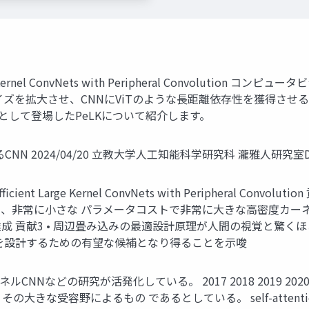
Large Kernel ConvNets with Peripheral Convol
イズを拡大させ、CNNにViTのような長距離依存性を獲得させ
として登場したPeLKについて紹介します。
NN 2024/04/20 立教大学人工知能科学研究科 瀧雅人研究室D
ient Large Kernel ConvNets with Peripheral Convolut
常に小さな パラメータコストで非常に大きな高密度カーネル（例え
成 貢献3 • 周辺畳み込みの最適設計原理が人間の視覚と驚く
を設計するための有望な候補となり得ることを示唆
などの研究が活発化している。 2017 2018 2019 2020 2021
その大きな受容野によるもの であるとしている。 self-atten