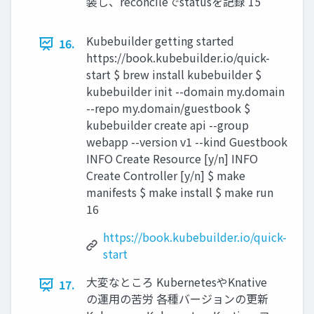
装し、reconcileでstatusを記録 15
Kubebuilder getting started
16.
https://book.kubebuilder.io/quick-
start $ brew install kubebuilder $
kubebuilder init --domain my.domain
--repo my.domain/guestbook $
kubebuilder create api --group
webapp --version v1 --kind Guestbook
INFO Create Resource [y/n] INFO
Create Controller [y/n] $ make
manifests $ make install $ make run
16
https://book.kubebuilder.io/quick-
start
大変なところ KubernetesやKnative
17.
の運用の苦労 各種バージョンの更新