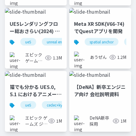
ジャパン
ジャパン
UE5レンダリングフロ
Meta XR SDK(V66-74)
ー総おさらい(2024) 基
でQuestアプリを開発
礎編！
ue5
unreal engine
ue-rendering
spatial anchor
unit
[CEDEC+KYUSHU
2024]
エピック
あうぜん
1.2M
1.3M
ゲームズ
ジャパン
猫でも分かる UE5.0,
【DeNA】新卒エンジニ
5.1 におけるアニメーシ
ア向け 会社説明資料
ョンの新機能について
ue5
cedec+kyushu
ue-animation
ue-opt
【CEDEC+KYUSHU
2022】
エピック ゲ
DeNA新卒
1M
1M
ームズ ジャ
採用
パン