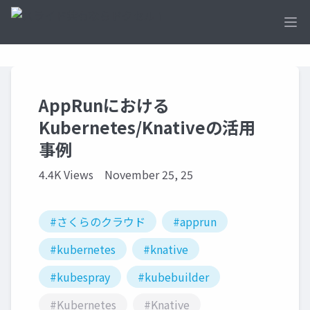
Ope
AppRunにおける
Kubernetes/Knativeの活用
事例
4.4K Views
November 25, 25
#さくらのクラウド
#apprun
#kubernetes
#knative
#kubespray
#kubebuilder
#Kubernetes
#Knative