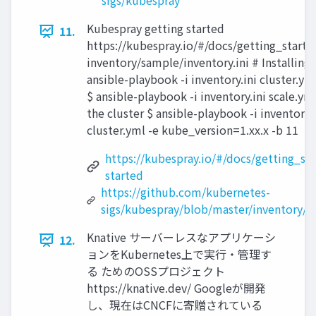
sigs/kubespray
Kubespray getting started
11.
https://kubespray.io/#/docs/getting_starte
inventory/sample/inventory.ini # Installing 
ansible-playbook -i inventory.ini cluster.y
$ ansible-playbook -i inventory.ini scale.ym
the cluster $ ansible-playbook -i inventory.
cluster.yml -e kube_version=1.xx.x -b 11
https://kubespray.io/#/docs/getting_sta
started
https://github.com/kubernetes-
sigs/kubespray/blob/master/inventory/sa
Knative サーバーレスなアプリケーシ
12.
ョンをKubernetes上で実行・管理す
る ためのOSSプロジェクト
https://knative.dev/ Googleが開発
し、現在はCNCFに寄贈されている