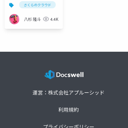
の活用事例
さくらのクラウド
apprun
kubernetes
kn
八杉 隆斗
4.4K
運営：株式会社アプルーシッド
利用規約
プライバシーポリシー