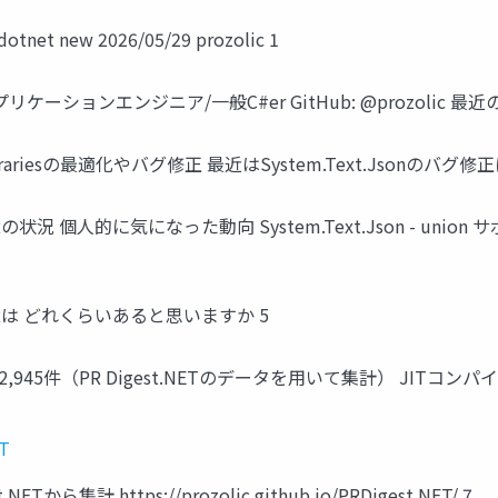
t new 2026/05/29 prozolic 1
リケーションエンジニア/一般C#er GitHub: @prozolic 最
Librariesの最適化やバグ修正 最近はSystem.Text.Jsonのバグ修
Rの状況 個人的に気になった動向 System.Text.Json - unio
たPRは どれくらいあると思いますか 5
45件（PR Digest.NETのデータを用いて集計） JITコンパイ
ET
から集計 https://prozolic.github.io/PRDigest.NET/ 7