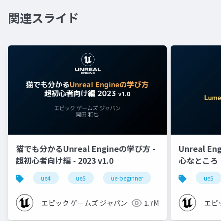
関連スライド
猫でも分かるUnreal Engineの学び方 -
Unreal E
超初心者向け編 - 2023 v1.0
心なところ
ue4
ue5
ue-beginner
ue5
エピック ゲームズ ジャパン
1.7M
エピ