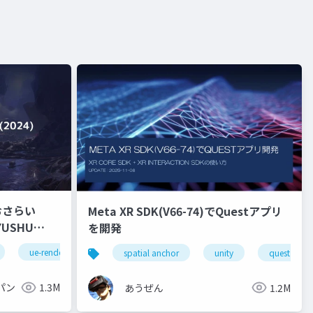
おさらい
Meta XR SDK(V66-74)でQuestアプリ
を開発
ue-rendering
spatial anchor
unity
quest pro
パン
1.3M
あうぜん
1.2M