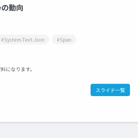
meの動向
#System.Text.Json
#Span
登壇資料になります。
スライド一覧