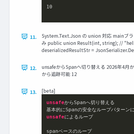
10
System.Text.Json の union 対応
11.
み public union Result(int, string); // "he
deserializedResultStr = JsonSerializer.De
unsafeからSpanへ切り替える 2026年4月から、
12.
から追跡可能 12
[beta]
13.
unsafe
からSpanへ切り替える

unsafe
によるループ

spanベースのループ
