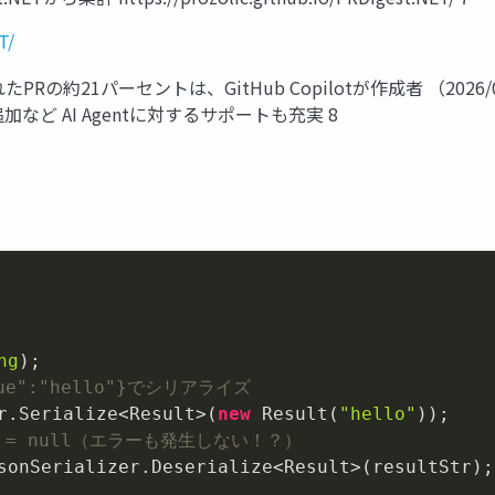
T/
たPRの約21パーセントは、GitHub Copilotが作成者 （2026/0
追加など AI Agentに対するサポートも充実 8
ng
)
alue":"hello"}でシリアライズ
r.Serialize<Result>(
new
 Result(
"hello"
lue = null（エラーも発生しない！？）
sonSerializer.Deserialize<Result>(resultStr);
