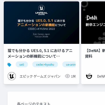
猫でも分かる UE5.0, 5.1 におけるアニ
【DeNA】
メーションの新機能について
資料
【CEDEC+KYUSHU 2022】
ue5
cedec+kyushu
ue-animation
ue-opt
エピック ゲームズ ジャパン
1M
De
各ページのテキスト