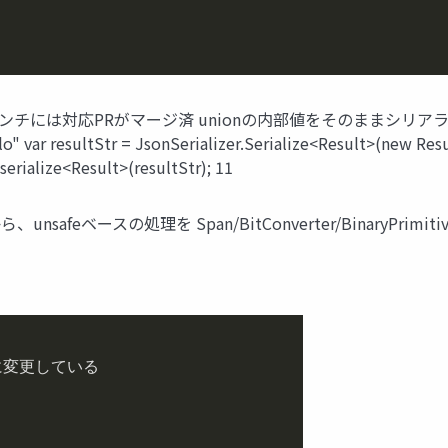
 mainブランチには対応PRがマージ済 unionの内部値をそのままシリアラ
llo" var resultStr = JsonSerializer.Serialize<Result>(new Resul
serialize<Result>(resultStr); 11
unsafeベースの処理を Span/BitConverter/BinaryPrim