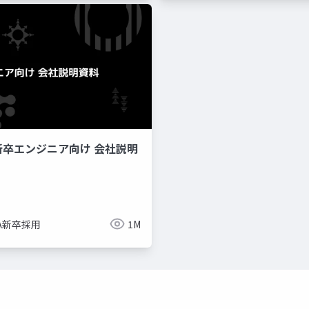
新卒エンジニア向け 会社説明
imize
ue-bp
ue-physics
ue-sequencer
NA新卒採用
1M