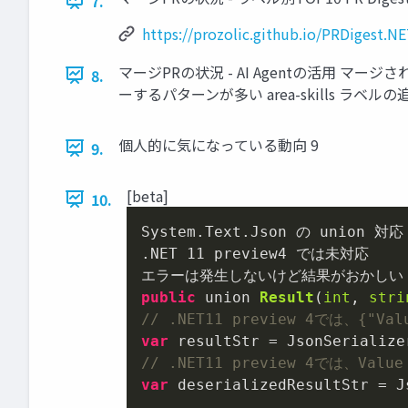
7.
https://prozolic.github.io/PRDigest.NE
マージPRの状況 - AI Agentの活用 マージされ
8.
ーするパターンが多い area-skills ラベルの
個人的に気になっている動向 9
9.
[beta]
10.
System.Text.Json の union 対応

.NET 
11
 preview4 では未対応

public
 union 
Result
(
int
, 
stri
// .NET11 preview 4では、{"V
var
 resultStr = JsonSerialize
// .NET11 preview 4では、Va
var
 deserializedResultStr = J