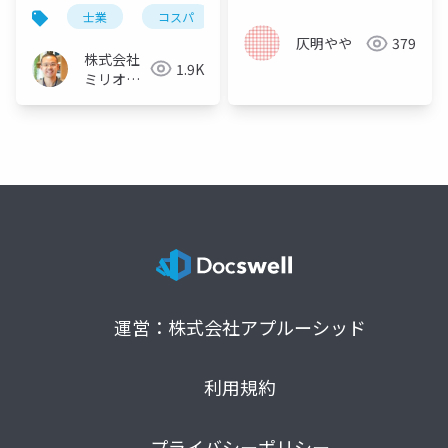
開業に向いているのは
士業
コスパ
資格
コレ
仄明やや
379
株式会社
1.9K
ミリオン
バリュー
運営：株式会社アプルーシッド
利用規約
プライバシーポリシー