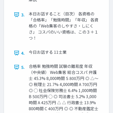
本日お話すること（目次） 各資格の
3.
「合格率」「勉強時間」「年収」 各資
格の「Web集客のしやすさ・しにく
さ」 コスパのいい資格は、この３＋１
つ！
今日お話する 11士業
4.
合格率 勉強時間 試験の難易度 年収
5.
（中央値） Web集客 総合コスパ 弁護
士 45.3% 8,000時間 S 800万円 ◎ △～
◎ 税理士 21.7% 4,000時間 A 700万円
◎ ◯ 社会保険労務士 6.4% 1,000時間
B 500万円 ◯ ◎ 司法書士 5.2% 3,000
時間 A 425万円 △ △ 行政書士 13.9%
800時間 C 400万円 ◎ ◎ 不動産鑑定士