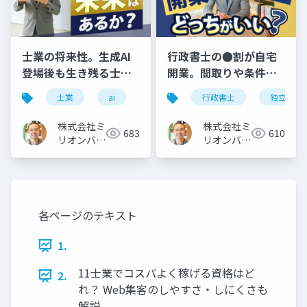
士業の将来性。生成AI
行政書士の●割が自宅
登場後も生き残る士業
開業。間取りや条件、
に必須の「３つの力」
レイアウト例を徹底解
士業
ai
行政書士
独立開業
説
株式会社ミ
株式会社ミ
683
610
リオンバリ
リオンバリ
ュー
ュー
各ページのテキスト
1.
11士業でコスパよく稼げる資格はど
2.
れ？ Web集客のしやすさ・しにくさも
解説