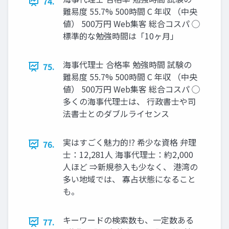
74.
難易度 55.7% 500時間 C 年収 （中央
値） 500万円 Web集客 総合コスパ ◯
標準的な勉強時間は「10ヶ月」
海事代理士 合格率 勉強時間 試験の
75.
難易度 55.7% 500時間 C 年収 （中央
値） 500万円 Web集客 総合コスパ ◯
多くの海事代理士は、 行政書士や司
法書士とのダブルライセンス
実はすごく魅力的!? 希少な資格 弁理
76.
士：12,281人 海事代理士：約2,000
人ほど ⇒新規参入も少なく、 港湾の
多い地域では、 寡占状態になること
も。
キーワードの検索数も、一定数ある
77.