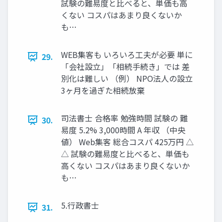
試験の難易度と比べると、単価も高
くない コスパはあまり良くないか
も…
WEB集客も いろいろ工夫が必要 単に
29.
「会社設立」「相続手続き」では 差
別化は難しい （例） NPO法人の設立
3ヶ月を過ぎた相続放棄
司法書士 合格率 勉強時間 試験の 難
30.
易度 5.2% 3,000時間 A 年収 （中央
値） Web集客 総合コスパ 425万円 △
△ 試験の難易度と比べると、単価も
高くない コスパはあまり良くないか
も…
5.行政書士
31.