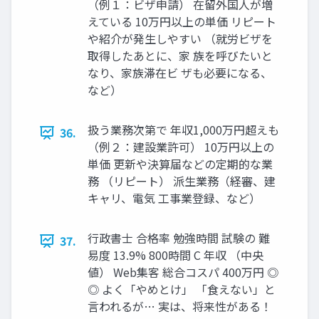
（例１：ビザ申請） 在留外国人が増
えている 10万円以上の単価 リピート
や紹介が発生しやすい （就労ビザを
取得したあとに、家 族を呼びたいと
なり、家族滞在ビ ザも必要になる、
など）
扱う業務次第で 年収1,000万円超えも
36.
（例２：建設業許可） 10万円以上の
単価 更新や決算届などの定期的な業
務 （リピート） 派生業務（経審、建
キャリ、電気 工事業登録、など）
行政書士 合格率 勉強時間 試験の 難
37.
易度 13.9% 800時間 C 年収 （中央
値） Web集客 総合コスパ 400万円 ◎
◎ よく「やめとけ」 「食えない」と
言われるが… 実は、将来性がある！