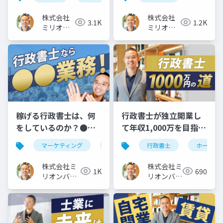
開
格
株式会社
株式会社
3.1K
1.2K
ミリオン
ミリオン
バリュー
バリュー
稼げる行政書士は、何
行政書士が独立開業し
をしているのか？●●
て年収1,000万を目指す
業務がお勧めの理由
ホームページ集客3ステ
マーケティング
行政書士
行政書士
ホームペ
ップ
株式会社ミ
株式会社ミ
1K
690
リオンバリ
リオンバリ
ュー
ュー