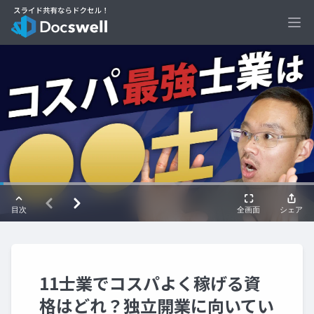
Ope
11士業でコスパよく稼げる資
格はどれ？独立開業に向いてい