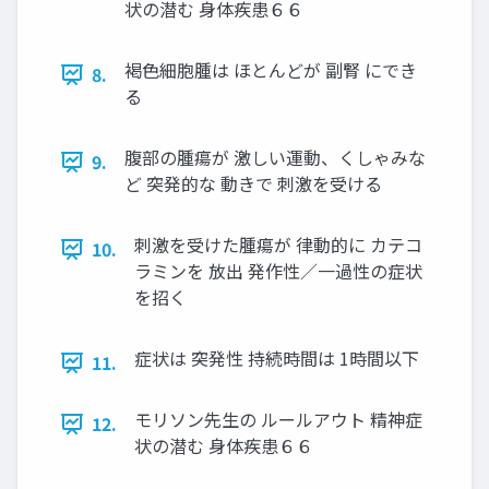
状の潜む 身体疾患６６
褐色細胞腫は ほとんどが 副腎 にでき
8.
る
腹部の腫瘍が 激しい運動、くしゃみな
9.
ど 突発的な 動きで 刺激を受ける
刺激を受けた腫瘍が 律動的に カテコ
10.
ラミンを 放出 発作性／一過性の症状
を招く
症状は 突発性 持続時間は 1時間以下
11.
モリソン先生の ルールアウト 精神症
12.
状の潜む 身体疾患６６