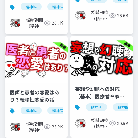
精神科
精神医学
神経発達症群
発達障害
松崎朝樹
26.6K
（精神科
松崎朝樹
28.7K
医）
（精神科
医）
妄想や幻聴への対応
医師と患者の恋愛はあ
［基本］医療者や家族
り？転移性恋愛の話
などがどう対応すべき
精神科
精神医学
か
精神科
精神医学
転移性恋愛
恋愛
松崎朝樹
20.5K
松崎朝樹
（精神科
25.2K
（精神科
医）
医）