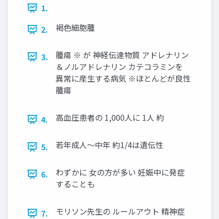
1.
褐色細胞腫
2.
腫瘍 ※ が 神経伝達物質 アドレナリン
3.
＆ノルアドレナリン カテコラミンを
異常に産生する病気 ※ほとんどが良性
腫瘍
高血圧患者の 1,000人に 1人 約
4.
若年成人〜中年 約1/4は遺伝性
5.
わずかに 女の方が多い 妊娠中に発症
6.
することも
モリソン先生の ルールアウト 精神症
7.