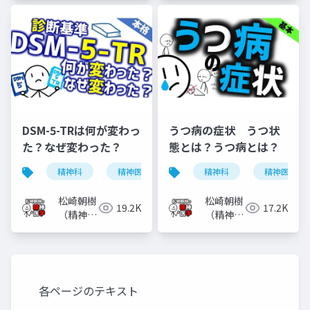
DSM-5-TRは何が変わっ
うつ病の症状 うつ状
た？なぜ変わった？
態とは？うつ病とは？
精神科
精神医学
dsm-5-tr
精神科
dsm-5
精神医学
松崎朝樹
松崎朝樹
19.2K
17.2K
（精神科
（精神科
医）
医）
各ページのテキスト