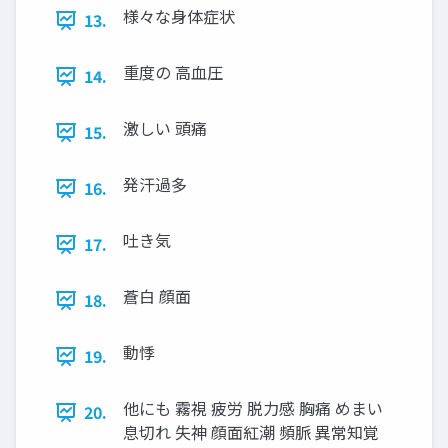
様々な身体症状
13.
重度の 高血圧
14.
激しい 頭痛
15.
発汗過多
16.
吐き気
17.
蒼白 顔面
18.
動悸
19.
他にも 霧視 疲労 脱力感 胸痛 めまい
20.
息切れ 失神 顔面紅潮 頻脈 異常知覚