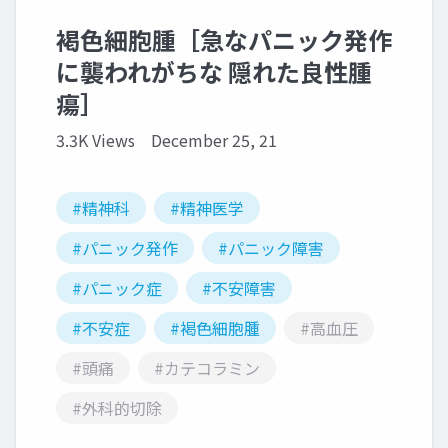
褐色細胞腫［急なパニック発作
に襲われがちな 隠れた良性腫
瘍］
3.3K Views
December 25, 21
#精神科
#精神医学
#パニック発作
#パニック障害
#パニック症
#不安障害
#不安症
#褐色細胞腫
#高血圧
#頭痛
#カテコラミン
#外科的切除